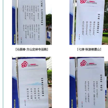
【
沁园春·方山定林寺远眺
】
【
七律·秋游栖霞山
】