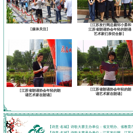
【
江苏发行网总裁邹小晏和
【
媒体关注
】
江苏省朗诵协会年轻的朗诵
艺术家们亲切合影
】
【
江苏省朗诵协会年轻的朗
【
江苏省朗诵协会年轻的朗
诵艺术家在朗诵
】
诵艺术家在朗诵
】
【诗意·名城】诗歌大赛主办单位：省文明办、省教育
【诗意·名城】诗歌大赛承办单位：江苏发行网、江苏