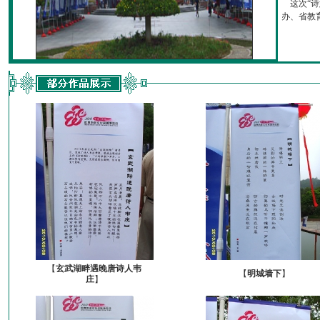
这次“诗
办、省教育厅
【
玄武湖畔遇晚唐诗人韦
【
明城墙下
】
庄
】