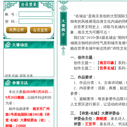
帐 号：
“名城会”是南京首创的大型国际
独有的风格展现自身文化内涵的同
密 码：
在世界文明史上，诗歌与名城向来
象，南京尤为可圈可点！
我们在“2010•第4届名城会”
城南京独特的诗性气质和城市发展
她在世界名城中标志性的“诗性文
一、创作主题
：
创作主题一：【
南京印象
】系列
创作主题二：【
世界名城
】系列
·
诗意名城·获奖名单
·
【诗意·名城】地铁展示作...
二、作品要求
：
·
诗意名城·地铁时间
1、作品分类：A、古体诗词赋；
·
地铁完美呈现【诗意·名城...
2、内容要求：清新，典雅，贴近
本次大赛
自2010年5月26日—
·
参赛作品多达5000多首
参赛；
9月26日截稿，
以稿件到达时间
3、篇幅要求：每首参赛作品限1
·
“诗意·名城”晒诗会
为准：
人文景区进行展示，让流动的诗歌
·
特别通知--致广大诗词爱好...
稿件信函请寄：
南京市广州
三、【诗意•名城】大赛评委会
：
路5号君临国际2栋1803座《诗
评委会主任：
唐晓渡
，著名诗人
意·名城》大赛组委会（收），
评委：
王宜早
，著名诗人、书法
邮编：210008