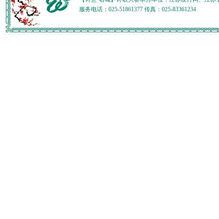
服务电话：025-51861377 传真：025-83361234