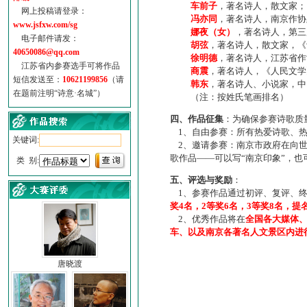
车前子
，著名诗人，散文家；
网上投稿请登录：
冯亦同
，著名诗人，南京作协
www.jsfxw.com/sg
娜夜（女）
，著名诗人，第三
电子邮件请发：
胡弦
，著名诗人，散文家，《诗
40650086@qq.com
徐明德
，著名诗人，江苏省作
江苏省内参赛选手可将作品
商震
，著名诗人，《人民文学
短信发送至：
10621199856
（请
韩东
，著名诗人、小说家，中
在题前注明“诗意·名城”）
（注：按姓氏笔画排名）
四、作品征集
：为确保参赛诗歌质
1、自由参赛：所有热爱诗歌、热
关键词:
2、邀请参赛：南京市政府在向世
歌作品——可以写“南京印象”，
类 别:
五、评选与奖励
：
1、参赛作品通过初评、复评、终
奖4名，2等奖6名，3等奖8名，提
2、优秀作品将在
全国各大媒体
车、以及南京各著名人文景区内进
唐晓渡