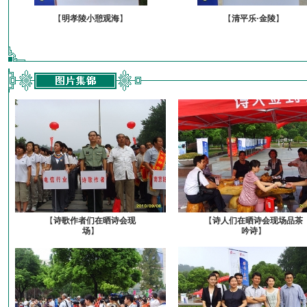
【
明孝陵小憩观海
】
【
清平乐·金陵
】
【
诗歌作者们在晒诗会现
【
诗人们在晒诗会现场品茶
场
】
吟诗
】