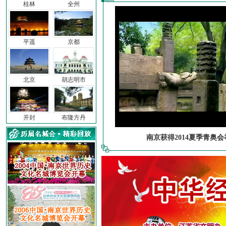
桂林
全州
平遥
京都
北京
胡志明市
开封
布隆方丹
南京获得2014夏季青奥