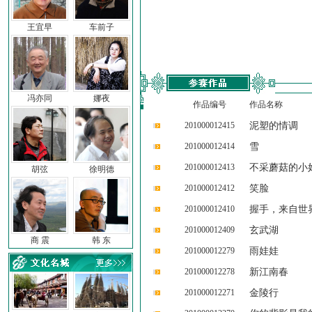
王宜早
车前子
冯亦同
娜夜
作品编号
作品名称
201000012415
泥塑的情调
201000012414
雪
201000012413
不采蘑菇的小
胡弦
徐明德
201000012412
笑脸
201000012410
握手，来自世
201000012409
玄武湖
商 震
韩 东
201000012279
雨娃娃
201000012278
新江南春
201000012271
金陵行