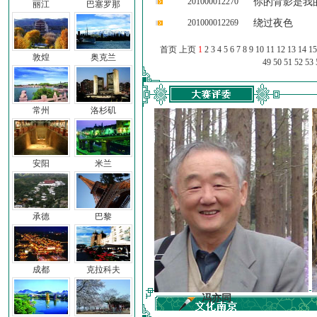
201000012270
你的背影是我
丽江
巴塞罗那
201000012269
绕过夜色
首页 上页
1
2
3
4
5
6
7
8
9
10
11
12
13
14
15
敦煌
奥克兰
49
50
51
52
53
常州
洛杉矶
安阳
米兰
承德
巴黎
成都
克拉科夫
前子
冯亦同