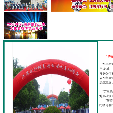
“诗
2010
意•名城—
诗歌创作
省20年
流连忘返
“万里艳
游艇破浪
……”随
把晒诗会