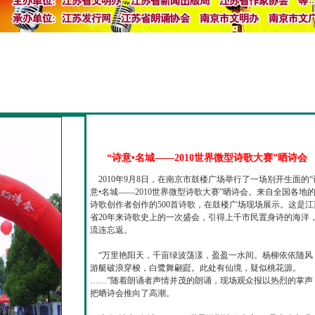
“诗意•名城——2010世界微型诗歌大赛”晒诗会
2010年9月8日，在南京市鼓楼广场举行了一场别开生面的“
意•名城——2010世界微型诗歌大赛”晒诗会。来自全国各地
诗歌创作者创作的500首诗歌，在鼓楼广场现场展示。这是江
省20年来诗歌史上的一次盛会，引得上千市民置身诗的海洋
流连忘返。
“万里艳阳天，千亩绿波荡漾，盈盈一水间。杨柳依依随风
游艇破浪穿梭，白鹭舞翩跹。此处有仙境，疑似桃花源。
……”随着朗诵者声情并茂的朗诵，现场观众报以热烈的掌声
把晒诗会推向了高潮。