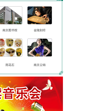
南京图书馆
金陵刻经
雨花石
南京云锦