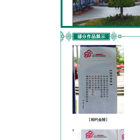
【
相约金陵
】