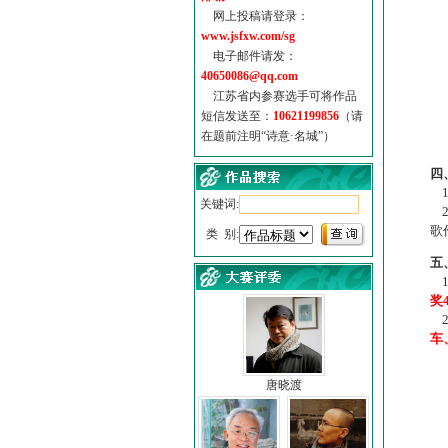
网上投稿请登录：
www.jsfxw.com/sg
电子邮件请发：
40650086@qq.com
江苏省内参赛选手可将作品
短信发送至：
10621199856
（请
在题前注明“诗意·名城”）
（
四
1
关键词:
2
歌
类 别:
五
1
奖
2
车
唐晓渡