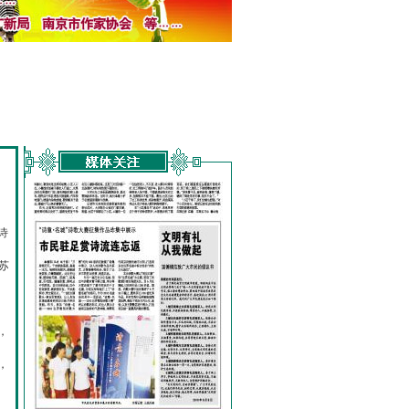
诗
的
苏
，
，
，