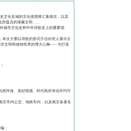
历史文化名城的文化使团将汇集南京，以其
化所蕴含的璀璨文明……
中外城市文化史和中外诗歌史上的重要现
赛】，本次大赛以诗歌的形式不仅向世人展示古
城市文明和雄纳世界的博大心胸——为打造
诗；
自然环保、美好情感、时代风尚等佳作均可
南京市内公交、地铁车内，以及南京各著名
…
主编；