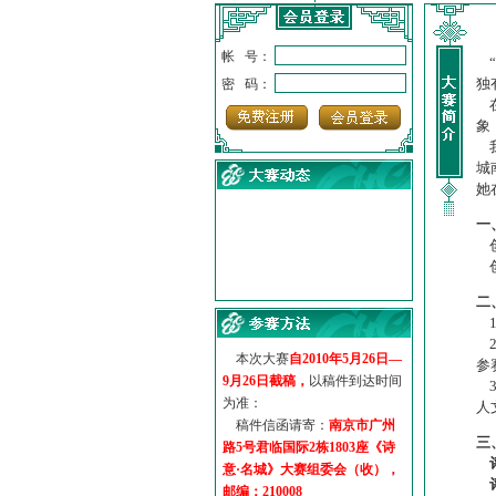
帐 号：
“
独
密 码：
在
象
我
城
她
一
创
创
·
诗意名城·获奖名单
·
【诗意·名城】地铁展示作...
二
·
诗意名城·地铁时间
1
2
·
地铁完美呈现【诗意·名城...
本次大赛
自2010年5月26日—
参
·
参赛作品多达5000多首
9月26日截稿，
以稿件到达时间
3
·
“诗意·名城”晒诗会
为准：
人
·
特别通知--致广大诗词爱好...
稿件信函请寄：
南京市广州
三
路5号君临国际2栋1803座《诗
意·名城》大赛组委会（收），
邮编：210008