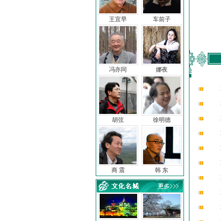
王宜早
车前子
冯亦同
娜夜
胡弦
徐明德
商 震
韩 东