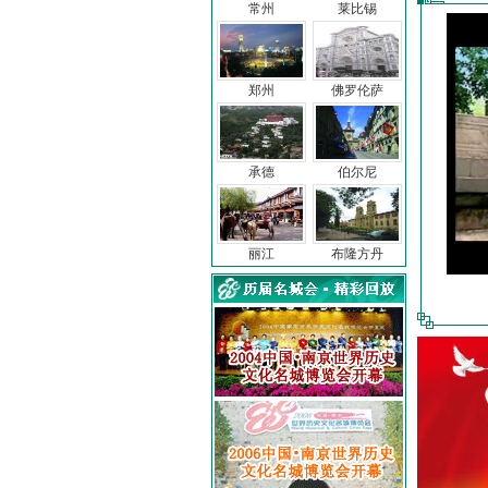
常州
莱比锡
郑州
佛罗伦萨
承德
伯尔尼
丽江
布隆方丹