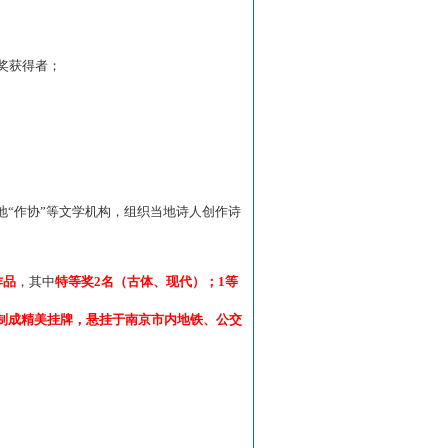
”奖获得者；
“作协”等文学机构，组织当地诗人创作诗
作品
，其中
特等奖2名（古体、现代）；1等
制成精美挂牌，悬挂于南京市内地铁、公交