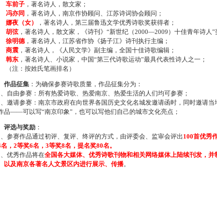
车前子
，著名诗人，散文家；
冯亦同
，著名诗人，南京作协顾问、江苏诗词协会顾问；
娜夜（女）
，著名诗人，第三届鲁迅文学优秀诗歌奖获得者；
胡弦
，著名诗人，散文家，《诗刊》“新世纪（2000—2009）十佳青年诗人
徐明德
，著名诗人，江苏省作协《扬子江》诗刊执行主编；
商震
，著名诗人，《人民文学》副主编，全国十佳诗歌编辑；
韩东
，著名诗人、小说家，中国“第三代诗歌运动”最具代表性诗人之一；
注：按姓氏笔画排名）
、作品征集
：为确保参赛诗歌质量，作品征集分为：
、自由参赛：所有热爱诗歌、热爱南京、热爱生活的人们均可参赛；
、邀请参赛：南京市政府在向世界各国历史文化名城发邀请函时，同时邀请当地
作品——可以写“南京印象”，也可以写他们自己的城市文化亮点；
、评选与奖励
：
、参赛作品通过初评、复评、终评的方式，由评委会、监审会评出
100首优秀
4名，2等奖6名，3等奖8名，提名奖80名。
、优秀作品将在
全国各大媒体、优秀诗歌刊物和相关网络媒体上陆续刊发，并
、以及南京各著名人文景区内进行展示、传播
。