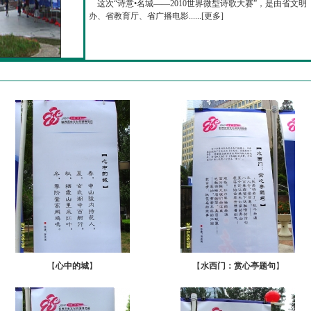
这次“诗意•名城——2010世界微型诗歌大赛”，是由省文明
办、省教育厅、省广播电影......[
更多
]
【
心中的城
】
【
水西门：赏心亭题句
】