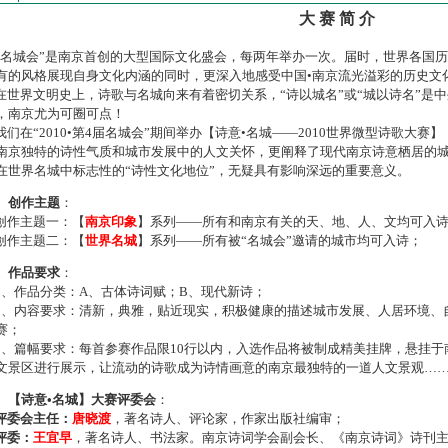
大 赛 简 介
名城会”是南京首创的大型国际文化盛会，每两年举办一次。届时，世界各国
有的风格展现自身文化内涵的同时，更深入地感受中国•南京流光溢彩的历史文
世界文明史上，诗歌与名城向来有着密切关系，“诗以城名”或“城以诗名”是
，南京尤为可圈可点！
们在“2010•第4届名城会”期间举办【诗意•名城——2010世界微型诗歌大
南京独特的诗性气质和城市发展中的人文关怀，更阐释了现代南京诗意栖居的
在世界名城中标志性的“诗性文化地位”，无疑具有影响深远的重要意义。
、创作主题
：
作主题一：【
南京印象
】系列——所有和南京有关的天、地、人、文均可入
作主题二：【
世界名城
】系列——所有被“名城会”邀请的城市均可入诗；
、作品要求
：
、作品分类：A、古体诗词赋；B、现代新诗；
、内容要求：清新，典雅，贴近现实，积极健康的描述城市发展、人居环境、
赛；
、篇幅要求：每首参赛作品限10行以内，入选作品将被制成精美挂牌，悬挂于
文景区进行展示，让流动的诗歌成为诗情画意的南京最独特的一道人文景观…
、【诗意•名城】大赛评委会
：
评委会主任：
唐晓渡
，著名诗人、评论家，作家出版社编审；
评委：
王宜早
，著名诗人、书法家。南京诗词学会副会长、《南京诗词》诗刊