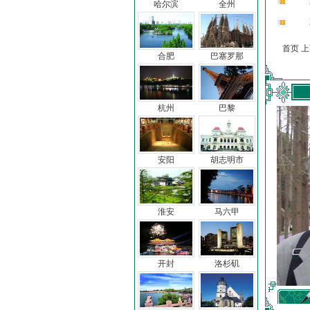
哈尔滨
全州
首页 
合肥
巴塞罗那
杭州
巴黎
安阳
胡志明市
淮安
马六甲
开封
洛杉矶
车前子
冯