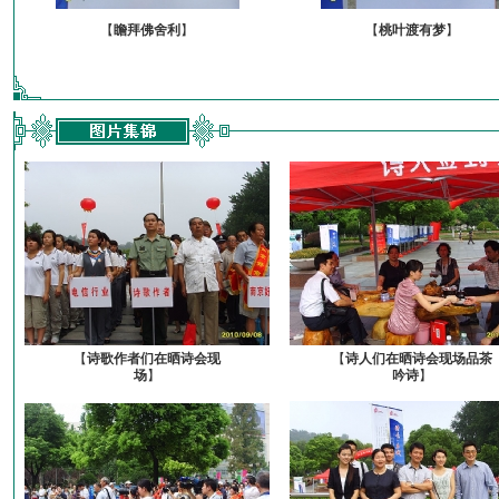
【
瞻拜佛舍利
】
【
桃叶渡有梦
】
【
诗歌作者们在晒诗会现
【
诗人们在晒诗会现场品茶
场
】
吟诗
】