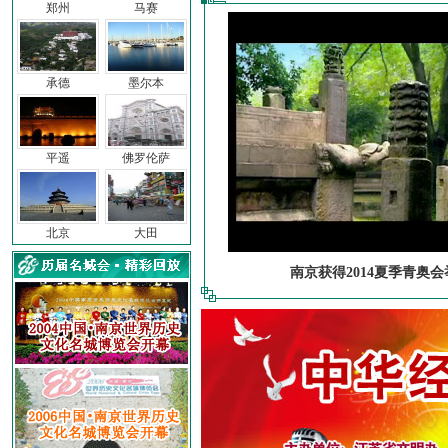
郑州
马赛
承德
墨尔本
平遥
佛罗伦萨
北京
大田
南京获得2014夏季青奥