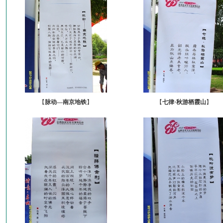
【
脉动—南京地铁
】
【
七律·秋游栖霞山
】