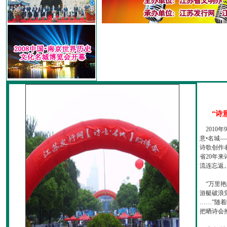
“诗
2010
意•名城—
诗歌创作
省20年
流连忘返
“万里艳
游艇破浪
……”随
把晒诗会