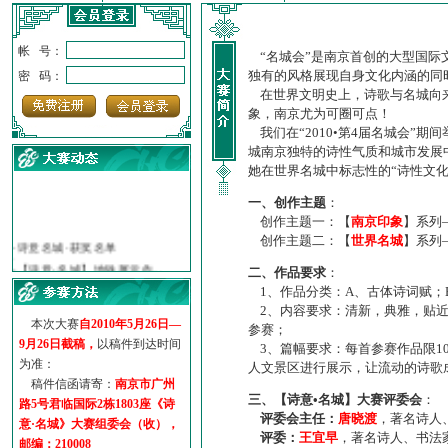
帐 号：
“名城会”是南京首创的大型国际
独有的风格展现自身文化内涵的同
密 码：
在世界文明史上，诗歌与名城向来
象，南京尤为可圈可点！
我们在“2010•第4届名城会”
城南京独特的诗性气质和城市发展
她在世界名城中标志性的“诗性文
一、创作主题
：
创作主题一：【
南京印象
】系列
·
诗意名城·获奖名单
创作主题二：【
世界名城
】系列
·
【诗意·名城】地铁展示作...
·
诗意名城·地铁时间
二、作品要求
：
·
地铁完美呈现【诗意·名城...
1、作品分类：A、古体诗词赋；
·
参赛作品多达5000多首
2、内容要求：清新，典雅，贴近
本次大赛
自2010年5月26日—
参赛；
·
“诗意·名城”晒诗会
9月26日截稿，
以稿件到达时间
3、篇幅要求：每首参赛作品限1
·
特别通知--致广大诗词爱好...
为准：
人文景区进行展示，让流动的诗歌
稿件信函请寄：
南京市广州
三、【诗意•名城】大赛评委会
：
路5号君临国际2栋1803座《诗
评委会主任：
唐晓渡
，著名诗人
意·名城》大赛组委会（收），
评委：
王宜早
，著名诗人、书法
邮编：210008