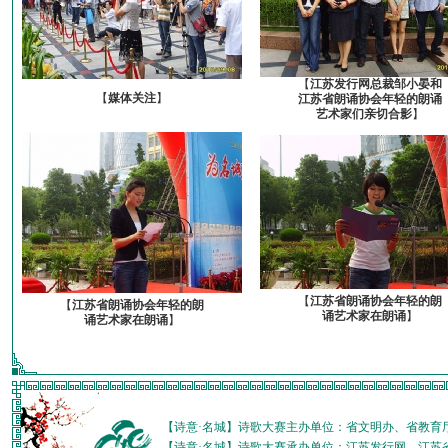
【
江苏发行网总裁邹小晏和
【
媒体关注
】
江苏省朗诵协会年轻的朗诵
艺术家们亲切合影
】
【
江苏省朗诵协会年轻的朗
【
江苏省朗诵协会年轻的朗
诵艺术家在朗诵
】
诵艺术家在朗诵
】
【诗意·名城】诗歌大赛主办单位：省文明办、省教育
【诗意·名城】诗歌大赛承办单位：江苏发行网、江苏