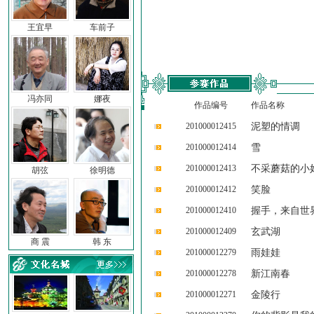
王宜早
车前子
冯亦同
娜夜
作品编号
作品名称
201000012415
泥塑的情调
201000012414
雪
201000012413
不采蘑菇的小
胡弦
徐明德
201000012412
笑脸
201000012410
握手，来自世
201000012409
玄武湖
商 震
韩 东
201000012279
雨娃娃
201000012278
新江南春
201000012271
金陵行