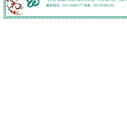
服务电话：025-51861377 传真：025-83361234