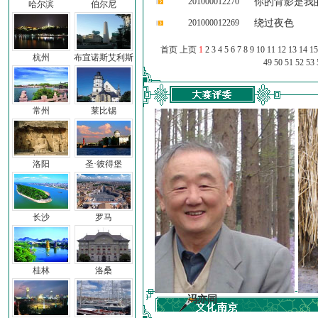
201000012270
你的背影是我
哈尔滨
伯尔尼
201000012269
绕过夜色
首页 上页
1
2
3
4
5
6
7
8
9
10
11
12
13
14
15
杭州
布宜诺斯艾利斯
49
50
51
52
53
常州
莱比锡
洛阳
圣·彼得堡
长沙
罗马
桂林
洛桑
子
冯亦同