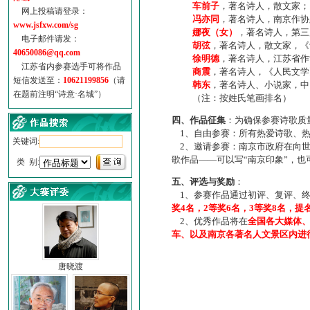
车前子
，著名诗人，散文家；
网上投稿请登录：
冯亦同
，著名诗人，南京作协
www.jsfxw.com/sg
娜夜（女）
，著名诗人，第三
电子邮件请发：
胡弦
，著名诗人，散文家，《诗
40650086@qq.com
徐明德
，著名诗人，江苏省作
江苏省内参赛选手可将作品
商震
，著名诗人，《人民文学
短信发送至：
10621199856
（请
韩东
，著名诗人、小说家，中
在题前注明“诗意·名城”）
（注：按姓氏笔画排名）
四、作品征集
：为确保参赛诗歌质
1、自由参赛：所有热爱诗歌、热
关键词:
2、邀请参赛：南京市政府在向世
歌作品——可以写“南京印象”，
类 别:
五、评选与奖励
：
1、参赛作品通过初评、复评、终
奖4名，2等奖6名，3等奖8名，提
2、优秀作品将在
全国各大媒体
车、以及南京各著名人文景区内进
唐晓渡