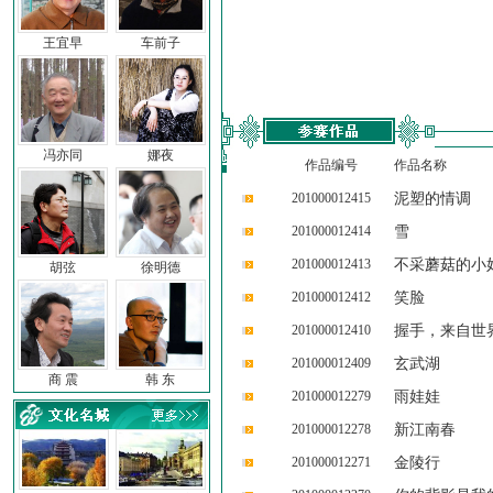
王宜早
车前子
冯亦同
娜夜
作品编号
作品名称
201000012415
泥塑的情调
201000012414
雪
201000012413
不采蘑菇的小
胡弦
徐明德
201000012412
笑脸
201000012410
握手，来自世
201000012409
玄武湖
商 震
韩 东
201000012279
雨娃娃
201000012278
新江南春
201000012271
金陵行