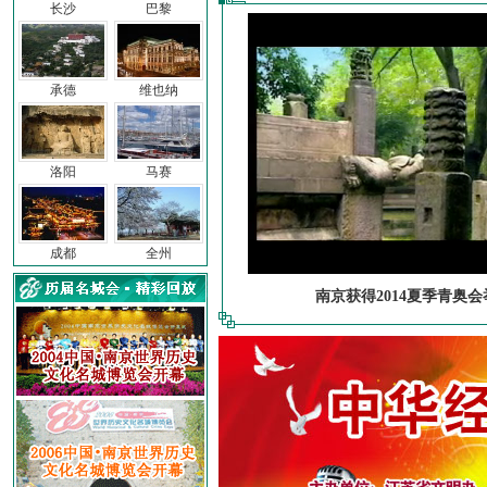
长沙
巴黎
承德
维也纳
洛阳
马赛
成都
全州
南京获得2014夏季青奥