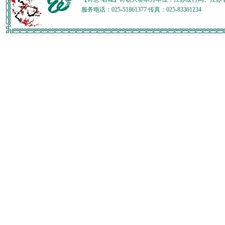
服务电话：025-51861377 传真：025-83361234