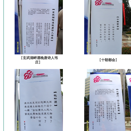
【
玄武湖畔遇晚唐诗人韦
【
十朝都会
】
庄
】