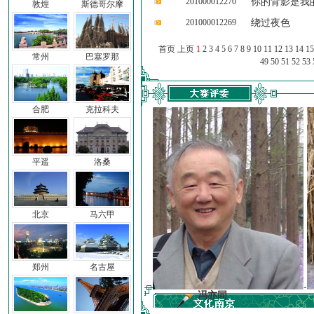
201000012270
你的背影是我
敦煌
斯德哥尔摩
201000012269
绕过夜色
首页 上页
1
2
3
4
5
6
7
8
9
10
11
12
13
14
15
常州
巴塞罗那
49
50
51
52
53
合肥
克拉科夫
平遥
洛桑
北京
马六甲
郑州
名古屋
前子
冯亦同