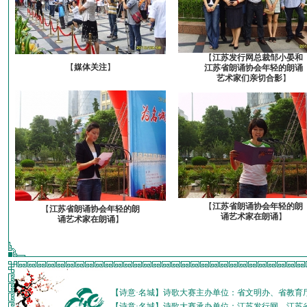
【
江苏发行网总裁邹小晏和
【
媒体关注
】
江苏省朗诵协会年轻的朗诵
艺术家们亲切合影
】
【
江苏省朗诵协会年轻的朗
【
江苏省朗诵协会年轻的朗
诵艺术家在朗诵
】
诵艺术家在朗诵
】
【诗意·名城】诗歌大赛主办单位：省文明办、省教育
【诗意·名城】诗歌大赛承办单位：江苏发行网、江苏