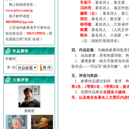
车前子
，著名诗人，散文家；
网上投稿请登录：
冯亦同
，著名诗人，南京作协
www.jsfxw.com/sg
娜夜（女）
，著名诗人，第三
电子邮件请发：
胡弦
，著名诗人，散文家，《诗
40650086@qq.com
徐明德
，著名诗人，江苏省作
江苏省内参赛选手可将作品
商震
，著名诗人，《人民文学
短信发送至：
10621199856
（请
韩东
，著名诗人、小说家，中
在题前注明“诗意·名城”）
（注：按姓氏笔画排名）
四、作品征集
：为确保参赛诗歌质
1、自由参赛：所有热爱诗歌、热
关键词:
2、邀请参赛：南京市政府在向世
歌作品——可以写“南京印象”，
类 别:
五、评选与奖励
：
1、参赛作品通过初评、复评、终
奖4名，2等奖6名，3等奖8名，提
2、优秀作品将在
全国各大媒体
车、以及南京各著名人文景区内进
唐晓渡