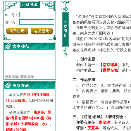
帐 号：
“名城会”是南京首创的大型国际
独有的风格展现自身文化内涵的同
密 码：
在世界文明史上，诗歌与名城向来
象，南京尤为可圈可点！
我们在“2010•第4届名城会”
城南京独特的诗性气质和城市发展
她在世界名城中标志性的“诗性文
一、创作主题
：
创作主题一：【
南京印象
】系列
·
诗意名城·获奖名单
创作主题二：【
世界名城
】系列
·
【诗意·名城】地铁展示作...
二、作品要求
：
·
诗意名城·地铁时间
1、作品分类：A、古体诗词赋；
·
地铁完美呈现【诗意·名城...
2、内容要求：清新，典雅，贴近
·
参赛作品多达5000多首
本次大赛
自2010年5月26日—
参赛；
·
“诗意·名城”晒诗会
9月26日截稿，
以稿件到达时间
3、篇幅要求：每首参赛作品限1
为准：
·
特别通知--致广大诗词爱好...
人文景区进行展示，让流动的诗歌
稿件信函请寄：
南京市广州
三、【诗意•名城】大赛评委会
：
路5号君临国际2栋1803座《诗
评委会主任：
唐晓渡
，著名诗人
意·名城》大赛组委会（收），
评委：
王宜早
，著名诗人、书法
邮编：210008