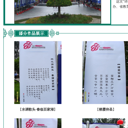
这次“诗
办、省教育厅
【
水调歌头·春临百家湖
】
【
栖霞仰圣
】