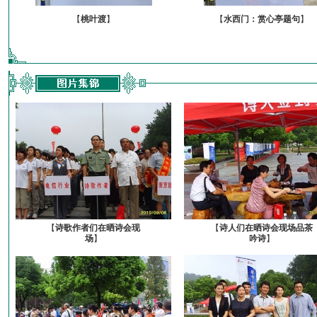
【
桃叶渡
】
【
水西门：赏心亭题句
】
【
诗歌作者们在晒诗会现
【
诗人们在晒诗会现场品茶
场
】
吟诗
】