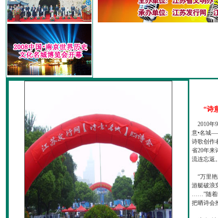
“诗
2010
意•名城—
诗歌创作
省20年
流连忘返
“万里艳
游艇破浪
……”随
把晒诗会