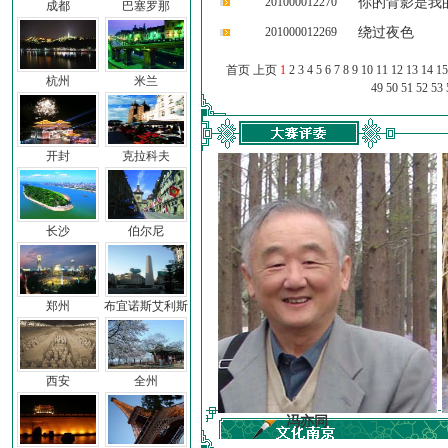
201000012270
你的背影是我
成都
巴塞罗那
201000012269
绕过夜色
首页 上页
1
2
3
4
5
6
7
8
9
10
11
12
13
14
15
杭州
米兰
49
50
51
52
53
开封
克拉科夫
长沙
伯尔尼
郑州
布宜诺斯艾利斯
西安
全州
前子
冯亦同