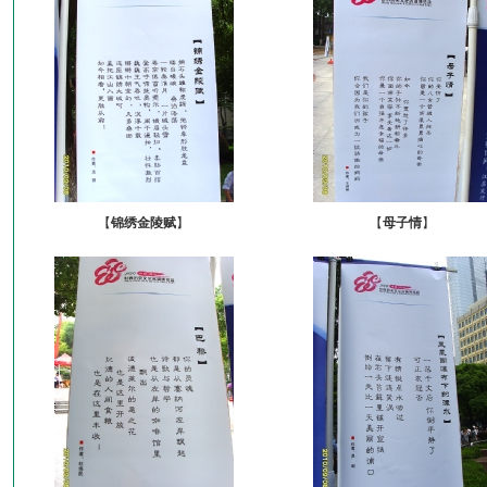
【
锦绣金陵赋
】
【
母子情
】