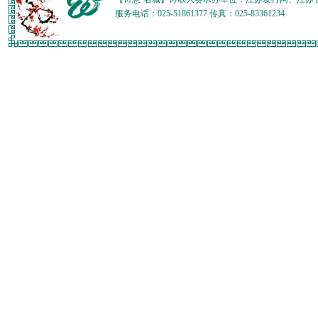
服务电话：025-51861377 传真：025-83361234