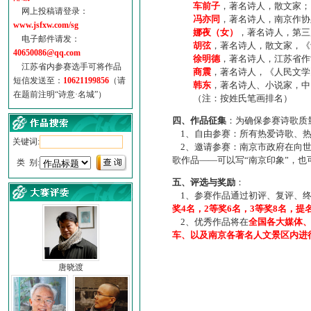
车前子
，著名诗人，散文家；
网上投稿请登录：
冯亦同
，著名诗人，南京作协
www.jsfxw.com/sg
娜夜（女）
，著名诗人，第三
电子邮件请发：
胡弦
，著名诗人，散文家，《诗
40650086@qq.com
徐明德
，著名诗人，江苏省作
江苏省内参赛选手可将作品
商震
，著名诗人，《人民文学
短信发送至：
10621199856
（请
韩东
，著名诗人、小说家，中
在题前注明“诗意·名城”）
（注：按姓氏笔画排名）
四、作品征集
：为确保参赛诗歌质
1、自由参赛：所有热爱诗歌、热
关键词:
2、邀请参赛：南京市政府在向世
歌作品——可以写“南京印象”，
类 别:
五、评选与奖励
：
1、参赛作品通过初评、复评、终
奖4名，2等奖6名，3等奖8名，提
2、优秀作品将在
全国各大媒体
车、以及南京各著名人文景区内进
唐晓渡