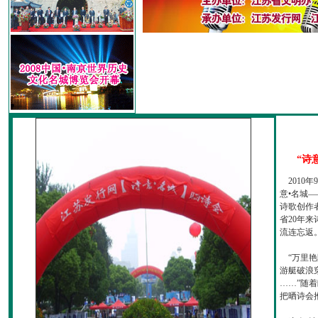
“诗
2010
意•名城—
诗歌创作
省20年
流连忘返
“万里艳
游艇破浪
……”随
把晒诗会