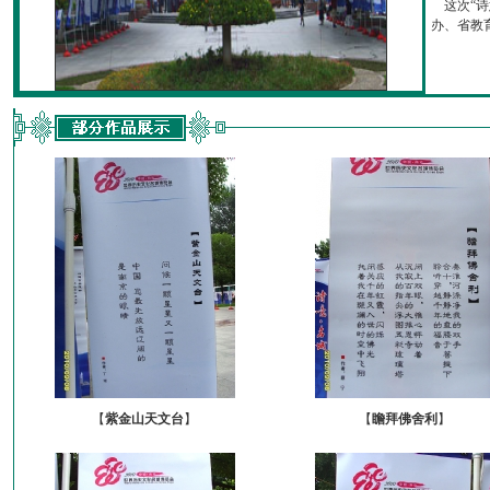
这次“诗
办、省教育厅
【
紫金山天文台
】
【
瞻拜佛舍利
】