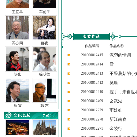
王宜早
车前子
冯亦同
娜夜
作品编号
作品名称
201000012415
泥塑的情调
201000012414
雪
201000012413
不采蘑菇的小
胡弦
徐明德
201000012412
笑脸
201000012410
握手，来自世
201000012409
玄武湖
商 震
韩 东
201000012279
雨娃娃
201000012278
新江南春
201000012271
金陵行