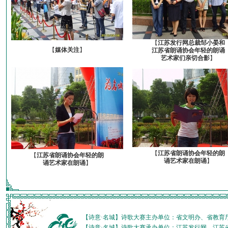
【
江苏发行网总裁邹小晏和
【
媒体关注
】
江苏省朗诵协会年轻的朗诵
艺术家们亲切合影
】
【
江苏省朗诵协会年轻的朗
【
江苏省朗诵协会年轻的朗
诵艺术家在朗诵
】
诵艺术家在朗诵
】
【诗意·名城】诗歌大赛主办单位：省文明办、省教育
【诗意·名城】诗歌大赛承办单位：江苏发行网、江苏