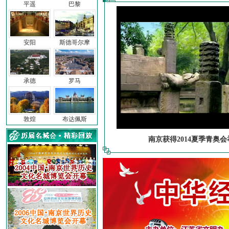
平遥
巴黎
安阳
斯德哥尔摩
承德
罗马
敦煌
布达佩斯
南京获得2014夏季青奥