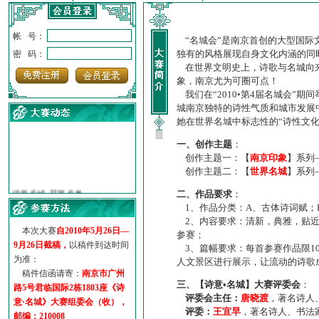
帐 号：
“名城会”是南京首创的大型国际
独有的风格展现自身文化内涵的同
密 码：
在世界文明史上，诗歌与名城向来
象，南京尤为可圈可点！
我们在“2010•第4届名城会”
城南京独特的诗性气质和城市发展
她在世界名城中标志性的“诗性文
一、创作主题
：
创作主题一：【
南京印象
】系列
创作主题二：【
世界名城
】系列
·
诗意名城·获奖名单
·
【诗意·名城】地铁展示作...
二、作品要求
：
·
诗意名城·地铁时间
1、作品分类：A、古体诗词赋；
2、内容要求：清新，典雅，贴近
·
地铁完美呈现【诗意·名城...
本次大赛
自2010年5月26日—
参赛；
·
参赛作品多达5000多首
9月26日截稿，
以稿件到达时间
3、篇幅要求：每首参赛作品限1
·
“诗意·名城”晒诗会
为准：
人文景区进行展示，让流动的诗歌
·
特别通知--致广大诗词爱好...
稿件信函请寄：
南京市广州
三、【诗意•名城】大赛评委会
：
路5号君临国际2栋1803座《诗
评委会主任：
唐晓渡
，著名诗人
意·名城》大赛组委会（收），
评委：
王宜早
，著名诗人、书法
邮编：210008