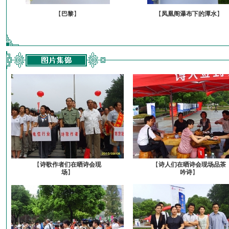
【
巴黎
】
【
凤凰阁瀑布下的潭水
】
【
诗歌作者们在晒诗会现
【
诗人们在晒诗会现场品茶
场
】
吟诗
】