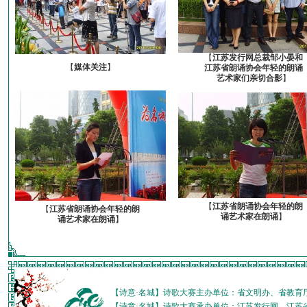
【
江苏发行网总裁邹小晏和
【
媒体关注
】
江苏省朗诵协会年轻的朗诵
艺术家们亲切合影
】
【
江苏省朗诵协会年轻的朗
【
江苏省朗诵协会年轻的朗
诵艺术家在朗诵
】
诵艺术家在朗诵
】
【诗意·名城】诗歌大赛主办单位：省文明办、省教育
【诗意·名城】诗歌大赛承办单位：江苏发行网、江苏