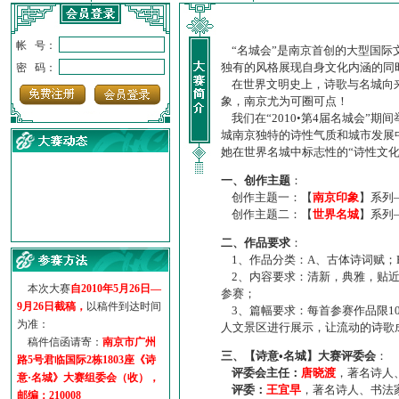
帐 号：
“名城会”是南京首创的大型国际
独有的风格展现自身文化内涵的同
密 码：
在世界文明史上，诗歌与名城向来
象，南京尤为可圈可点！
我们在“2010•第4届名城会”
城南京独特的诗性气质和城市发展
她在世界名城中标志性的“诗性文
一、创作主题
：
创作主题一：【
南京印象
】系列
创作主题二：【
世界名城
】系列
·
诗意名城·获奖名单
二、作品要求
：
·
【诗意·名城】地铁展示作...
1、作品分类：A、古体诗词赋；
·
诗意名城·地铁时间
2、内容要求：清新，典雅，贴近
·
地铁完美呈现【诗意·名城...
本次大赛
自2010年5月26日—
参赛；
·
参赛作品多达5000多首
9月26日截稿，
以稿件到达时间
3、篇幅要求：每首参赛作品限1
·
“诗意·名城”晒诗会
为准：
人文景区进行展示，让流动的诗歌
·
特别通知--致广大诗词爱好...
稿件信函请寄：
南京市广州
三、【诗意•名城】大赛评委会
：
路5号君临国际2栋1803座《诗
评委会主任：
唐晓渡
，著名诗人
意·名城》大赛组委会（收），
评委：
王宜早
，著名诗人、书法
邮编：210008