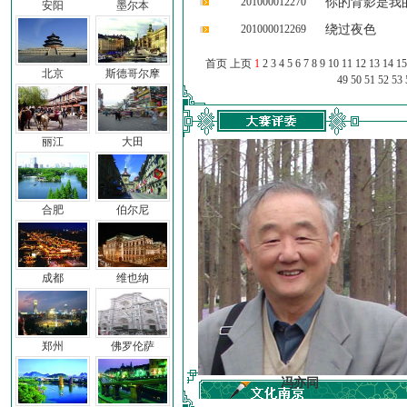
201000012270
你的背影是我
安阳
墨尔本
201000012269
绕过夜色
首页 上页
1
2
3
4
5
6
7
8
9
10
11
12
13
14
15
北京
斯德哥尔摩
49
50
51
52
53
丽江
大田
合肥
伯尔尼
成都
维也纳
郑州
佛罗伦萨
车前子
冯亦同