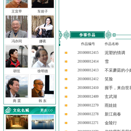
王宜早
车前子
冯亦同
娜夜
作品编号
作品名称
201000012415
泥塑的情调
201000012414
雪
201000012413
不采蘑菇的小
胡弦
徐明德
201000012412
笑脸
201000012410
握手，来自世
201000012409
玄武湖
商 震
韩 东
201000012279
雨娃娃
201000012278
新江南春
201000012271
金陵行