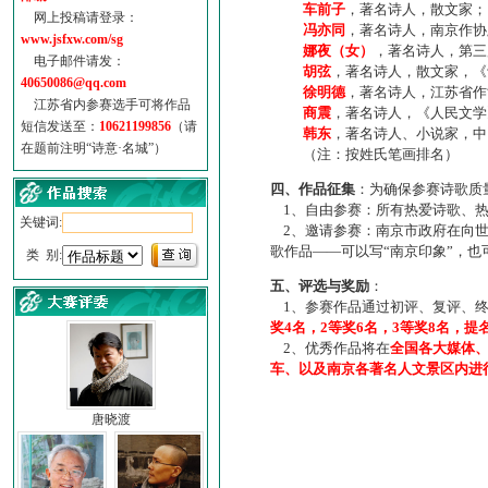
车前子
，著名诗人，散文家；
网上投稿请登录：
冯亦同
，著名诗人，南京作协
www.jsfxw.com/sg
娜夜（女）
，著名诗人，第三
电子邮件请发：
胡弦
，著名诗人，散文家，《诗
40650086@qq.com
徐明德
，著名诗人，江苏省作
江苏省内参赛选手可将作品
商震
，著名诗人，《人民文学
短信发送至：
10621199856
（请
韩东
，著名诗人、小说家，中
在题前注明“诗意·名城”）
（注：按姓氏笔画排名）
四、作品征集
：为确保参赛诗歌质
1、自由参赛：所有热爱诗歌、热
关键词:
2、邀请参赛：南京市政府在向世
歌作品——可以写“南京印象”，
类 别:
五、评选与奖励
：
1、参赛作品通过初评、复评、终
奖4名，2等奖6名，3等奖8名，提
2、优秀作品将在
全国各大媒体
车、以及南京各著名人文景区内进
唐晓渡