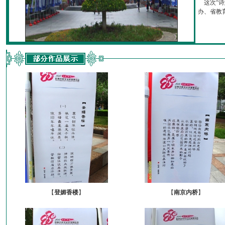
这次“诗
办、省教育厅
【
登媚香楼
】
【
南京内桥
】