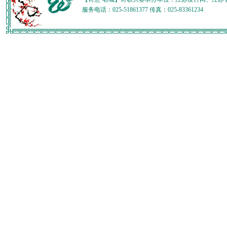
服务电话：025-51861377 传真：025-83361234