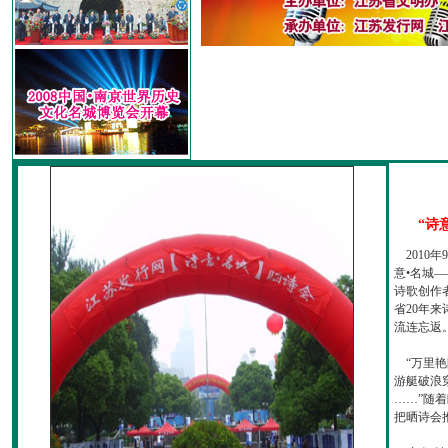
“诗
2010
意•名城—
诗歌创作
省20年
流连忘返
“万里艳
游艇破浪
……”随
把晒诗会