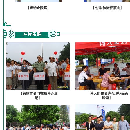
【
锦绣金陵赋
】
【
七律·秋游栖霞山
】
【
诗歌作者们在晒诗会现
【
诗人们在晒诗会现场品茶
场
】
吟诗
】