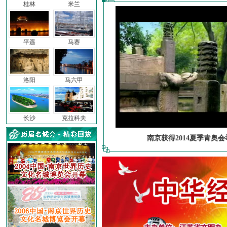
桂林
米兰
平遥
马赛
洛阳
马六甲
长沙
克拉科夫
南京获得2014夏季青奥