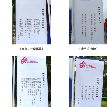
【
南京，一份厚重
】
【
清平乐·金陵
】