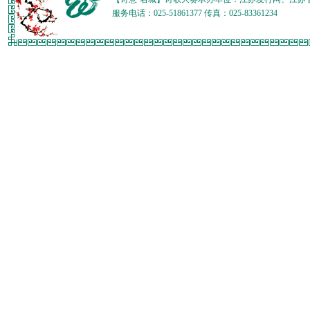
服务电话：025-51861377 传真：025-83361234