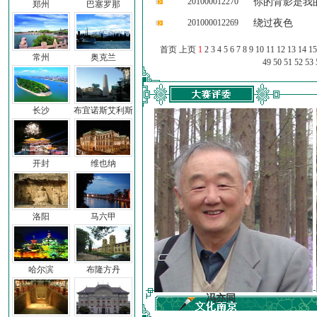
201000012270
你的背影是我
郑州
巴塞罗那
201000012269
绕过夜色
首页 上页
1
2
3
4
5
6
7
8
9
10
11
12
13
14
15
常州
奥克兰
49
50
51
52
53
长沙
布宜诺斯艾利斯
开封
维也纳
洛阳
马六甲
哈尔滨
布隆方丹
前子
冯亦同