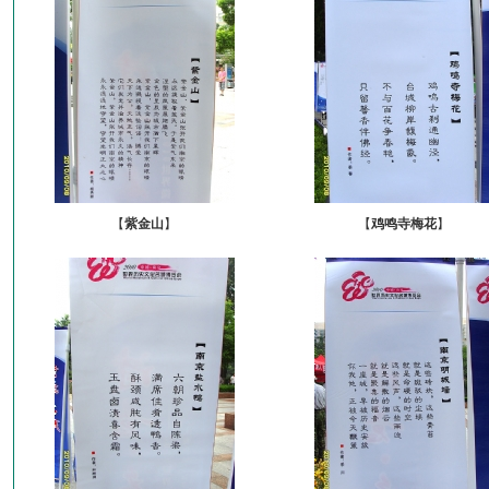
【
紫金山
】
【
鸡鸣寺梅花
】