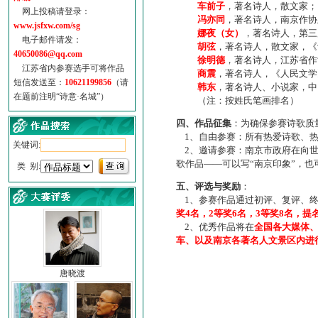
车前子
，著名诗人，散文家；
网上投稿请登录：
冯亦同
，著名诗人，南京作协
www.jsfxw.com/sg
娜夜（女）
，著名诗人，第三
电子邮件请发：
胡弦
，著名诗人，散文家，《诗
40650086@qq.com
徐明德
，著名诗人，江苏省作
江苏省内参赛选手可将作品
商震
，著名诗人，《人民文学
短信发送至：
10621199856
（请
韩东
，著名诗人、小说家，中
在题前注明“诗意·名城”）
（注：按姓氏笔画排名）
四、作品征集
：为确保参赛诗歌质
1、自由参赛：所有热爱诗歌、热
关键词:
2、邀请参赛：南京市政府在向世
歌作品——可以写“南京印象”，
类 别:
五、评选与奖励
：
1、参赛作品通过初评、复评、终
奖4名，2等奖6名，3等奖8名，提
2、优秀作品将在
全国各大媒体
车、以及南京各著名人文景区内进
唐晓渡