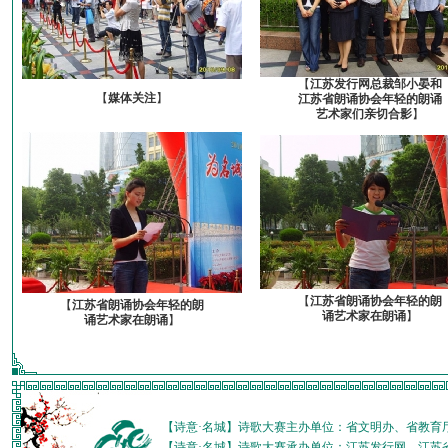
【
江苏发行网总裁邹小晏和
【
媒体关注
】
江苏省朗诵协会年轻的朗诵
艺术家们亲切合影
】
【
江苏省朗诵协会年轻的朗
【
江苏省朗诵协会年轻的朗
诵艺术家在朗诵
】
诵艺术家在朗诵
】
【诗意·名城】诗歌大赛主办单位：省文明办、省教育
【诗意·名城】诗歌大赛承办单位：江苏发行网、江苏