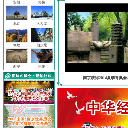
安阳
洛桑
北京
名古屋
敦煌
伯尔尼
西安
巴黎
南京获得2014夏季青奥