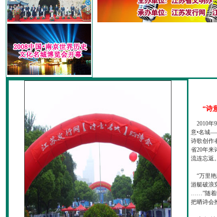
“诗
2010
意•名城—
诗歌创作
省20年
流连忘返
“万里艳
游艇破浪
……”随
把晒诗会