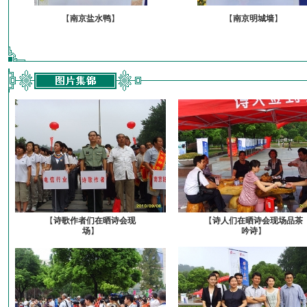
【
南京盐水鸭
】
【
南京明城墙
】
【
诗歌作者们在晒诗会现
【
诗人们在晒诗会现场品茶
场
】
吟诗
】