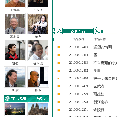
王宜早
车前子
冯亦同
娜夜
作品编号
作品名称
201000012415
泥塑的情调
201000012414
雪
201000012413
不采蘑菇的小
胡弦
徐明德
201000012412
笑脸
201000012410
握手，来自世
201000012409
玄武湖
商 震
韩 东
201000012279
雨娃娃
201000012278
新江南春
201000012271
金陵行