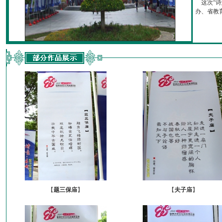
这次“诗
办、省教育厅
【
题三保庙
】
【
夫子庙
】