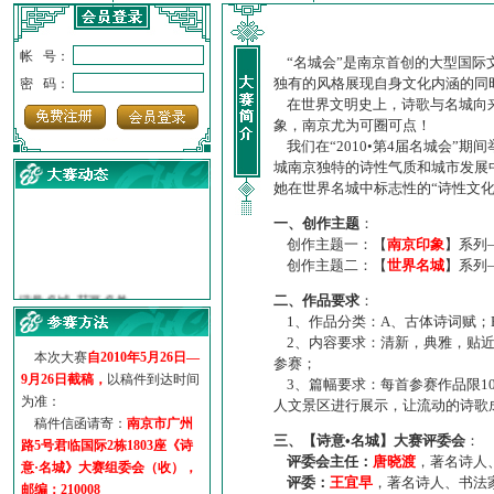
帐 号：
“名城会”是南京首创的大型国际
独有的风格展现自身文化内涵的同
密 码：
在世界文明史上，诗歌与名城向来
象，南京尤为可圈可点！
我们在“2010•第4届名城会”
城南京独特的诗性气质和城市发展
她在世界名城中标志性的“诗性文
一、创作主题
：
创作主题一：【
南京印象
】系列
创作主题二：【
世界名城
】系列
·
诗意名城·获奖名单
·
【诗意·名城】地铁展示作...
二、作品要求
：
1、作品分类：A、古体诗词赋；
·
诗意名城·地铁时间
2、内容要求：清新，典雅，贴近
·
地铁完美呈现【诗意·名城...
本次大赛
自2010年5月26日—
参赛；
·
参赛作品多达5000多首
9月26日截稿，
以稿件到达时间
3、篇幅要求：每首参赛作品限1
·
“诗意·名城”晒诗会
为准：
人文景区进行展示，让流动的诗歌
·
特别通知--致广大诗词爱好...
稿件信函请寄：
南京市广州
三、【诗意•名城】大赛评委会
：
路5号君临国际2栋1803座《诗
评委会主任：
唐晓渡
，著名诗人
意·名城》大赛组委会（收），
评委：
王宜早
，著名诗人、书法
邮编：210008