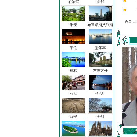
哈尔滨
京都
首页 
淮安
布宜诺斯艾利斯
平遥
墨尔本
桂林
布隆方丹
丽江
马六甲
西安
全州
车前子
冯亦