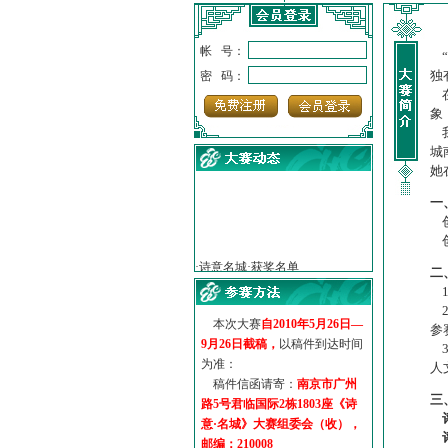
帐 号：
“
独
密 码：
在
象
我
城
她
一
创
·
诗意名城·获奖名单
创
·
【诗意·名城】地铁展示作...
二
·
诗意名城·地铁时间
1
·
地铁完美呈现【诗意·名城...
2
·
参赛作品多达5000多首
本次大赛
自2010年5月26日—
参
·
“诗意·名城”晒诗会
9月26日截稿，
以稿件到达时间
3
·
特别通知--致广大诗词爱好...
为准：
人
稿件信函请寄：
南京市广州
三
路5号君临国际2栋1803座《诗
意·名城》大赛组委会（收），
邮编：210008