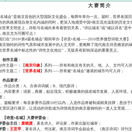
大 赛 简 介
名城会”是南京首创的大型国际文化盛会，每两年举办一次。届时，世界各国
有的风格展现自身文化内涵的同时，更深入地感受中国•南京流光溢彩的历史文
世界文明史上，诗歌与名城向来有着密切关系，“诗以城名”或“城以诗名”是
，南京尤为可圈可点！
们在“2010•第4届名城会”期间举办【诗意•名城——2010世界微型诗歌大
南京独特的诗性气质和城市发展中的人文关怀，更阐释了现代南京诗意栖居的
在世界名城中标志性的“诗性文化地位”，无疑具有影响深远的重要意义。
、创作主题
：
作主题一：【
南京印象
】系列——所有和南京有关的天、地、人、文均可入
作主题二：【
世界名城
】系列——所有被“名城会”邀请的城市均可入诗；
、作品要求
：
、作品分类：A、古体诗词赋；B、现代新诗；
、内容要求：清新，典雅，贴近现实，积极健康的描述城市发展、人居环境、
赛；
、篇幅要求：每首参赛作品限10行以内，入选作品将被制成精美挂牌，悬挂于
文景区进行展示，让流动的诗歌成为诗情画意的南京最独特的一道人文景观…
、【诗意•名城】大赛评委会
：
评委会主任：
唐晓渡
，著名诗人、评论家，作家出版社编审；
评委：
王宜早
，著名诗人、书法家。南京诗词学会副会长、《南京诗词》诗刊