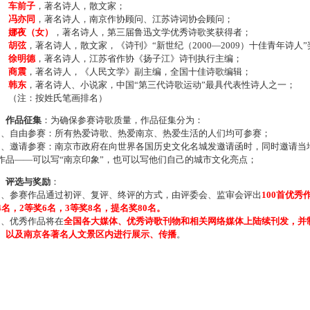
车前子
，著名诗人，散文家；
冯亦同
，著名诗人，南京作协顾问、江苏诗词协会顾问；
娜夜（女）
，著名诗人，第三届鲁迅文学优秀诗歌奖获得者；
胡弦
，著名诗人，散文家，《诗刊》“新世纪（2000—2009）十佳青年诗人
徐明德
，著名诗人，江苏省作协《扬子江》诗刊执行主编；
商震
，著名诗人，《人民文学》副主编，全国十佳诗歌编辑；
韩东
，著名诗人、小说家，中国“第三代诗歌运动”最具代表性诗人之一；
注：按姓氏笔画排名）
、作品征集
：为确保参赛诗歌质量，作品征集分为：
、自由参赛：所有热爱诗歌、热爱南京、热爱生活的人们均可参赛；
、邀请参赛：南京市政府在向世界各国历史文化名城发邀请函时，同时邀请当地
作品——可以写“南京印象”，也可以写他们自己的城市文化亮点；
、评选与奖励
：
、参赛作品通过初评、复评、终评的方式，由评委会、监审会评出
100首优秀
4名，2等奖6名，3等奖8名，提名奖80名。
、优秀作品将在
全国各大媒体、优秀诗歌刊物和相关网络媒体上陆续刊发，并
、以及南京各著名人文景区内进行展示、传播
。