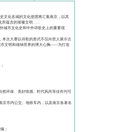
历史文化名城的文化使团将汇集南京，以其
化所蕴含的璀璨文明……
中外城市文化史和中外诗歌史上的重要现
赛】，本次大赛以诗歌的形式不仅向世人展示古
城市文明和雄纳世界的博大心胸——为打造
诗；
自然环保、美好情感、时代风尚等佳作均可
南京市内公交、地铁车内，以及南京各著名
…
主编；