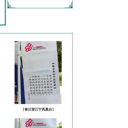
【
春日登江宁凤凰台
】