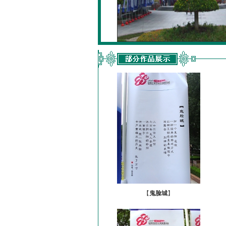
【
鬼脸城
】