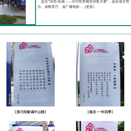
这次“诗意•名城——2010世界微型诗歌大赛”，是由省文明
办、省教育厅、省广播电影......[
更多
]
【
演习间歇谒中山陵
】
【
南京·一年四季
】