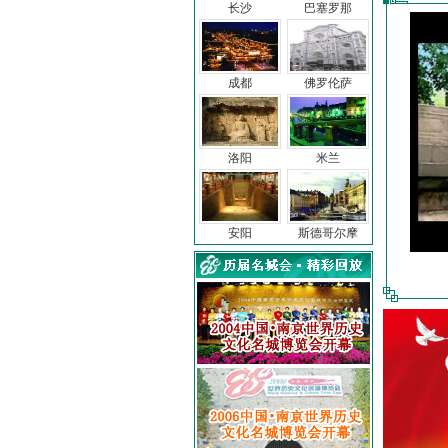
长沙
巴塞罗那
成都
佛罗伦萨
洛阳
米兰
安阳
斯德哥尔摩