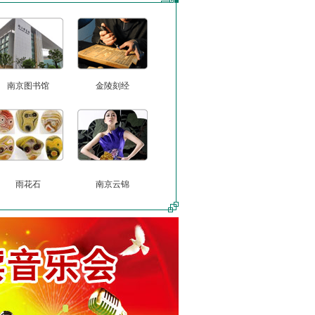
南京图书馆
金陵刻经
雨花石
南京云锦