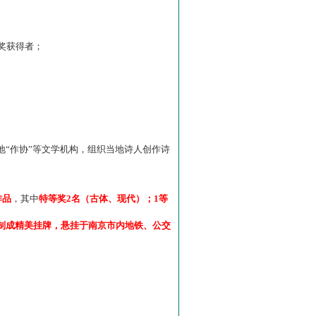
”奖获得者；
“作协”等文学机构，组织当地诗人创作诗
作品
，其中
特等奖2名（古体、现代）；1等
制成精美挂牌，悬挂于南京市内地铁、公交