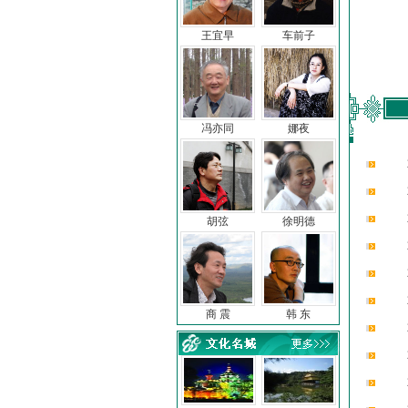
王宜早
车前子
冯亦同
娜夜
胡弦
徐明德
商 震
韩 东