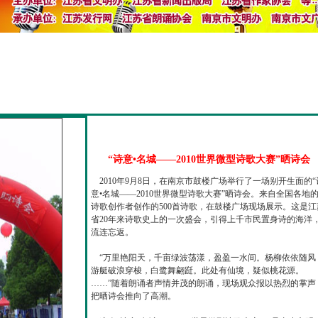
“诗意•名城——2010世界微型诗歌大赛”晒诗会
2010年9月8日，在南京市鼓楼广场举行了一场别开生面的“
意•名城——2010世界微型诗歌大赛”晒诗会。来自全国各地
诗歌创作者创作的500首诗歌，在鼓楼广场现场展示。这是江
省20年来诗歌史上的一次盛会，引得上千市民置身诗的海洋
流连忘返。
“万里艳阳天，千亩绿波荡漾，盈盈一水间。杨柳依依随风
游艇破浪穿梭，白鹭舞翩跹。此处有仙境，疑似桃花源。
……”随着朗诵者声情并茂的朗诵，现场观众报以热烈的掌声
把晒诗会推向了高潮。