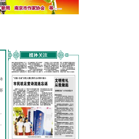
诗
的
苏
，
，
，