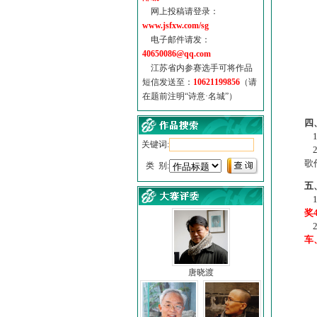
网上投稿请登录：
www.jsfxw.com/sg
电子邮件请发：
40650086@qq.com
江苏省内参赛选手可将作品
短信发送至：
10621199856
（请
在题前注明“诗意·名城”）
（
四
1
关键词:
2
歌
类 别:
五
1
奖
2
车
唐晓渡