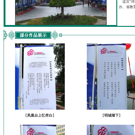
这次“诗
办、省教育厅
【
凤凰台上忆李白
】
【
明城墙下
】