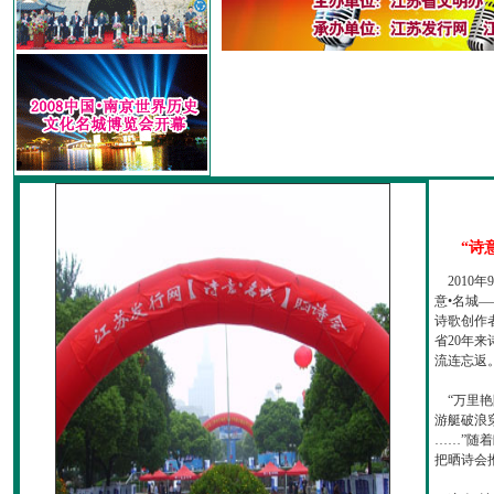
“诗
2010
意•名城—
诗歌创作
省20年
流连忘返
“万里艳
游艇破浪
……”随
把晒诗会