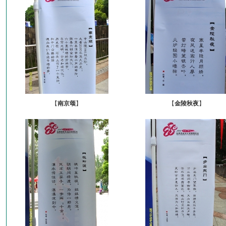
【
南京颂
】
【
金陵秋夜
】