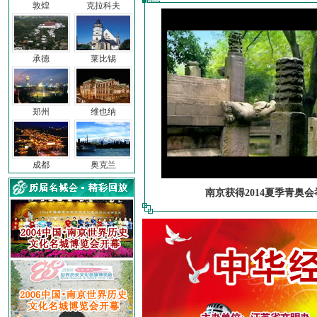
敦煌
克拉科夫
承德
莱比锡
郑州
维也纳
成都
奥克兰
南京获得2014夏季青奥