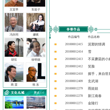
王宜早
车前子
冯亦同
娜夜
作品编号
作品名称
201000012415
泥塑的情调
201000012414
雪
201000012413
不采蘑菇的小
胡弦
徐明德
201000012412
笑脸
201000012410
握手，来自世
201000012409
玄武湖
商 震
韩 东
201000012279
雨娃娃
201000012278
新江南春
201000012271
金陵行