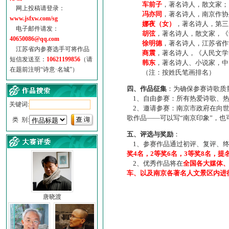
车前子
，著名诗人，散文家；
网上投稿请登录：
冯亦同
，著名诗人，南京作协
www.jsfxw.com/sg
娜夜（女）
，著名诗人，第三
电子邮件请发：
胡弦
，著名诗人，散文家，《诗
40650086@qq.com
徐明德
，著名诗人，江苏省作
江苏省内参赛选手可将作品
商震
，著名诗人，《人民文学
短信发送至：
10621199856
（请
韩东
，著名诗人、小说家，中
在题前注明“诗意·名城”）
（注：按姓氏笔画排名）
四、作品征集
：为确保参赛诗歌质
1、自由参赛：所有热爱诗歌、热
关键词:
2、邀请参赛：南京市政府在向世
歌作品——可以写“南京印象”，
类 别:
五、评选与奖励
：
1、参赛作品通过初评、复评、终
奖4名，2等奖6名，3等奖8名，提
2、优秀作品将在
全国各大媒体
车、以及南京各著名人文景区内进
唐晓渡