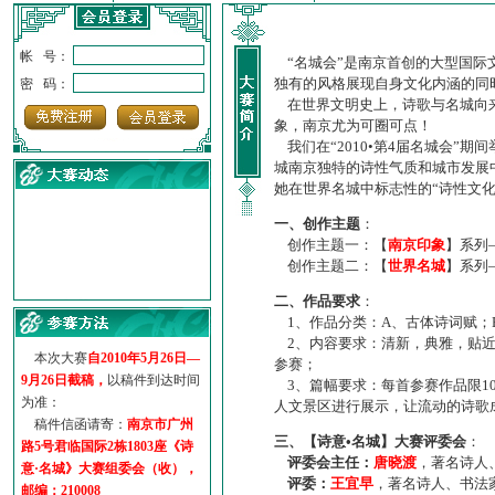
帐 号：
“名城会”是南京首创的大型国际
独有的风格展现自身文化内涵的同
密 码：
在世界文明史上，诗歌与名城向来
象，南京尤为可圈可点！
我们在“2010•第4届名城会”
城南京独特的诗性气质和城市发展
她在世界名城中标志性的“诗性文
一、创作主题
：
创作主题一：【
南京印象
】系列
创作主题二：【
世界名城
】系列
·
诗意名城·获奖名单
二、作品要求
：
·
【诗意·名城】地铁展示作...
1、作品分类：A、古体诗词赋；
·
诗意名城·地铁时间
2、内容要求：清新，典雅，贴近
·
地铁完美呈现【诗意·名城...
本次大赛
自2010年5月26日—
参赛；
·
参赛作品多达5000多首
9月26日截稿，
以稿件到达时间
3、篇幅要求：每首参赛作品限1
·
“诗意·名城”晒诗会
为准：
人文景区进行展示，让流动的诗歌
·
特别通知--致广大诗词爱好...
稿件信函请寄：
南京市广州
三、【诗意•名城】大赛评委会
：
路5号君临国际2栋1803座《诗
评委会主任：
唐晓渡
，著名诗人
意·名城》大赛组委会（收），
评委：
王宜早
，著名诗人、书法
邮编：210008