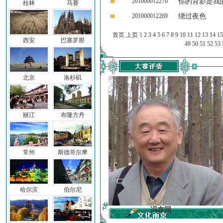
201000012270
你的背影是我
桂林
马赛
201000012269
绕过夜色
首页 上页
1
2
3
4
5
6
7
8
9
10
11
12
13
14
15
西安
巴塞罗那
49
50
51
52
53
北京
洛杉矶
丽江
布隆方丹
常州
斯德哥尔摩
哈尔滨
伯尔尼
车前子
冯亦同