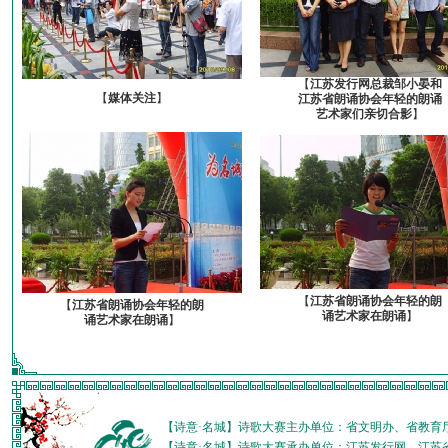
【
江苏发行网总裁邹小晏和
【
媒体关注
】
江苏省朗诵协会年轻的朗诵
艺术家们亲切合影
】
【
江苏省朗诵协会年轻的朗
【
江苏省朗诵协会年轻的朗
诵艺术家在朗诵
】
诵艺术家在朗诵
】
【诗意·名城】诗歌大赛主办单位：省文明办、省教育
【诗意·名城】诗歌大赛承办单位：江苏发行网、江苏