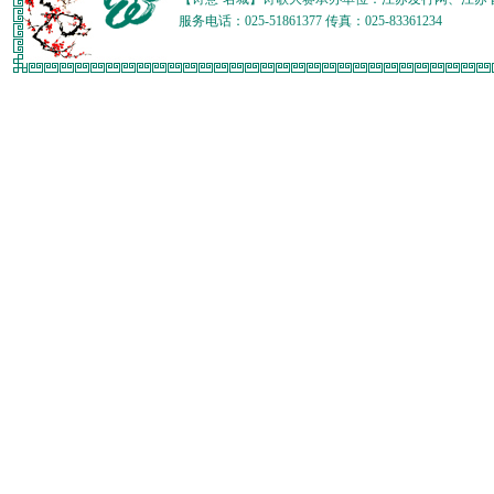
服务电话：025-51861377 传真：025-83361234