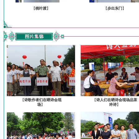
【
桃叶渡
】
【
步出东门
】
【
诗歌作者们在晒诗会现
【
诗人们在晒诗会现场品茶
场
】
吟诗
】