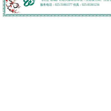
服务电话：025-51861377 传真：025-83361234