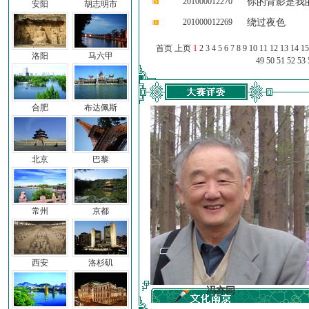
201000012270
你的背影是我
安阳
胡志明市
201000012269
绕过夜色
首页 上页
1
2
3
4
5
6
7
8
9
10
11
12
13
14
15
洛阳
马六甲
49
50
51
52
53
合肥
布达佩斯
北京
巴黎
常州
京都
西安
洛杉矶
车前子
冯亦同