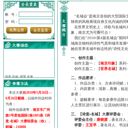
帐 号：
“名城会”是南京首创的大型国际
独有的风格展现自身文化内涵的同
密 码：
在世界文明史上，诗歌与名城向来
象，南京尤为可圈可点！
我们在“2010•第4届名城会”
城南京独特的诗性气质和城市发展
她在世界名城中标志性的“诗性文
一、创作主题
：
创作主题一：【
南京印象
】系列
创作主题二：【
世界名城
】系列
·
诗意名城·获奖名单
·
【诗意·名城】地铁展示作...
二、作品要求
：
·
诗意名城·地铁时间
1、作品分类：A、古体诗词赋；
·
地铁完美呈现【诗意·名城...
2、内容要求：清新，典雅，贴近
本次大赛
自2010年5月26日—
·
参赛作品多达5000多首
参赛；
9月26日截稿，
以稿件到达时间
3、篇幅要求：每首参赛作品限1
·
“诗意·名城”晒诗会
为准：
人文景区进行展示，让流动的诗歌
·
特别通知--致广大诗词爱好...
稿件信函请寄：
南京市广州
三、【诗意•名城】大赛评委会
：
路5号君临国际2栋1803座《诗
评委会主任：
唐晓渡
，著名诗人
意·名城》大赛组委会（收），
评委：
王宜早
，著名诗人、书法
邮编：210008