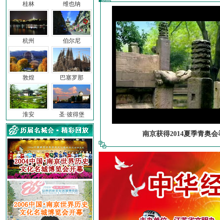
桂林
维也纳
杭州
伯尔尼
敦煌
巴塞罗那
淮安
圣·彼得堡
南京获得2014夏季青奥