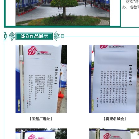
这次“诗
办、省教育厅
【
宝船厂遗址
】
【
喜迎名城会
】