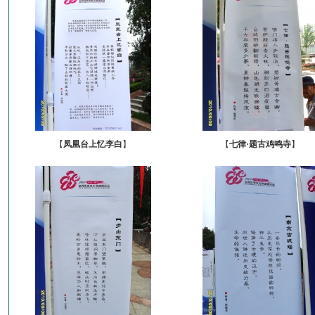
【
凤凰台上忆李白
】
【
七律·题古鸡鸣寺
】