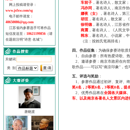
车前子
，著名诗人，散文家；
网上投稿请登录：
冯亦同
，著名诗人，南京作协
www.jsfxw.com/sg
娜夜（女）
，著名诗人，第三
电子邮件请发：
胡弦
，著名诗人，散文家，《诗
40650086@qq.com
徐明德
，著名诗人，江苏省作
江苏省内参赛选手可将作品
商震
，著名诗人，《人民文学
短信发送至：
10621199856
（请
韩东
，著名诗人、小说家，中
在题前注明“诗意·名城”）
（注：按姓氏笔画排名）
四、作品征集
：为确保参赛诗歌质
1、自由参赛：所有热爱诗歌、热
关键词:
2、邀请参赛：南京市政府在向世
歌作品——可以写“南京印象”，
类 别:
五、评选与奖励
：
1、参赛作品通过初评、复评、终
奖4名，2等奖6名，3等奖8名，提
2、优秀作品将在
全国各大媒体
车、以及南京各著名人文景区内进
唐晓渡