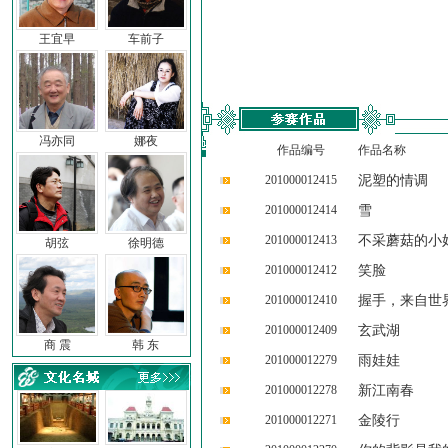
王宜早
车前子
冯亦同
娜夜
作品编号
作品名称
201000012415
泥塑的情调
201000012414
雪
201000012413
不采蘑菇的小
胡弦
徐明德
201000012412
笑脸
201000012410
握手，来自世
201000012409
玄武湖
商 震
韩 东
201000012279
雨娃娃
201000012278
新江南春
201000012271
金陵行