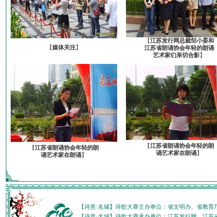
【
江苏发行网总裁邹小晏和
【
媒体关注
】
江苏省朗诵协会年轻的朗诵
艺术家们亲切合影
】
【
江苏省朗诵协会年轻的朗
【
江苏省朗诵协会年轻的朗
诵艺术家在朗诵
】
诵艺术家在朗诵
】
【诗意·名城】诗歌大赛主办单位：省文明办、省教育
【诗意·名城】诗歌大赛承办单位：江苏发行网、江苏