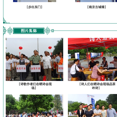
【
步出东门
】
【
南京古城墙
】
【
诗歌作者们在晒诗会现
【
诗人们在晒诗会现场品茶
场
】
吟诗
】