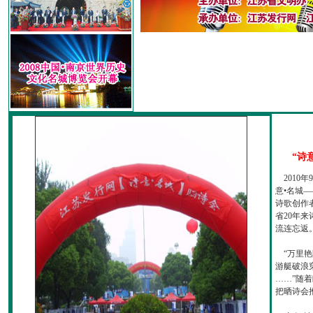
“诗
2010
意•名城—
诗歌创作
省20年
流连忘返
“万里艳
游艇破浪
……”随
把晒诗会