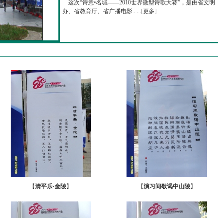
这次“诗意•名城——2010世界微型诗歌大赛”，是由省文明
办、省教育厅、省广播电影......[
更多
]
【
清平乐·金陵
】
【
演习间歇谒中山陵
】