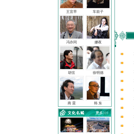
王宜早
车前子
冯亦同
娜夜
胡弦
徐明德
商 震
韩 东