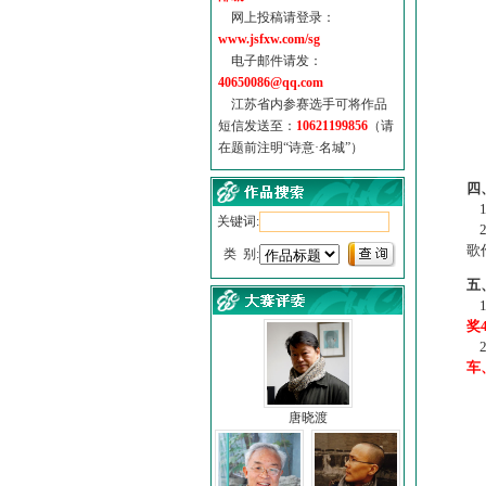
网上投稿请登录：
www.jsfxw.com/sg
电子邮件请发：
40650086@qq.com
江苏省内参赛选手可将作品
短信发送至：
10621199856
（请
在题前注明“诗意·名城”）
（
四
1
关键词:
2
歌
类 别:
五
1
奖
2
车
唐晓渡