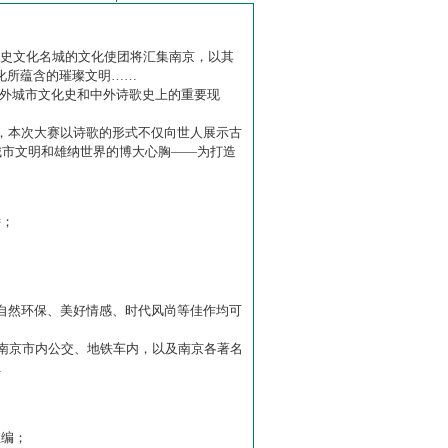
历史文化名城的文化使团将汇集南京，以其
化所蕴含的璀璨文明……
中外城市文化史和中外诗歌史上的重要现
赛】，本次大赛以诗歌的形式不仅向世人展示古
城市文明和雄纳世界的博大心胸——为打造
诗；
自然环保、美好情感、时代风尚等佳作均可
南京市内公交、地铁车内，以及南京各著名
…
主编；