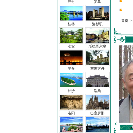
开封
罗马
首页 
桂林
洛杉矶
淮安
斯德哥尔摩
平遥
布隆方丹
长沙
洛桑
洛阳
巴塞罗那
车前子
冯亦同