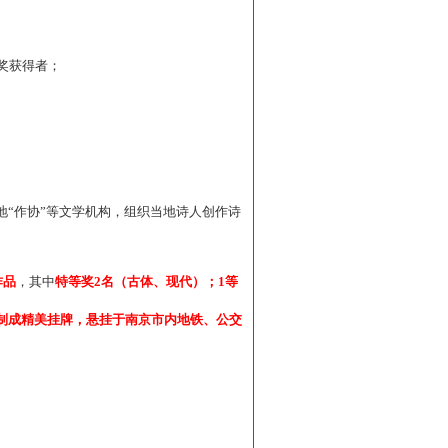
”奖获得者；
“作协”等文学机构，组织当地诗人创作诗
作品
，其中
特等奖2名（古体、现代）；1等
制成精美挂牌，悬挂于南京市内地铁、公交