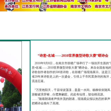
“诗意•名城——2010世界微型诗歌大赛”晒诗会
2010年9月8日，在南京市鼓楼广场举行了一场别开生面的“
意•名城——2010世界微型诗歌大赛”晒诗会。来自全国各地
诗歌创作者创作的500首诗歌，在鼓楼广场现场展示。这是江
省20年来诗歌史上的一次盛会，引得上千市民置身诗的海洋
流连忘返。
“万里艳阳天，千亩绿波荡漾，盈盈一水间。杨柳依依随风
游艇破浪穿梭，白鹭舞翩跹。此处有仙境，疑似桃花源。
……”随着朗诵者声情并茂的朗诵，现场观众报以热烈的掌声
把晒诗会推向了高潮。