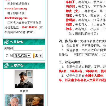
车前子
，著名诗人，散文家；
网上投稿请登录：
冯亦同
，著名诗人，南京作协
www.jsfxw.com/sg
娜夜（女）
，著名诗人，第三
电子邮件请发：
胡弦
，著名诗人，散文家，《诗
40650086@qq.com
徐明德
，著名诗人，江苏省作
江苏省内参赛选手可将作品
商震
，著名诗人，《人民文学
短信发送至：
10621199856
（请
韩东
，著名诗人、小说家，中
在题前注明“诗意·名城”）
（注：按姓氏笔画排名）
四、作品征集
：为确保参赛诗歌质
1、自由参赛：所有热爱诗歌、热
关键词:
2、邀请参赛：南京市政府在向世
歌作品——可以写“南京印象”，
类 别:
五、评选与奖励
：
1、参赛作品通过初评、复评、终
奖4名，2等奖6名，3等奖8名，提
2、优秀作品将在
全国各大媒体
车、以及南京各著名人文景区内进
唐晓渡