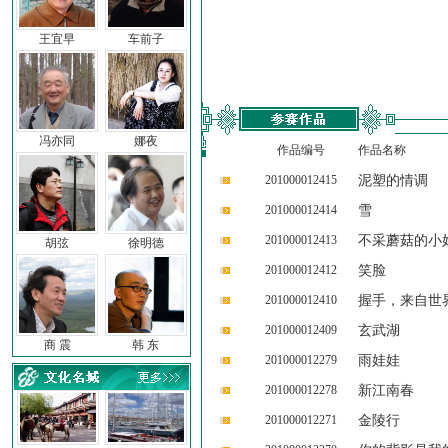
王宜早
车前子
冯亦同
娜夜
作品编号
作品名称
201000012415
泥塑的情调
201000012414
雪
201000012413
不采蘑菇的小
胡弦
徐明德
201000012412
笑脸
201000012410
握手，来自世
201000012409
玄武湖
商 震
韩 东
201000012279
雨娃娃
201000012278
新江南春
201000012271
金陵行