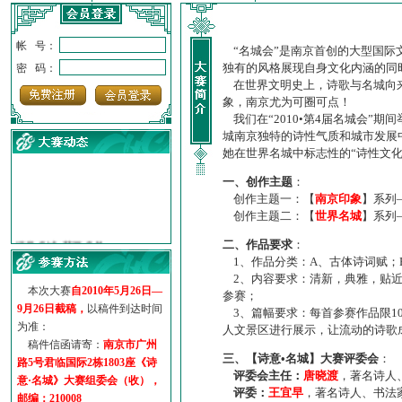
帐 号：
“名城会”是南京首创的大型国际
独有的风格展现自身文化内涵的同
密 码：
在世界文明史上，诗歌与名城向来
象，南京尤为可圈可点！
我们在“2010•第4届名城会”
城南京独特的诗性气质和城市发展
她在世界名城中标志性的“诗性文
一、创作主题
：
创作主题一：【
南京印象
】系列
创作主题二：【
世界名城
】系列
·
诗意名城·获奖名单
·
【诗意·名城】地铁展示作...
二、作品要求
：
1、作品分类：A、古体诗词赋；
·
诗意名城·地铁时间
2、内容要求：清新，典雅，贴近
·
地铁完美呈现【诗意·名城...
本次大赛
自2010年5月26日—
参赛；
·
参赛作品多达5000多首
9月26日截稿，
以稿件到达时间
3、篇幅要求：每首参赛作品限1
·
“诗意·名城”晒诗会
为准：
人文景区进行展示，让流动的诗歌
·
特别通知--致广大诗词爱好...
稿件信函请寄：
南京市广州
三、【诗意•名城】大赛评委会
：
路5号君临国际2栋1803座《诗
评委会主任：
唐晓渡
，著名诗人
意·名城》大赛组委会（收），
评委：
王宜早
，著名诗人、书法
邮编：210008