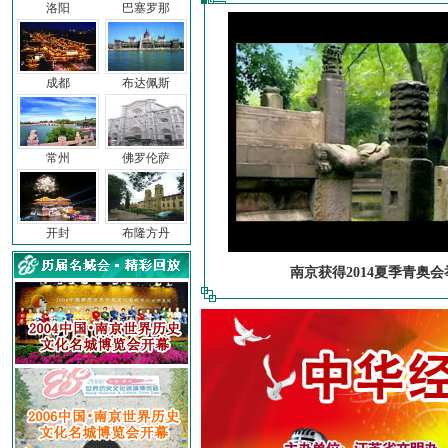
洛阳
巴塞罗那
成都
布达佩斯
常州
佛罗伦萨
开封
布隆方丹
南京获得2014夏季青奥