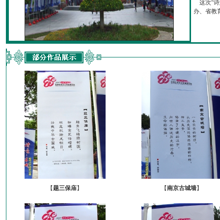
这次“诗
办、省教育厅
【
题三保庙
】
【
南京古城墙
】