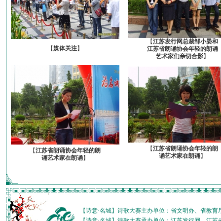
【
江苏发行网总裁邹小晏和
【
媒体关注
】
江苏省朗诵协会年轻的朗诵
艺术家们亲切合影
】
【
江苏省朗诵协会年轻的朗
【
江苏省朗诵协会年轻的朗
诵艺术家在朗诵
】
诵艺术家在朗诵
】
【诗意·名城】诗歌大赛主办单位：省文明办、省教育
【诗意·名城】诗歌大赛承办单位：江苏发行网、江苏