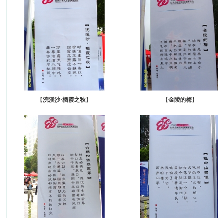
【
浣溪沙·栖霞之秋
】
【
金陵的梅
】