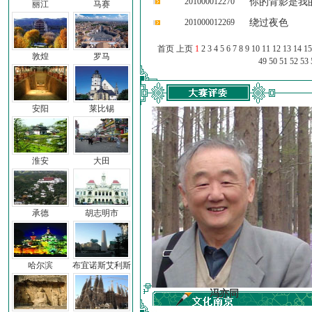
201000012270
你的背影是我
丽江
马赛
201000012269
绕过夜色
首页 上页
1
2
3
4
5
6
7
8
9
10
11
12
13
14
15
敦煌
罗马
49
50
51
52
53
安阳
莱比锡
淮安
大田
承德
胡志明市
哈尔滨
布宜诺斯艾利斯
车前子
冯亦同