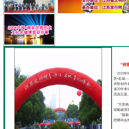
“诗
2010
意•名城—
诗歌创作
省20年
流连忘返
“万里艳
游艇破浪
……”随
把晒诗会