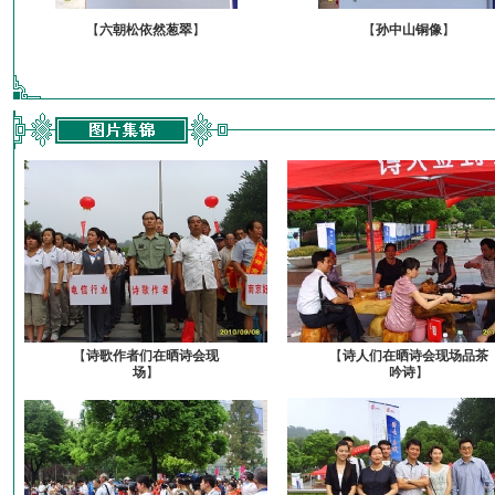
【
六朝松依然葱翠
】
【
孙中山铜像
】
【
诗歌作者们在晒诗会现
【
诗人们在晒诗会现场品茶
场
】
吟诗
】