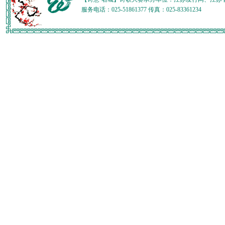
服务电话：025-51861377 传真：025-83361234