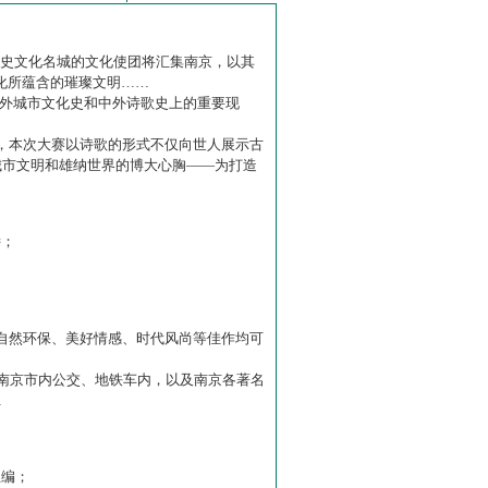
历史文化名城的文化使团将汇集南京，以其
化所蕴含的璀璨文明……
中外城市文化史和中外诗歌史上的重要现
赛】，本次大赛以诗歌的形式不仅向世人展示古
城市文明和雄纳世界的博大心胸——为打造
诗；
自然环保、美好情感、时代风尚等佳作均可
南京市内公交、地铁车内，以及南京各著名
…
主编；