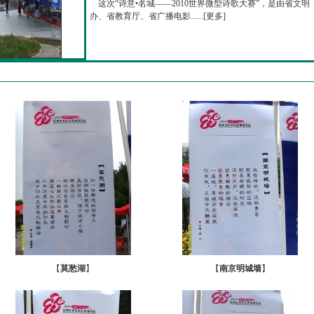
这次“诗意•名城——2010世界微型诗歌大赛”，是由省文明
办、省教育厅、省广播电影......[
更多
]
【
莫愁湖
】
【
南京明城墙
】