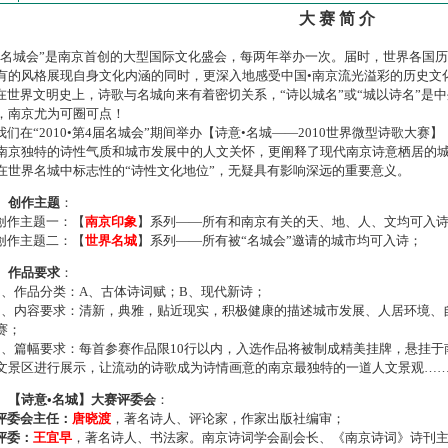
大 赛 简 介
名城会”是南京首创的大型国际文化盛会，每两年举办一次。届时，世界各国
有的风格展现自身文化内涵的同时，更深入地感受中国•南京流光溢彩的历史文
世界文明史上，诗歌与名城向来有着密切关系，“诗以城名”或“城以诗名”是
，南京尤为可圈可点！
们在“2010•第4届名城会”期间举办【诗意•名城——2010世界微型诗歌大
南京独特的诗性气质和城市发展中的人文关怀，更阐释了现代南京诗意栖居的
在世界名城中标志性的“诗性文化地位”，无疑具有影响深远的重要意义。
、创作主题
：
作主题一：【
南京印象
】系列——所有和南京有关的天、地、人、文均可入
作主题二：【
世界名城
】系列——所有被“名城会”邀请的城市均可入诗；
、作品要求
：
、作品分类：A、古体诗词赋；B、现代新诗；
、内容要求：清新，典雅，贴近现实，积极健康的描述城市发展、人居环境、
赛；
、篇幅要求：每首参赛作品限10行以内，入选作品将被制成精美挂牌，悬挂于
文景区进行展示，让流动的诗歌成为诗情画意的南京最独特的一道人文景观…
、【诗意•名城】大赛评委会
：
评委会主任：
唐晓渡
，著名诗人、评论家，作家出版社编审；
评委：
王宜早
，著名诗人、书法家。南京诗词学会副会长、《南京诗词》诗刊