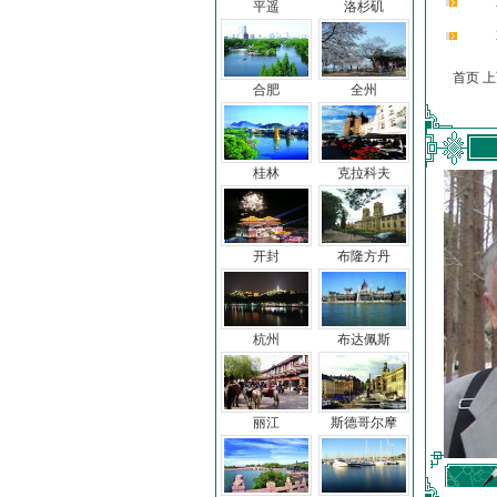
平遥
洛杉矶
首页 
合肥
全州
桂林
克拉科夫
开封
布隆方丹
杭州
布达佩斯
丽江
斯德哥尔摩
车前子
冯