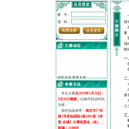
帐 号：
“
独
密 码：
在
象
我
城
她
一
创
·
诗意名城·获奖名单
创
·
【诗意·名城】地铁展示作...
二
·
诗意名城·地铁时间
1
·
地铁完美呈现【诗意·名城...
2
·
参赛作品多达5000多首
本次大赛
自2010年5月26日—
参
·
“诗意·名城”晒诗会
9月26日截稿，
以稿件到达时间
3
·
特别通知--致广大诗词爱好...
为准：
人
稿件信函请寄：
南京市广州
三
路5号君临国际2栋1803座《诗
意·名城》大赛组委会（收），
邮编：210008