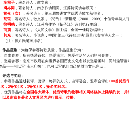
车前子
，著名诗人，散文家；
冯亦同
，著名诗人，南京作协顾问、江苏诗词协会顾问；
娜夜（女）
，著名诗人，第三届鲁迅文学优秀诗歌奖获得者；
胡弦
，著名诗人，散文家，《诗刊》“新世纪（2000—2009）十佳青年诗人
徐明德
，著名诗人，江苏省作协《扬子江》诗刊执行主编；
商震
，著名诗人，《人民文学》副主编，全国十佳诗歌编辑；
韩东
，著名诗人、小说家，中国“第三代诗歌运动”最具代表性诗人之一；
注：按姓氏笔画排名）
、作品征集
：为确保参赛诗歌质量，作品征集分为：
、自由参赛：所有热爱诗歌、热爱南京、热爱生活的人们均可参赛；
、邀请参赛：南京市政府在向世界各国历史文化名城发邀请函时，同时邀请当地
作品——可以写“南京印象”，也可以写他们自己的城市文化亮点；
、评选与奖励
：
、参赛作品通过初评、复评、终评的方式，由评委会、监审会评出
100首优秀
4名，2等奖6名，3等奖8名，提名奖80名。
、优秀作品将在
全国各大媒体、优秀诗歌刊物和相关网络媒体上陆续刊发，并
、以及南京各著名人文景区内进行展示、传播
。