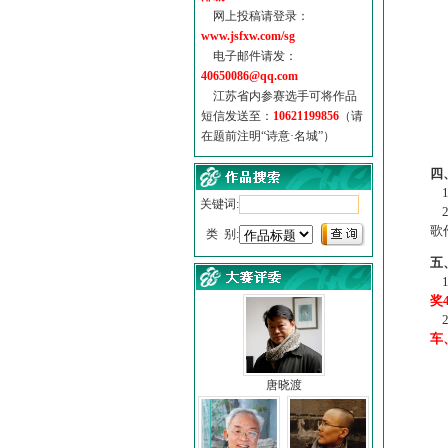
网上投稿请登录：
www.jsfxw.com/sg
电子邮件请发：
40650086@qq.com
江苏省内参赛选手可将作品
短信发送至：
10621199856
（请
在题前注明“诗意·名城”）
（
四
1
关键词:
2
歌
类 别:
五
1
奖
2
车
唐晓渡