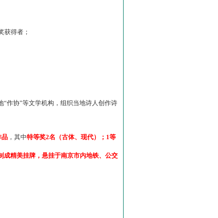
”奖获得者；
“作协”等文学机构，组织当地诗人创作诗
作品
，其中
特等奖2名（古体、现代）；1等
制成精美挂牌，悬挂于南京市内地铁、公交