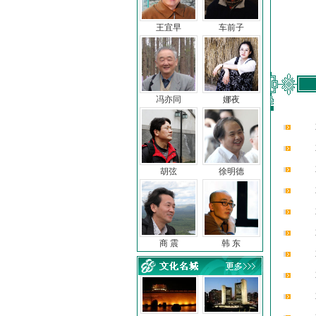
王宜早
车前子
冯亦同
娜夜
胡弦
徐明德
商 震
韩 东