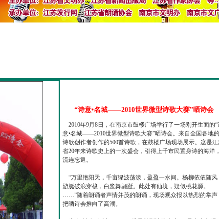
“诗意•名城——2010世界微型诗歌大赛”晒诗会
2010年9月8日，在南京市鼓楼广场举行了一场别开生面的“
意•名城——2010世界微型诗歌大赛”晒诗会。来自全国各地
诗歌创作者创作的500首诗歌，在鼓楼广场现场展示。这是江
省20年来诗歌史上的一次盛会，引得上千市民置身诗的海洋
流连忘返。
“万里艳阳天，千亩绿波荡漾，盈盈一水间。杨柳依依随风
游艇破浪穿梭，白鹭舞翩跹。此处有仙境，疑似桃花源。
……”随着朗诵者声情并茂的朗诵，现场观众报以热烈的掌声
把晒诗会推向了高潮。