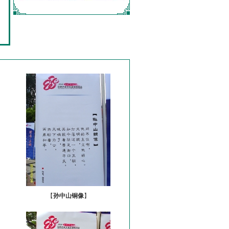
【
孙中山铜像
】