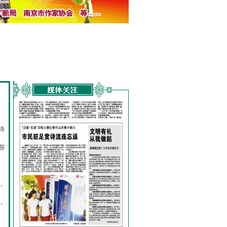
诗
的
苏
，
，
，