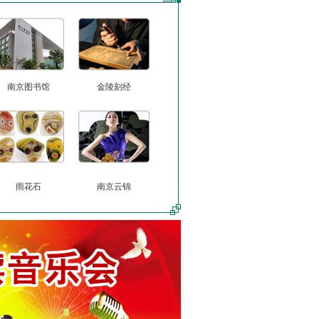
南京图书馆
金陵刻经
雨花石
南京云锦