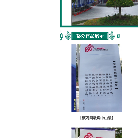
【
演习间歇谒中山陵
】