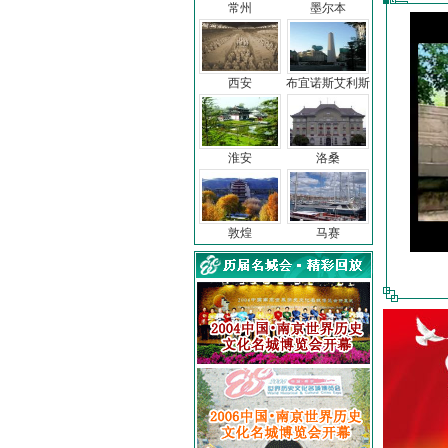
常州
墨尔本
西安
布宜诺斯艾利斯
淮安
洛桑
敦煌
马赛