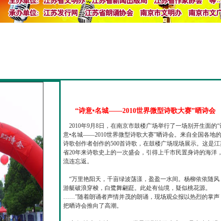
“诗意•名城——2010世界微型诗歌大赛”晒诗会
2010年9月8日，在南京市鼓楼广场举行了一场别开生面的“
意•名城——2010世界微型诗歌大赛”晒诗会。来自全国各地
诗歌创作者创作的500首诗歌，在鼓楼广场现场展示。这是江
省20年来诗歌史上的一次盛会，引得上千市民置身诗的海洋
流连忘返。
“万里艳阳天，千亩绿波荡漾，盈盈一水间。杨柳依依随风
游艇破浪穿梭，白鹭舞翩跹。此处有仙境，疑似桃花源。
……”随着朗诵者声情并茂的朗诵，现场观众报以热烈的掌声
把晒诗会推向了高潮。