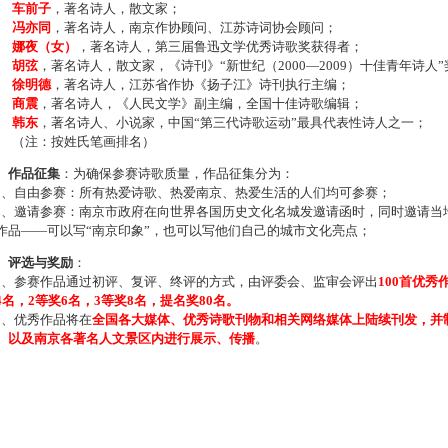
车前子
，著名诗人，散文家；
冯亦同
，著名诗人，南京作协顾问、江苏诗词协会顾问；
娜夜（女）
，著名诗人，第三届鲁迅文学优秀诗歌奖获得者；
胡弦
，著名诗人，散文家，《诗刊》“新世纪（2000—2009）十佳青年诗人
徐明德
，著名诗人，江苏省作协《扬子江》诗刊执行主编；
商震
，著名诗人，《人民文学》副主编，全国十佳诗歌编辑；
韩东
，著名诗人、小说家，中国“第三代诗歌运动”最具代表性诗人之一；
注：按姓氏笔画排名）
、作品征集
：为确保参赛诗歌质量，作品征集分为：
、自由参赛：所有热爱诗歌、热爱南京、热爱生活的人们均可参赛；
、邀请参赛：南京市政府在向世界各国历史文化名城发邀请函时，同时邀请当地
作品——可以写“南京印象”，也可以写他们自己的城市文化亮点；
、评选与奖励
：
、参赛作品通过初评、复评、终评的方式，由评委会、监审会评出
100首优秀
4名，2等奖6名，3等奖8名，提名奖80名。
、优秀作品将在
全国各大媒体、优秀诗歌刊物和相关网络媒体上陆续刊发，并
、以及南京各著名人文景区内进行展示、传播
。