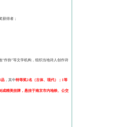
”奖获得者；
“作协”等文学机构，组织当地诗人创作诗
作品
，其中
特等奖2名（古体、现代）；1等
制成精美挂牌，悬挂于南京市内地铁、公交