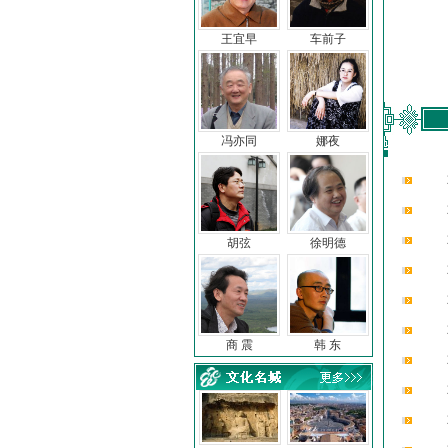
王宜早
车前子
冯亦同
娜夜
胡弦
徐明德
商 震
韩 东