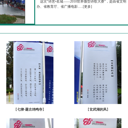
这次“诗意•名城——2010世界微型诗歌大赛”，是由省文明
办、省教育厅、省广播电影......[
更多
]
【
七律·题古鸡鸣寺
】
【
玄武湖的风
】