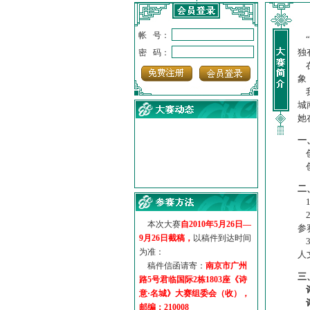
帐 号：
“
独
密 码：
在
象
我
城
她
一
创
创
·
诗意名城·获奖名单
·
【诗意·名城】地铁展示作...
二
·
诗意名城·地铁时间
1
·
地铁完美呈现【诗意·名城...
2
本次大赛
自2010年5月26日—
参
·
参赛作品多达5000多首
9月26日截稿，
以稿件到达时间
3
·
“诗意·名城”晒诗会
为准：
人
·
特别通知--致广大诗词爱好...
稿件信函请寄：
南京市广州
三
路5号君临国际2栋1803座《诗
意·名城》大赛组委会（收），
邮编：210008