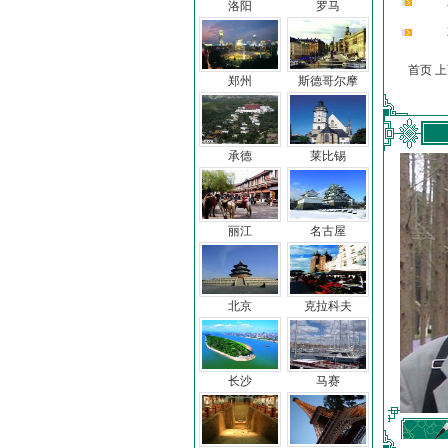
洛阳
罗马
首页 
郑州
斯德哥尔摩
承德
莱比锡
丽江
名古屋
北京
克拉科夫
长沙
马赛
车前子