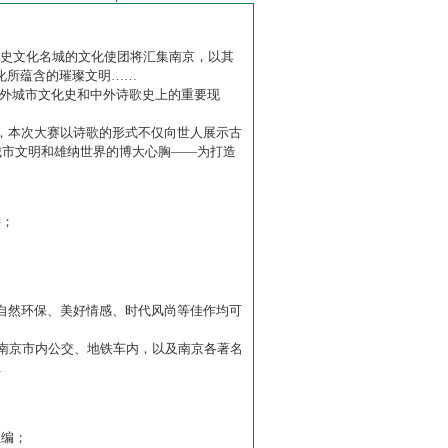
历史文化名城的文化使团将汇集南京，以其
化所蕴含的璀璨文明……
中外城市文化史和中外诗歌史上的重要现
赛】，本次大赛以诗歌的形式不仅向世人展示古
城市文明和雄纳世界的博大心胸——为打造
诗；
自然环保、美好情感、时代风尚等佳作均可
南京市内公交、地铁车内，以及南京各著名
…
主编；