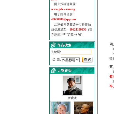
网上投稿请登录：
www.jsfxw.com/sg
电子邮件请发：
40650086@qq.com
江苏省内参赛选手可将作品
短信发送至：
10621199856
（请
在题前注明“诗意·名城”）
（
四
1
关键词:
2
歌
类 别:
五
1
奖
2
车
唐晓渡