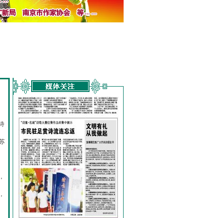
诗
的
苏
，
，
，