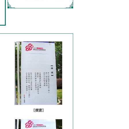
【
摆渡
】