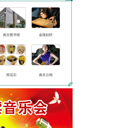
南京图书馆
金陵刻经
雨花石
南京云锦