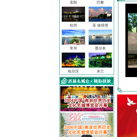
安阳
巴黎
杭州
圣·彼得堡
常州
墨尔本
哈尔滨
米兰