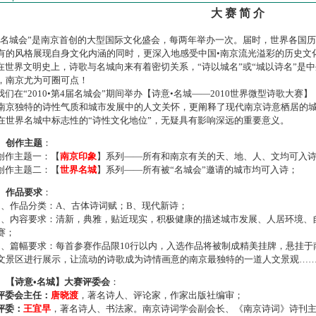
大 赛 简 介
名城会”是南京首创的大型国际文化盛会，每两年举办一次。届时，世界各国
有的风格展现自身文化内涵的同时，更深入地感受中国•南京流光溢彩的历史文
世界文明史上，诗歌与名城向来有着密切关系，“诗以城名”或“城以诗名”是
，南京尤为可圈可点！
们在“2010•第4届名城会”期间举办【诗意•名城——2010世界微型诗歌大
南京独特的诗性气质和城市发展中的人文关怀，更阐释了现代南京诗意栖居的
在世界名城中标志性的“诗性文化地位”，无疑具有影响深远的重要意义。
、创作主题
：
作主题一：【
南京印象
】系列——所有和南京有关的天、地、人、文均可入
作主题二：【
世界名城
】系列——所有被“名城会”邀请的城市均可入诗；
、作品要求
：
、作品分类：A、古体诗词赋；B、现代新诗；
、内容要求：清新，典雅，贴近现实，积极健康的描述城市发展、人居环境、
赛；
、篇幅要求：每首参赛作品限10行以内，入选作品将被制成精美挂牌，悬挂于
文景区进行展示，让流动的诗歌成为诗情画意的南京最独特的一道人文景观…
、【诗意•名城】大赛评委会
：
评委会主任：
唐晓渡
，著名诗人、评论家，作家出版社编审；
评委：
王宜早
，著名诗人、书法家。南京诗词学会副会长、《南京诗词》诗刊