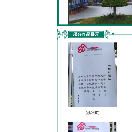
【
桃叶渡
】