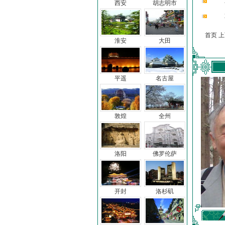
西安
胡志明市
首页 
淮安
大田
平遥
名古屋
敦煌
全州
洛阳
佛罗伦萨
开封
洛杉矶
车前子
冯亦同