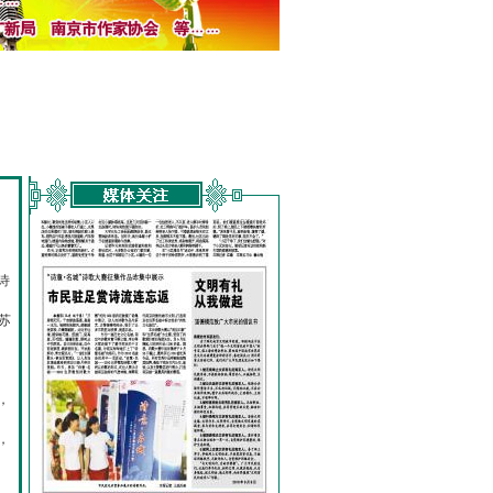
诗
的
苏
，
，
，