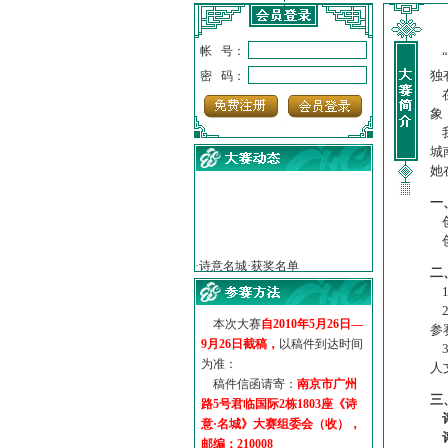
帐 号：
“
独
密 码：
在
象
我
城
她
一
创
·
诗意名城·获奖名单
创
·
【诗意·名城】地铁展示作...
·
诗意名城·地铁时间
二
1
·
地铁完美呈现【诗意·名城...
2
·
参赛作品多达5000多首
本次大赛
自2010年5月26日—
参
·
“诗意·名城”晒诗会
9月26日截稿，
以稿件到达时间
3
·
特别通知--致广大诗词爱好...
为准：
人
稿件信函请寄：
南京市广州
三
路5号君临国际2栋1803座《诗
意·名城》大赛组委会（收），
邮编：210008