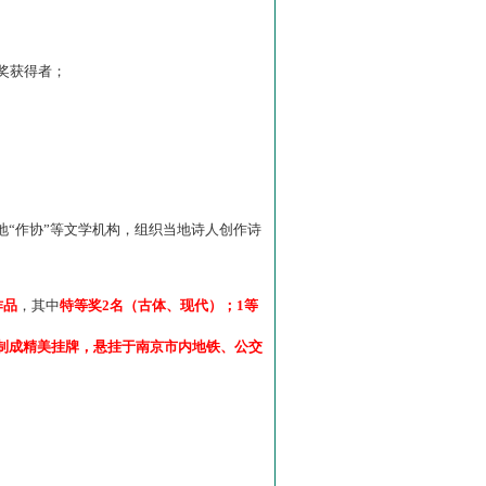
”奖获得者；
“作协”等文学机构，组织当地诗人创作诗
作品
，其中
特等奖2名（古体、现代）；1等
制成精美挂牌，悬挂于南京市内地铁、公交