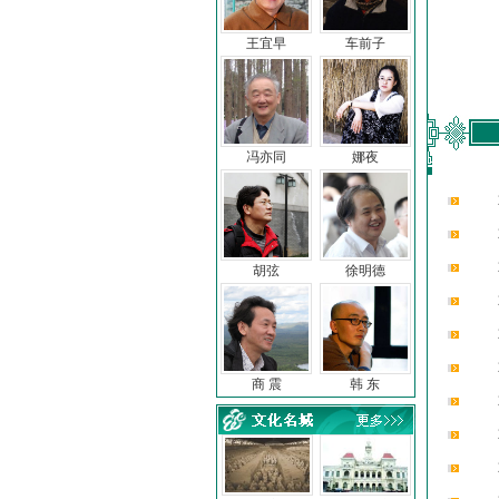
王宜早
车前子
冯亦同
娜夜
胡弦
徐明德
商 震
韩 东