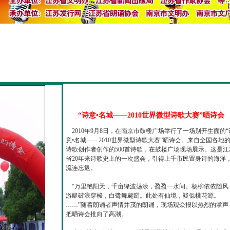
“诗意•名城——2010世界微型诗歌大赛”晒诗会
2010年9月8日，在南京市鼓楼广场举行了一场别开生面的“
意•名城——2010世界微型诗歌大赛”晒诗会。来自全国各地
诗歌创作者创作的500首诗歌，在鼓楼广场现场展示。这是江
省20年来诗歌史上的一次盛会，引得上千市民置身诗的海洋
流连忘返。
“万里艳阳天，千亩绿波荡漾，盈盈一水间。杨柳依依随风
游艇破浪穿梭，白鹭舞翩跹。此处有仙境，疑似桃花源。
……”随着朗诵者声情并茂的朗诵，现场观众报以热烈的掌声
把晒诗会推向了高潮。