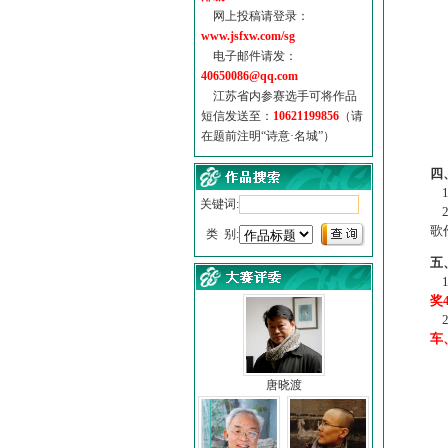
网上投稿请登录：
www.jsfxw.com/sg
电子邮件请发：
40650086@qq.com
江苏省内参赛选手可将作品
短信发送至：
10621199856
（请
在题前注明“诗意·名城”）
（
四
1
关键词:
2
歌
类 别:
五
1
奖
2
车
唐晓渡