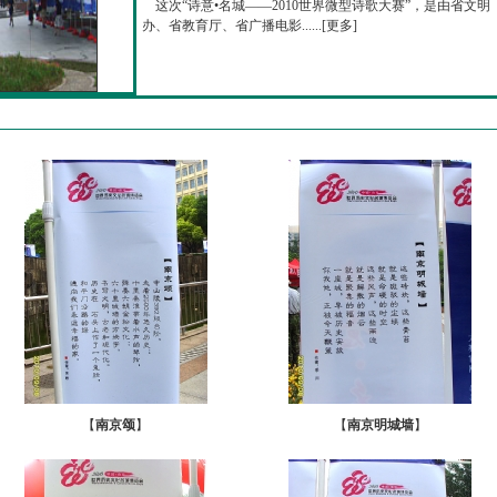
这次“诗意•名城——2010世界微型诗歌大赛”，是由省文明
办、省教育厅、省广播电影......[
更多
]
【
南京颂
】
【
南京明城墙
】