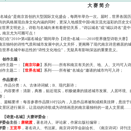
大 赛 简 介
名城会”是南京首创的大型国际文化盛会，每两年举办一次。届时，世界各国
有的风格展现自身文化内涵的同时，更深入地感受中国•南京流光溢彩的历史文
世界文明史上，诗歌与名城向来有着密切关系，“诗以城名”或“城以诗名”是
，南京尤为可圈可点！
们在“2010•第4届名城会”期间举办【诗意•名城——2010世界微型诗歌大
南京独特的诗性气质和城市发展中的人文关怀，更阐释了现代南京诗意栖居的
在世界名城中标志性的“诗性文化地位”，无疑具有影响深远的重要意义。
、创作主题
：
作主题一：【
南京印象
】系列——所有和南京有关的天、地、人、文均可入
作主题二：【
世界名城
】系列——所有被“名城会”邀请的城市均可入诗；
、作品要求
：
、作品分类：A、古体诗词赋；B、现代新诗；
、内容要求：清新，典雅，贴近现实，积极健康的描述城市发展、人居环境、
赛；
、篇幅要求：每首参赛作品限10行以内，入选作品将被制成精美挂牌，悬挂于
文景区进行展示，让流动的诗歌成为诗情画意的南京最独特的一道人文景观…
、【诗意•名城】大赛评委会
：
评委会主任：
唐晓渡
，著名诗人、评论家，作家出版社编审；
评委：
王宜早
，著名诗人、书法家。南京诗词学会副会长、《南京诗词》诗刊