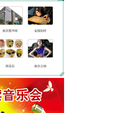
南京图书馆
金陵刻经
雨花石
南京云锦