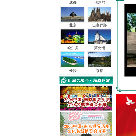
成都
伯尔尼
北京
巴塞罗那
哈尔滨
莱比锡
长沙
京都