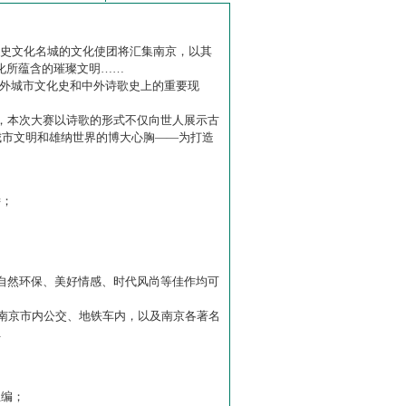
历史文化名城的文化使团将汇集南京，以其
化所蕴含的璀璨文明……
中外城市文化史和中外诗歌史上的重要现
赛】，本次大赛以诗歌的形式不仅向世人展示古
城市文明和雄纳世界的博大心胸——为打造
诗；
自然环保、美好情感、时代风尚等佳作均可
南京市内公交、地铁车内，以及南京各著名
…
主编；