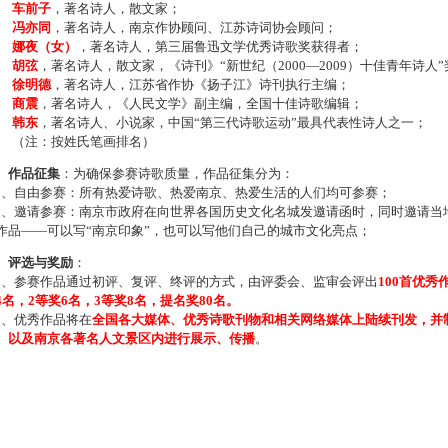
车前子
，著名诗人，散文家；
冯亦同
，著名诗人，南京作协顾问、江苏诗词协会顾问；
娜夜（女）
，著名诗人，第三届鲁迅文学优秀诗歌奖获得者；
胡弦
，著名诗人，散文家，《诗刊》“新世纪（2000—2009）十佳青年诗人
徐明德
，著名诗人，江苏省作协《扬子江》诗刊执行主编；
商震
，著名诗人，《人民文学》副主编，全国十佳诗歌编辑；
韩东
，著名诗人、小说家，中国“第三代诗歌运动”最具代表性诗人之一；
注：按姓氏笔画排名）
、作品征集
：为确保参赛诗歌质量，作品征集分为：
、自由参赛：所有热爱诗歌、热爱南京、热爱生活的人们均可参赛；
、邀请参赛：南京市政府在向世界各国历史文化名城发邀请函时，同时邀请当地
作品——可以写“南京印象”，也可以写他们自己的城市文化亮点；
、评选与奖励
：
、参赛作品通过初评、复评、终评的方式，由评委会、监审会评出
100首优秀
4名，2等奖6名，3等奖8名，提名奖80名。
、优秀作品将在
全国各大媒体、优秀诗歌刊物和相关网络媒体上陆续刊发，并
、以及南京各著名人文景区内进行展示、传播
。