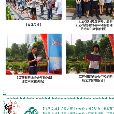
【
江苏发行网总裁邹小晏和
【
媒体关注
】
江苏省朗诵协会年轻的朗诵
艺术家们亲切合影
】
【
江苏省朗诵协会年轻的朗
【
江苏省朗诵协会年轻的朗
诵艺术家在朗诵
】
诵艺术家在朗诵
】
【诗意·名城】诗歌大赛主办单位：省文明办、省教育
【诗意·名城】诗歌大赛承办单位：江苏发行网、江苏