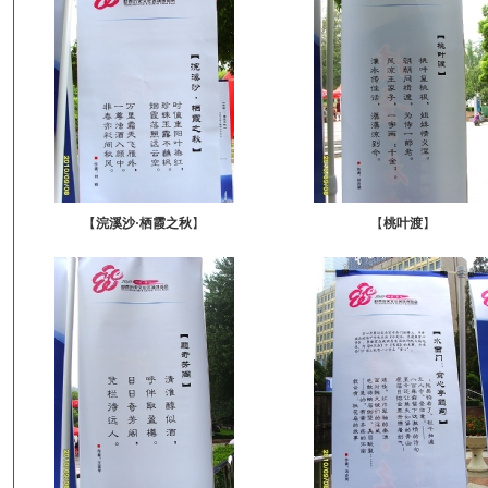
【
浣溪沙·栖霞之秋
】
【
桃叶渡
】