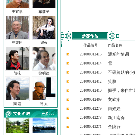
王宜早
车前子
冯亦同
娜夜
作品编号
作品名称
201000012415
泥塑的情调
201000012414
雪
201000012413
不采蘑菇的小
胡弦
徐明德
201000012412
笑脸
201000012410
握手，来自世
201000012409
玄武湖
商 震
韩 东
201000012279
雨娃娃
201000012278
新江南春
201000012271
金陵行