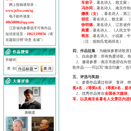
车前子
，著名诗人，散文家；
网上投稿请登录：
冯亦同
，著名诗人，南京作协
www.jsfxw.com/sg
娜夜（女）
，著名诗人，第三
电子邮件请发：
胡弦
，著名诗人，散文家，《诗
40650086@qq.com
徐明德
，著名诗人，江苏省作
江苏省内参赛选手可将作品
商震
，著名诗人，《人民文学
短信发送至：
10621199856
（请
韩东
，著名诗人、小说家，中
在题前注明“诗意·名城”）
（注：按姓氏笔画排名）
四、作品征集
：为确保参赛诗歌质
1、自由参赛：所有热爱诗歌、热
关键词:
2、邀请参赛：南京市政府在向世
歌作品——可以写“南京印象”，
类 别:
五、评选与奖励
：
1、参赛作品通过初评、复评、终
奖4名，2等奖6名，3等奖8名，提
2、优秀作品将在
全国各大媒体
车、以及南京各著名人文景区内进
唐晓渡