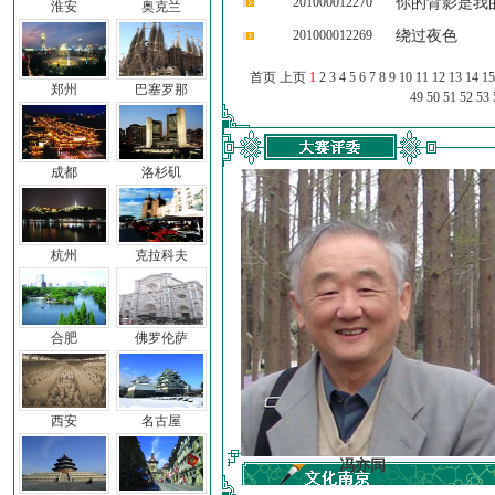
201000012270
你的背影是我
淮安
奥克兰
201000012269
绕过夜色
首页 上页
1
2
3
4
5
6
7
8
9
10
11
12
13
14
15
郑州
巴塞罗那
49
50
51
52
53
成都
洛杉矶
杭州
克拉科夫
合肥
佛罗伦萨
西安
名古屋
车前子
冯亦同