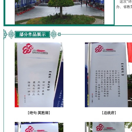
这次“诗
办、省教育厅
【
绝句·莫愁湖
】
【
总统府
】