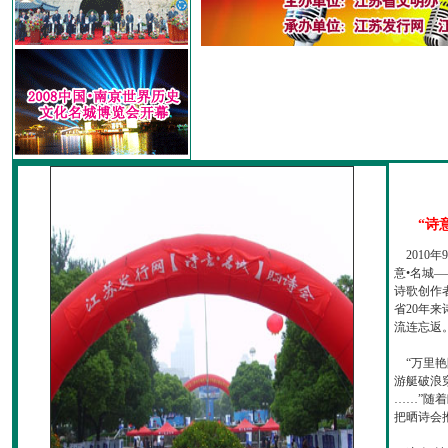
“诗
2010
意•名城—
诗歌创作
省20年
流连忘返
“万里艳
游艇破浪
……”随
把晒诗会