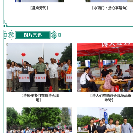
【
题奇芳阁
】
【
水西门：赏心亭题句
】
【
诗歌作者们在晒诗会现
【
诗人们在晒诗会现场品茶
场
】
吟诗
】