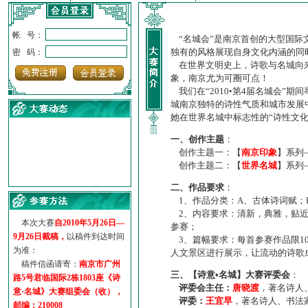
帐 号：
“名城会”是南京首创的大型国际
独有的风格展现自身文化内涵的同
密 码：
在世界文明史上，诗歌与名城向来
象，南京尤为可圈可点！
我们在“2010•第4届名城会”
城南京独特的诗性气质和城市发展
她在世界名城中标志性的“诗性文
一、创作主题
：
创作主题一：【
南京印象
】系列
创作主题二：【
世界名城
】系列
·
诗意名城·获奖名单
二、作品要求
：
·
【诗意·名城】地铁展示作...
1、作品分类：A、古体诗词赋；
·
诗意名城·地铁时间
2、内容要求：清新，典雅，贴近
·
地铁完美呈现【诗意·名城...
本次大赛
自2010年5月26日—
参赛；
9月26日截稿，
以稿件到达时间
·
参赛作品多达5000多首
3、篇幅要求：每首参赛作品限1
为准：
·
“诗意·名城”晒诗会
人文景区进行展示，让流动的诗歌
稿件信函请寄：
南京市广州
·
特别通知--致广大诗词爱好...
三、【诗意•名城】大赛评委会
：
路5号君临国际2栋1803座《诗
评委会主任：
唐晓渡
，著名诗人
意·名城》大赛组委会（收），
评委：
王宜早
，著名诗人、书法
邮编：210008