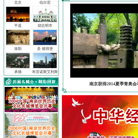
北京
伯尔尼
平遥
胡志明市
洛阳
圣·彼得堡
承德
布宜诺斯艾利斯
南京获得2014夏季青奥