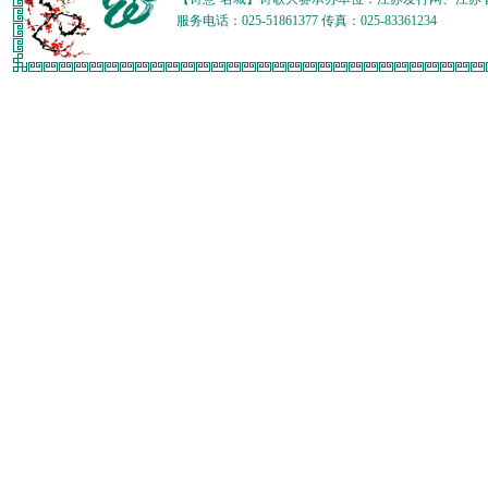
服务电话：025-51861377 传真：025-83361234