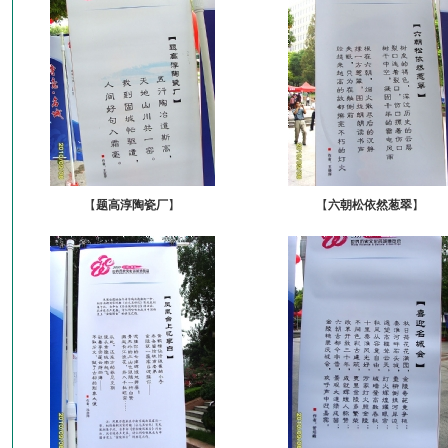
【
题高淳陶瓷厂
】
【
六朝松依然葱翠
】