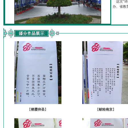
这次“诗
办、省教育厅
【
栖霞仰圣
】
【
献给南京
】