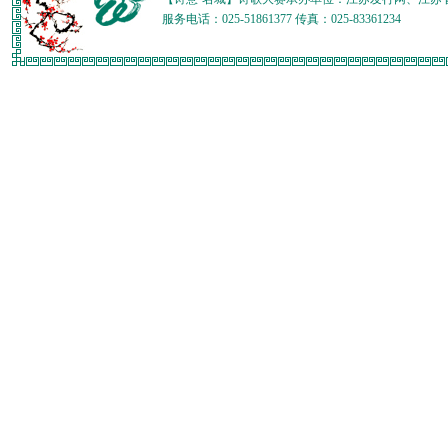
服务电话：025-51861377 传真：025-83361234