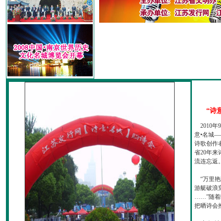
“诗
2010
意•名城—
诗歌创作
省20年
流连忘返
“万里艳
游艇破浪
……”随
把晒诗会