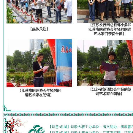
【
江苏发行网总裁邹小晏和
【
媒体关注
】
江苏省朗诵协会年轻的朗诵
艺术家们亲切合影
】
【
江苏省朗诵协会年轻的朗
【
江苏省朗诵协会年轻的朗
诵艺术家在朗诵
】
诵艺术家在朗诵
】
【诗意·名城】诗歌大赛主办单位：省文明办、省教育
【诗意·名城】诗歌大赛承办单位：江苏发行网、江苏