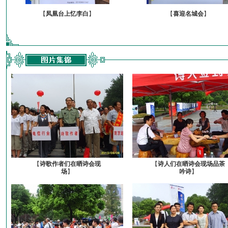
【
凤凰台上忆李白
】
【
喜迎名城会
】
【
诗歌作者们在晒诗会现
【
诗人们在晒诗会现场品茶
场
】
吟诗
】