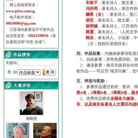
车前子
，著名诗人，散文家；
网上投稿请登录：
冯亦同
，著名诗人，南京作协
www.jsfxw.com/sg
娜夜（女）
，著名诗人，第三
电子邮件请发：
胡弦
，著名诗人，散文家，《诗
40650086@qq.com
徐明德
，著名诗人，江苏省作
江苏省内参赛选手可将作品
商震
，著名诗人，《人民文学
短信发送至：
10621199856
（请
韩东
，著名诗人、小说家，中
在题前注明“诗意·名城”）
（注：按姓氏笔画排名）
四、作品征集
：为确保参赛诗歌质
1、自由参赛：所有热爱诗歌、热
关键词:
2、邀请参赛：南京市政府在向世
歌作品——可以写“南京印象”，
类 别:
五、评选与奖励
：
1、参赛作品通过初评、复评、终
奖4名，2等奖6名，3等奖8名，提
2、优秀作品将在
全国各大媒体
车、以及南京各著名人文景区内进
唐晓渡