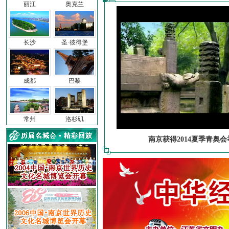
丽江
奥克兰
长沙
圣·彼得堡
成都
巴黎
常州
洛杉矶
南京获得2014夏季青奥