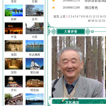
201000012270
你的背影是我
淮安
京都
201000012269
绕过夜色
首页 上页
1
2
3
4
5
6
7
8
9
10
11
12
13
14
15
桂林
全州
49
50
51
52
53
平遥
大田
洛阳
布达佩斯
安阳
莱比锡
开封
维也纳
前子
冯亦同