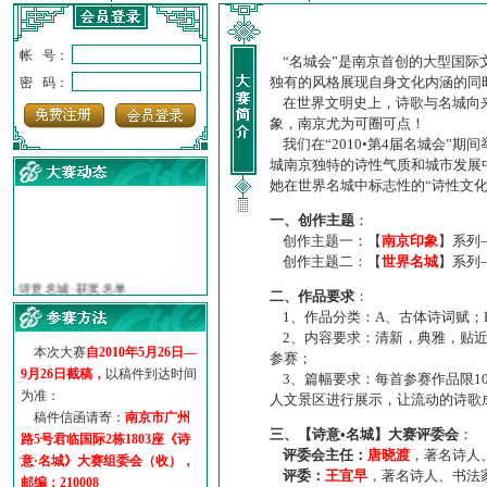
帐 号：
“名城会”是南京首创的大型国际
独有的风格展现自身文化内涵的同
密 码：
在世界文明史上，诗歌与名城向来
象，南京尤为可圈可点！
我们在“2010•第4届名城会”
城南京独特的诗性气质和城市发展
她在世界名城中标志性的“诗性文
一、创作主题
：
创作主题一：【
南京印象
】系列
创作主题二：【
世界名城
】系列
·
诗意名城·获奖名单
·
【诗意·名城】地铁展示作...
二、作品要求
：
·
诗意名城·地铁时间
1、作品分类：A、古体诗词赋；
·
地铁完美呈现【诗意·名城...
2、内容要求：清新，典雅，贴近
本次大赛
自2010年5月26日—
·
参赛作品多达5000多首
参赛；
9月26日截稿，
以稿件到达时间
·
“诗意·名城”晒诗会
3、篇幅要求：每首参赛作品限1
为准：
人文景区进行展示，让流动的诗歌
·
特别通知--致广大诗词爱好...
稿件信函请寄：
南京市广州
三、【诗意•名城】大赛评委会
：
路5号君临国际2栋1803座《诗
评委会主任：
唐晓渡
，著名诗人
意·名城》大赛组委会（收），
评委：
王宜早
，著名诗人、书法
邮编：210008