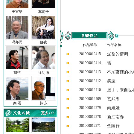
王宜早
车前子
冯亦同
娜夜
作品编号
作品名称
201000012415
泥塑的情调
201000012414
雪
201000012413
不采蘑菇的小
胡弦
徐明德
201000012412
笑脸
201000012410
握手，来自世
201000012409
玄武湖
商 震
韩 东
201000012279
雨娃娃
201000012278
新江南春
201000012271
金陵行