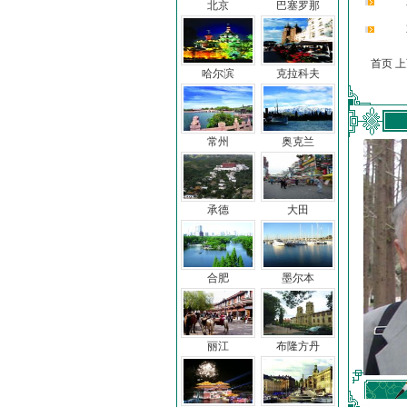
北京
巴塞罗那
首页 
哈尔滨
克拉科夫
常州
奥克兰
承德
大田
合肥
墨尔本
丽江
布隆方丹
车前子
冯