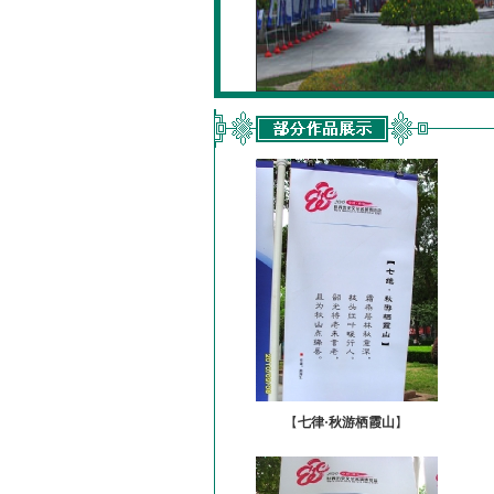
【
七律·秋游栖霞山
】