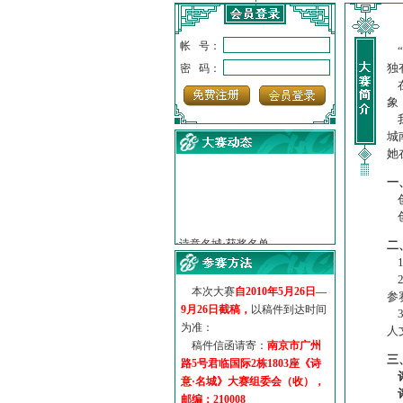
帐 号：
“
独
密 码：
在
象
我
城
她
一
创
·
诗意名城·获奖名单
创
·
【诗意·名城】地铁展示作...
二
·
诗意名城·地铁时间
1
·
地铁完美呈现【诗意·名城...
2
·
参赛作品多达5000多首
本次大赛
自2010年5月26日—
参
·
“诗意·名城”晒诗会
9月26日截稿，
以稿件到达时间
3
·
特别通知--致广大诗词爱好...
为准：
人
稿件信函请寄：
南京市广州
三
路5号君临国际2栋1803座《诗
意·名城》大赛组委会（收），
邮编：210008