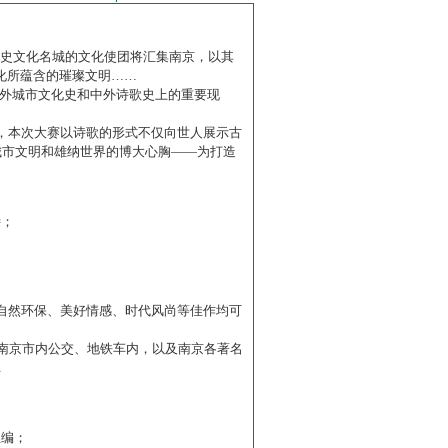
历史文化名城的文化使团将汇集南京，以其
化所蕴含的璀璨文明……
中外城市文化史和中外诗歌史上的重要现
赛】，本次大赛以诗歌的形式不仅向世人展示古
城市文明和雄纳世界的博大心胸——为打造
诗；
自然环保、美好情感、时代风尚等佳作均可
南京市内公交、地铁车内，以及南京各著名
…
主编；