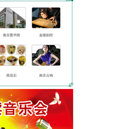
南京图书馆
金陵刻经
雨花石
南京云锦