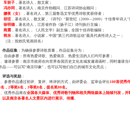
车前子
，著名诗人，散文家；
冯亦同
，著名诗人，南京作协顾问、江苏诗词协会顾问；
娜夜（女）
，著名诗人，第三届鲁迅文学优秀诗歌奖获得者；
胡弦
，著名诗人，散文家，《诗刊》“新世纪（2000—2009）十佳青年诗人
徐明德
，著名诗人，江苏省作协《扬子江》诗刊执行主编；
商震
，著名诗人，《人民文学》副主编，全国十佳诗歌编辑；
韩东
，著名诗人、小说家，中国“第三代诗歌运动”最具代表性诗人之一；
注：按姓氏笔画排名）
、作品征集
：为确保参赛诗歌质量，作品征集分为：
、自由参赛：所有热爱诗歌、热爱南京、热爱生活的人们均可参赛；
、邀请参赛：南京市政府在向世界各国历史文化名城发邀请函时，同时邀请当地
作品——可以写“南京印象”，也可以写他们自己的城市文化亮点；
、评选与奖励
：
、参赛作品通过初评、复评、终评的方式，由评委会、监审会评出
100首优秀
4名，2等奖6名，3等奖8名，提名奖80名。
、优秀作品将在
全国各大媒体、优秀诗歌刊物和相关网络媒体上陆续刊发，并
、以及南京各著名人文景区内进行展示、传播
。