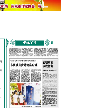
诗
的
苏
，
，
，