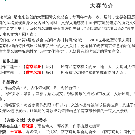
大 赛 简 介
名城会”是南京首创的大型国际文化盛会，每两年举办一次。届时，世界各国
有的风格展现自身文化内涵的同时，更深入地感受中国•南京流光溢彩的历史文
世界文明史上，诗歌与名城向来有着密切关系，“诗以城名”或“城以诗名”是
，南京尤为可圈可点！
们在“2010•第4届名城会”期间举办【诗意•名城——2010世界微型诗歌大
南京独特的诗性气质和城市发展中的人文关怀，更阐释了现代南京诗意栖居的
在世界名城中标志性的“诗性文化地位”，无疑具有影响深远的重要意义。
、创作主题
：
作主题一：【
南京印象
】系列——所有和南京有关的天、地、人、文均可入
作主题二：【
世界名城
】系列——所有被“名城会”邀请的城市均可入诗；
、作品要求
：
、作品分类：A、古体诗词赋；B、现代新诗；
、内容要求：清新，典雅，贴近现实，积极健康的描述城市发展、人居环境、
赛；
、篇幅要求：每首参赛作品限10行以内，入选作品将被制成精美挂牌，悬挂于
文景区进行展示，让流动的诗歌成为诗情画意的南京最独特的一道人文景观…
、【诗意•名城】大赛评委会
：
评委会主任：
唐晓渡
，著名诗人、评论家，作家出版社编审；
评委：
王宜早
，著名诗人、书法家。南京诗词学会副会长、《南京诗词》诗刊