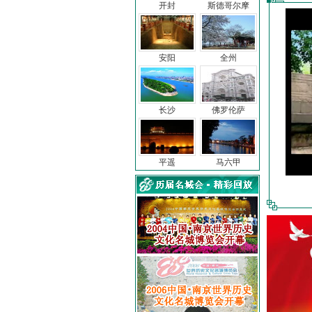
开封
斯德哥尔摩
安阳
全州
长沙
佛罗伦萨
平遥
马六甲