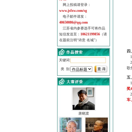
网上投稿请登录：
www.jsfxw.com/sg
电子邮件请发：
40650086@qq.com
江苏省内参赛选手可将作品
短信发送至：
10621199856
（请
在题前注明“诗意·名城”）
（
四
1
关键词:
2
歌
类 别:
五
1
奖
2
车
唐晓渡