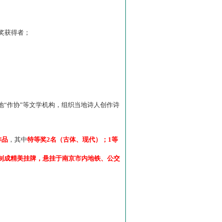
”奖获得者；
“作协”等文学机构，组织当地诗人创作诗
作品
，其中
特等奖2名（古体、现代）；1等
制成精美挂牌，悬挂于南京市内地铁、公交