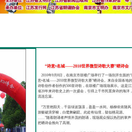
“诗意•名城——2010世界微型诗歌大赛”晒诗会
2010年9月8日，在南京市鼓楼广场举行了一场别开生面的“
意•名城——2010世界微型诗歌大赛”晒诗会。来自全国各地
诗歌创作者创作的500首诗歌，在鼓楼广场现场展示。这是江
省20年来诗歌史上的一次盛会，引得上千市民置身诗的海洋
流连忘返。
“万里艳阳天，千亩绿波荡漾，盈盈一水间。杨柳依依随风
游艇破浪穿梭，白鹭舞翩跹。此处有仙境，疑似桃花源。
……”随着朗诵者声情并茂的朗诵，现场观众报以热烈的掌声
把晒诗会推向了高潮。