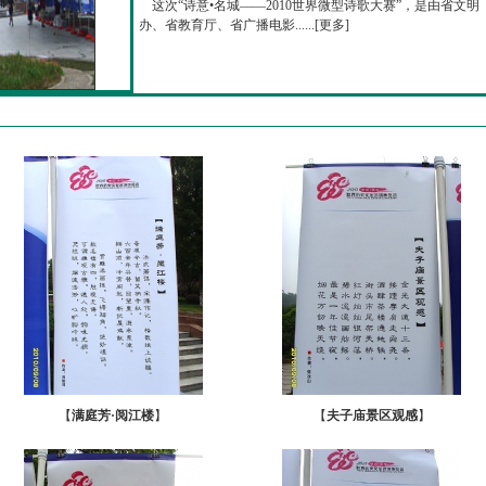
这次“诗意•名城——2010世界微型诗歌大赛”，是由省文明
办、省教育厅、省广播电影......[
更多
]
【
满庭芳·阅江楼
】
【
夫子庙景区观感
】