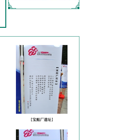
【
宝船厂遗址
】