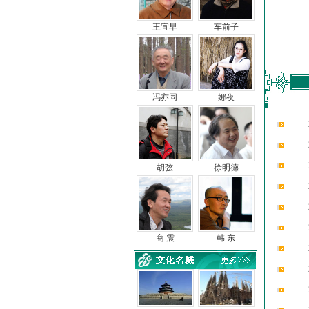
王宜早
车前子
冯亦同
娜夜
胡弦
徐明德
商 震
韩 东