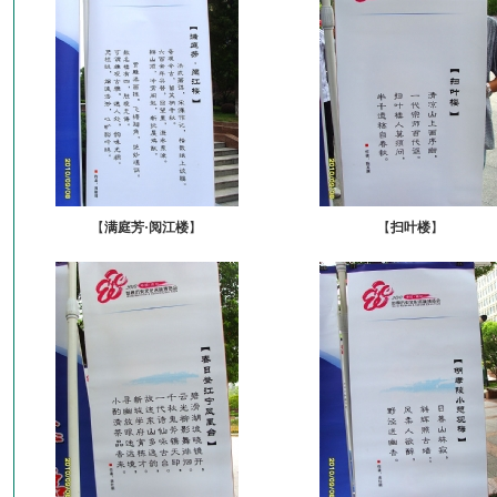
【
满庭芳·阅江楼
】
【
扫叶楼
】