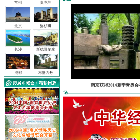
常州
奥克兰
北京
洛杉矶
长沙
斯德哥尔摩
成都
布隆方丹
南京获得2014夏季青奥