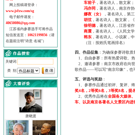
车前子
，著名诗人，散文家；
网上投稿请登录：
冯亦同
，著名诗人，南京作协
www.jsfxw.com/sg
娜夜（女）
，著名诗人，第三
电子邮件请发：
胡弦
，著名诗人，散文家，《诗
40650086@qq.com
徐明德
，著名诗人，江苏省作
江苏省内参赛选手可将作品
商震
，著名诗人，《人民文学
短信发送至：
10621199856
（请
韩东
，著名诗人、小说家，中
在题前注明“诗意·名城”）
（注：按姓氏笔画排名）
四、作品征集
：为确保参赛诗歌质
1、自由参赛：所有热爱诗歌、热
关键词:
2、邀请参赛：南京市政府在向世
歌作品——可以写“南京印象”，
类 别:
五、评选与奖励
：
1、参赛作品通过初评、复评、终
奖4名，2等奖6名，3等奖8名，提
2、优秀作品将在
全国各大媒体
车、以及南京各著名人文景区内进
唐晓渡