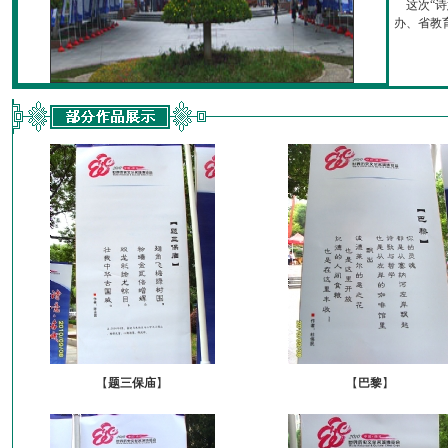
这次“诗
办、省教育厅
【
题三保庙
】
【
巴黎
】