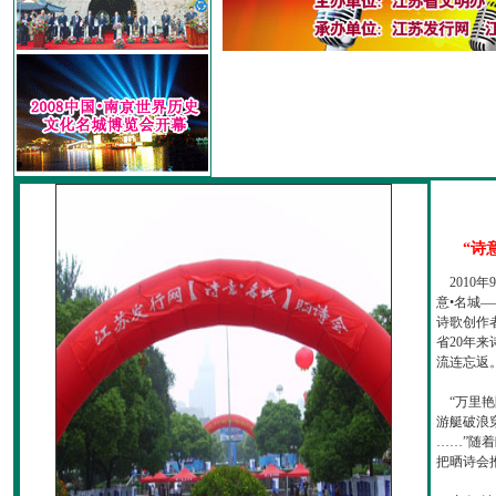
“诗
2010
意•名城—
诗歌创作
省20年
流连忘返
“万里艳
游艇破浪
……”随
把晒诗会