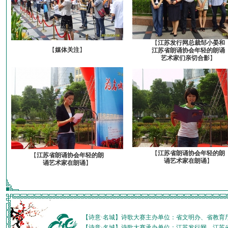
【
江苏发行网总裁邹小晏和
【
媒体关注
】
江苏省朗诵协会年轻的朗诵
艺术家们亲切合影
】
【
江苏省朗诵协会年轻的朗
【
江苏省朗诵协会年轻的朗
诵艺术家在朗诵
】
诵艺术家在朗诵
】
【诗意·名城】诗歌大赛主办单位：省文明办、省教育
【诗意·名城】诗歌大赛承办单位：江苏发行网、江苏