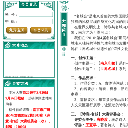
帐 号：
“名城会”是南京首创的大型国际
独有的风格展现自身文化内涵的同
密 码：
在世界文明史上，诗歌与名城向来
象，南京尤为可圈可点！
我们在“2010•第4届名城会”
城南京独特的诗性气质和城市发展
她在世界名城中标志性的“诗性文
一、创作主题
：
创作主题一：【
南京印象
】系列
创作主题二：【
世界名城
】系列
·
诗意名城·获奖名单
·
【诗意·名城】地铁展示作...
二、作品要求
：
·
诗意名城·地铁时间
1、作品分类：A、古体诗词赋；
2、内容要求：清新，典雅，贴近
·
地铁完美呈现【诗意·名城...
本次大赛
自2010年5月26日—
参赛；
·
参赛作品多达5000多首
9月26日截稿，
以稿件到达时间
3、篇幅要求：每首参赛作品限1
·
“诗意·名城”晒诗会
为准：
人文景区进行展示，让流动的诗歌
·
特别通知--致广大诗词爱好...
稿件信函请寄：
南京市广州
三、【诗意•名城】大赛评委会
：
路5号君临国际2栋1803座《诗
评委会主任：
唐晓渡
，著名诗人
意·名城》大赛组委会（收），
评委：
王宜早
，著名诗人、书法
邮编：210008