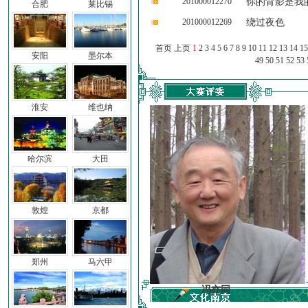
201000012270
你的背影是我
合肥
莱比锡
201000012269
绕过夜色
首页 上页
1
2
3
4
5
6
7
8
9
10
11
12
13
14
15
安阳
墨尔本
49
50
51
52
53
淮安
维也纳
哈尔滨
大田
敦煌
京都
郑州
马六甲
车前子
冯亦同