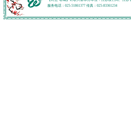
服务电话：025-51861377 传真：025-83361234