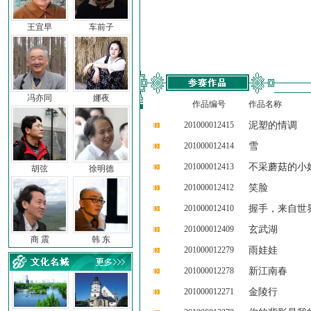
王宜早
车前子
冯亦同
娜夜
作品编号
作品名称
201000012415
泥塑的情调
201000012414
雪
201000012413
不采蘑菇的小
胡弦
徐明德
201000012412
笑脸
201000012410
握手，来自世
201000012409
玄武湖
商 震
韩 东
201000012279
雨娃娃
201000012278
新江南春
201000012271
金陵行