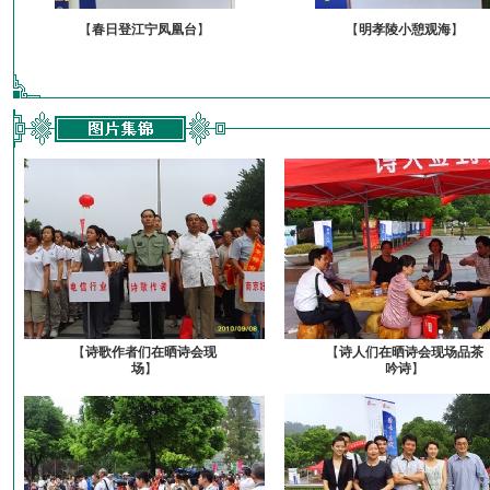
【
春日登江宁凤凰台
】
【
明孝陵小憩观海
】
【
诗歌作者们在晒诗会现
【
诗人们在晒诗会现场品茶
场
】
吟诗
】