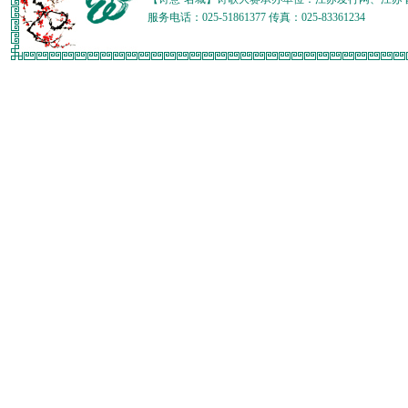
服务电话：025-51861377 传真：025-83361234