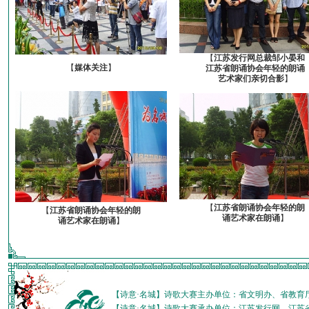
【
江苏发行网总裁邹小晏和
【
媒体关注
】
江苏省朗诵协会年轻的朗诵
艺术家们亲切合影
】
【
江苏省朗诵协会年轻的朗
【
江苏省朗诵协会年轻的朗
诵艺术家在朗诵
】
诵艺术家在朗诵
】
【诗意·名城】诗歌大赛主办单位：省文明办、省教育
【诗意·名城】诗歌大赛承办单位：江苏发行网、江苏