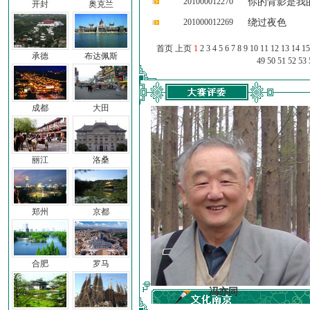
201000012270
你的背影是我
开封
奥克兰
201000012269
绕过夜色
首页 上页
1
2
3
4
5
6
7
8
9
10
11
12
13
14
15
承德
布达佩斯
49
50
51
52
53
成都
大田
丽江
洛桑
郑州
京都
合肥
罗马
车前子
冯亦同