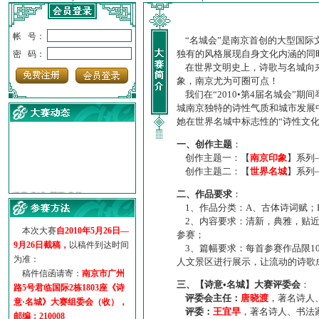
帐 号：
“名城会”是南京首创的大型国际
独有的风格展现自身文化内涵的同
密 码：
在世界文明史上，诗歌与名城向来
象，南京尤为可圈可点！
我们在“2010•第4届名城会”
城南京独特的诗性气质和城市发展
她在世界名城中标志性的“诗性文
一、创作主题
：
创作主题一：【
南京印象
】系列
创作主题二：【
世界名城
】系列
·
诗意名城·获奖名单
二、作品要求
：
·
【诗意·名城】地铁展示作...
1、作品分类：A、古体诗词赋；
·
诗意名城·地铁时间
2、内容要求：清新，典雅，贴近
·
地铁完美呈现【诗意·名城...
本次大赛
自2010年5月26日—
参赛；
·
参赛作品多达5000多首
9月26日截稿，
以稿件到达时间
3、篇幅要求：每首参赛作品限1
·
“诗意·名城”晒诗会
为准：
人文景区进行展示，让流动的诗歌
·
特别通知--致广大诗词爱好...
稿件信函请寄：
南京市广州
三、【诗意•名城】大赛评委会
：
路5号君临国际2栋1803座《诗
评委会主任：
唐晓渡
，著名诗人
意·名城》大赛组委会（收），
评委：
王宜早
，著名诗人、书法
邮编：210008