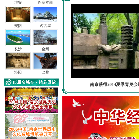
淮安
巴塞罗那
安阳
名古屋
长沙
全州
洛阳
巴黎
南京获得2014夏季青奥