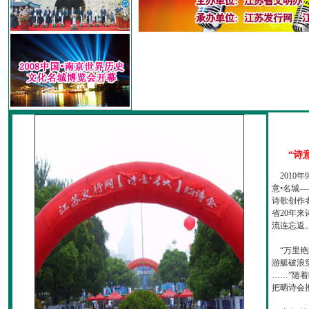
“诗
2010
意•名城—
诗歌创作
省20年
流连忘返
“万里艳
游艇破浪
……”随
把晒诗会