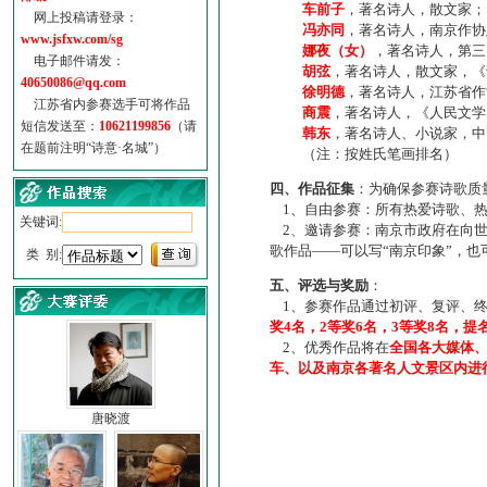
车前子
，著名诗人，散文家；
网上投稿请登录：
冯亦同
，著名诗人，南京作协
www.jsfxw.com/sg
娜夜（女）
，著名诗人，第三
电子邮件请发：
胡弦
，著名诗人，散文家，《诗
40650086@qq.com
徐明德
，著名诗人，江苏省作
江苏省内参赛选手可将作品
商震
，著名诗人，《人民文学
短信发送至：
10621199856
（请
韩东
，著名诗人、小说家，中
在题前注明“诗意·名城”）
（注：按姓氏笔画排名）
四、作品征集
：为确保参赛诗歌质
1、自由参赛：所有热爱诗歌、热
关键词:
2、邀请参赛：南京市政府在向世
歌作品——可以写“南京印象”，
类 别:
五、评选与奖励
：
1、参赛作品通过初评、复评、终
奖4名，2等奖6名，3等奖8名，提
2、优秀作品将在
全国各大媒体
车、以及南京各著名人文景区内进
唐晓渡