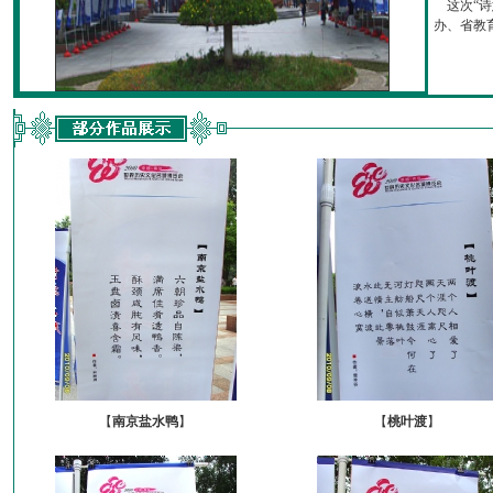
这次“诗
办、省教育厅
【
南京盐水鸭
】
【
桃叶渡
】