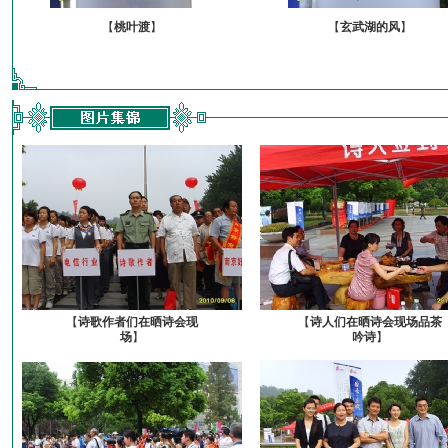
【
桃叶渡
】
【
玄武湖的风
】
【
诗歌作者们在晒诗会现
【
诗人们在晒诗会现场品茶
场
】
吟诗
】