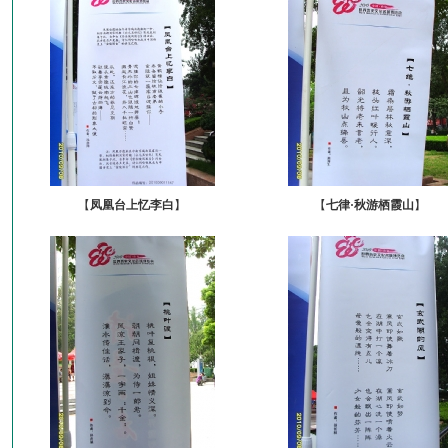
【
凤凰台上忆李白
】
【
七律·秋游栖霞山
】