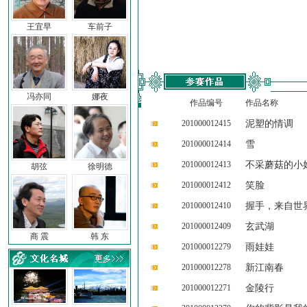
王宜早
车前子
冯亦同
娜夜
作品编号
作品名称
201000012415
泥塑的情调
201000012414
雪
201000012413
不采蘑菇的小
胡弦
徐明德
201000012412
笑脸
201000012410
握手，来自世
201000012409
玄武湖
商 震
韩 东
201000012279
雨娃娃
201000012278
新江南春
201000012271
金陵行