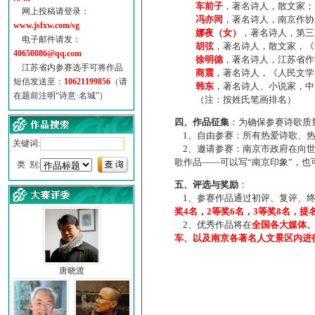
车前子
，著名诗人，散文家；
网上投稿请登录：
冯亦同
，著名诗人，南京作协
www.jsfxw.com/sg
娜夜（女）
，著名诗人，第三
电子邮件请发：
胡弦
，著名诗人，散文家，《诗
40650086@qq.com
徐明德
，著名诗人，江苏省作
江苏省内参赛选手可将作品
商震
，著名诗人，《人民文学
短信发送至：
10621199856
（请
韩东
，著名诗人、小说家，中
在题前注明“诗意·名城”）
（注：按姓氏笔画排名）
四、作品征集
：为确保参赛诗歌质
1、自由参赛：所有热爱诗歌、热
关键词:
2、邀请参赛：南京市政府在向世
歌作品——可以写“南京印象”，
类 别:
五、评选与奖励
：
1、参赛作品通过初评、复评、终
奖4名，2等奖6名，3等奖8名，提
2、优秀作品将在
全国各大媒体
车、以及南京各著名人文景区内进
唐晓渡