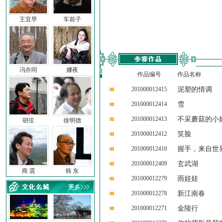
王宜早
车前子
冯亦同
娜夜
作品编号
作品名称
201000012415
泥塑的情调
201000012414
雪
201000012413
不采蘑菇的小
胡弦
徐明德
201000012412
笑脸
201000012410
握手，来自世
201000012409
玄武湖
商 震
韩 东
201000012279
雨娃娃
201000012278
新江南春
201000012271
金陵行