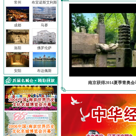
常州
布宜诺斯艾利斯
成都
马赛
洛阳
佛罗伦萨
安阳
布达佩斯
南京获得2014夏季青奥