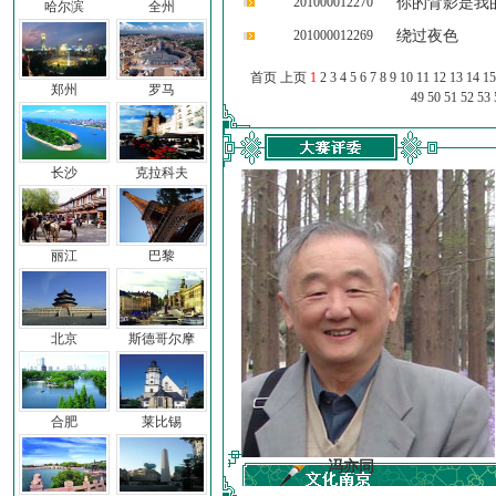
201000012270
你的背影是我
哈尔滨
全州
201000012269
绕过夜色
首页 上页
1
2
3
4
5
6
7
8
9
10
11
12
13
14
15
郑州
罗马
49
50
51
52
53
长沙
克拉科夫
丽江
巴黎
北京
斯德哥尔摩
合肥
莱比锡
车前子
冯亦同