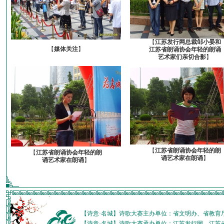
【
江苏发行网总裁邹小晏和
【
媒体关注
】
江苏省朗诵协会年轻的朗诵
艺术家们亲切合影
】
【
江苏省朗诵协会年轻的朗
【
江苏省朗诵协会年轻的朗
诵艺术家在朗诵
】
诵艺术家在朗诵
】
【诗意·名城】诗歌大赛主办单位：省文明办、省教育
【诗意·名城】诗歌大赛承办单位：江苏发行网、江苏