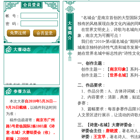
帐 号：
“名城会”是南京首创的大型国际
独有的风格展现自身文化内涵的同
密 码：
在世界文明史上，诗歌与名城向来
象，南京尤为可圈可点！
我们在“2010•第4届名城会”
城南京独特的诗性气质和城市发展
她在世界名城中标志性的“诗性文
一、创作主题
：
创作主题一：【
南京印象
】系列
创作主题二：【
世界名城
】系列
·
诗意名城·获奖名单
·
【诗意·名城】地铁展示作...
二、作品要求
：
·
诗意名城·地铁时间
1、作品分类：A、古体诗词赋；
2、内容要求：清新，典雅，贴近
·
地铁完美呈现【诗意·名城...
本次大赛
自2010年5月26日—
参赛；
·
参赛作品多达5000多首
9月26日截稿，
以稿件到达时间
3、篇幅要求：每首参赛作品限1
·
“诗意·名城”晒诗会
为准：
人文景区进行展示，让流动的诗歌
·
特别通知--致广大诗词爱好...
稿件信函请寄：
南京市广州
三、【诗意•名城】大赛评委会
：
路5号君临国际2栋1803座《诗
评委会主任：
唐晓渡
，著名诗人
意·名城》大赛组委会（收），
评委：
王宜早
，著名诗人、书法
邮编：210008