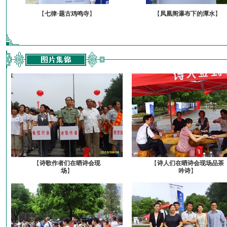
【
七律·题古鸡鸣寺
】
【
凤凰阁瀑布下的潭水
】
【
诗歌作者们在晒诗会现
【
诗人们在晒诗会现场品茶
场
】
吟诗
】