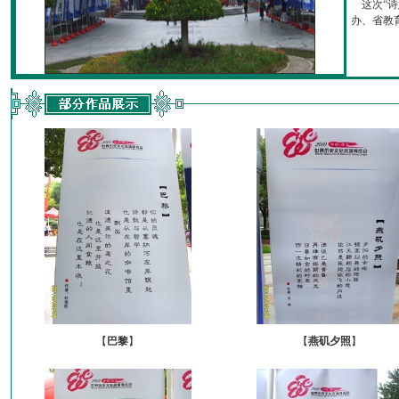
这次“诗
办、省教育厅
【
巴黎
】
【
燕矶夕照
】