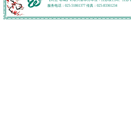
服务电话：025-51861377 传真：025-83361234