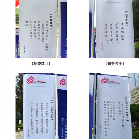
【
栖霞红叶
】
【
题奇芳阁
】