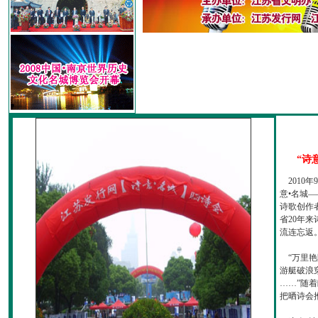
“诗
2010
意•名城—
诗歌创作
省20年
流连忘返
“万里艳
游艇破浪
……”随
把晒诗会