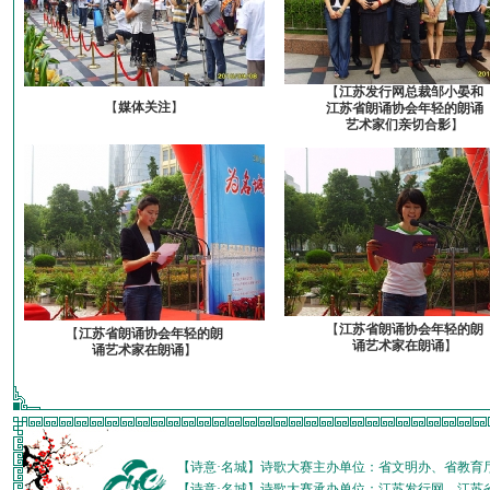
【
江苏发行网总裁邹小晏和
【
媒体关注
】
江苏省朗诵协会年轻的朗诵
艺术家们亲切合影
】
【
江苏省朗诵协会年轻的朗
【
江苏省朗诵协会年轻的朗
诵艺术家在朗诵
】
诵艺术家在朗诵
】
【诗意·名城】诗歌大赛主办单位：省文明办、省教育
【诗意·名城】诗歌大赛承办单位：江苏发行网、江苏