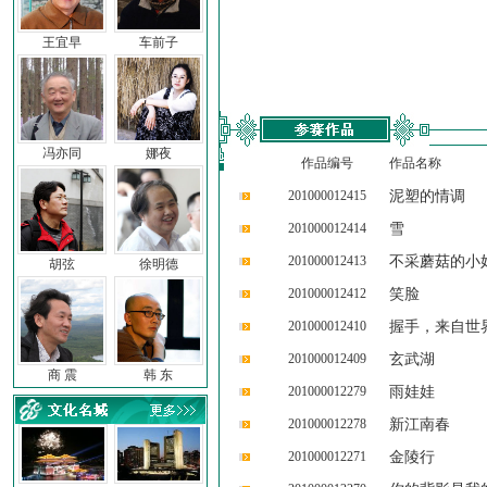
王宜早
车前子
冯亦同
娜夜
作品编号
作品名称
201000012415
泥塑的情调
201000012414
雪
201000012413
不采蘑菇的小
胡弦
徐明德
201000012412
笑脸
201000012410
握手，来自世
201000012409
玄武湖
商 震
韩 东
201000012279
雨娃娃
201000012278
新江南春
201000012271
金陵行