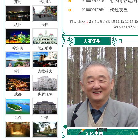
201000012270
你的背影是我
开封
洛杉矶
201000012269
绕过夜色
首页 上页
1
2
3
4
5
6
7
8
9
10
11
12
13
14
15
杭州
大田
49
50
51
52
53
哈尔滨
胡志明市
常州
克拉科夫
成都
佛罗伦萨
长沙
洛桑
车前子
冯亦同