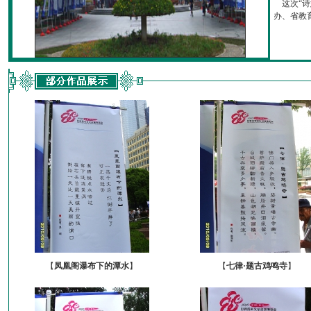
这次“诗
办、省教育厅
【
凤凰阁瀑布下的潭水
】
【
七律·题古鸡鸣寺
】