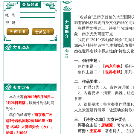
帐 号：
“名城会”是南京首创的大型国际
独有的风格展现自身文化内涵的同
密 码：
在世界文明史上，诗歌与名城向来
象，南京尤为可圈可点！
我们在“2010•第4届名城会”
城南京独特的诗性气质和城市发展
她在世界名城中标志性的“诗性文
一、创作主题
：
创作主题一：【
南京印象
】系列
创作主题二：【
世界名城
】系列
·
诗意名城·获奖名单
二、作品要求
：
·
【诗意·名城】地铁展示作...
1、作品分类：A、古体诗词赋；
·
诗意名城·地铁时间
2、内容要求：清新，典雅，贴近
·
地铁完美呈现【诗意·名城...
本次大赛
自2010年5月26日—
参赛；
·
参赛作品多达5000多首
9月26日截稿，
以稿件到达时间
3、篇幅要求：每首参赛作品限1
·
“诗意·名城”晒诗会
为准：
人文景区进行展示，让流动的诗歌
·
特别通知--致广大诗词爱好...
稿件信函请寄：
南京市广州
三、【诗意•名城】大赛评委会
：
路5号君临国际2栋1803座《诗
评委会主任：
唐晓渡
，著名诗人
意·名城》大赛组委会（收），
评委：
王宜早
，著名诗人、书法
邮编：210008