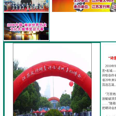
“诗
2010
意•名城—
诗歌创作
省20年
流连忘返
“万里艳
游艇破浪
……”随
把晒诗会