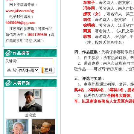
车前子
，著名诗人，散文家；
网上投稿请登录：
冯亦同
，著名诗人，南京作协
www.jsfxw.com/sg
娜夜（女）
，著名诗人，第三
电子邮件请发：
胡弦
，著名诗人，散文家，《诗
40650086@qq.com
徐明德
，著名诗人，江苏省作
江苏省内参赛选手可将作品
商震
，著名诗人，《人民文学
短信发送至：
10621199856
（请
韩东
，著名诗人、小说家，中
在题前注明“诗意·名城”）
（注：按姓氏笔画排名）
四、作品征集
：为确保参赛诗歌质
1、自由参赛：所有热爱诗歌、热
关键词:
2、邀请参赛：南京市政府在向世
歌作品——可以写“南京印象”，
类 别:
五、评选与奖励
：
1、参赛作品通过初评、复评、终
奖4名，2等奖6名，3等奖8名，提
2、优秀作品将在
全国各大媒体
车、以及南京各著名人文景区内进
唐晓渡