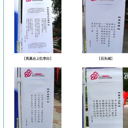
【
凤凰台上忆李白
】
【
石头城
】