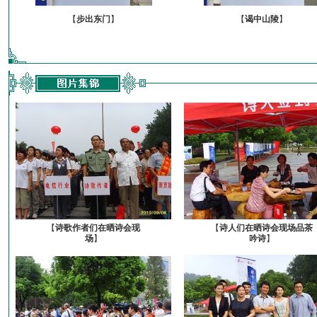
【
步出东门
】
【
谒中山陵
】
【
诗歌作者们在晒诗会现
【
诗人们在晒诗会现场品茶
场
】
吟诗
】