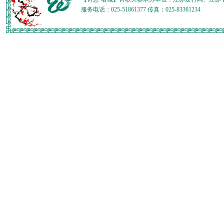
服务电话：025-51861377 传真：025-83361234