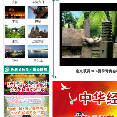
安阳
布隆方丹
平遥
巴黎
淮安
巴塞罗那
郑州
墨尔本
南京获得2014夏季青奥