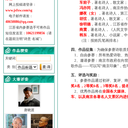
车前子
，著名诗人，散文家；
网上投稿请登录：
冯亦同
，著名诗人，南京作协
www.jsfxw.com/sg
娜夜（女）
，著名诗人，第三
电子邮件请发：
胡弦
，著名诗人，散文家，《诗
40650086@qq.com
徐明德
，著名诗人，江苏省作
江苏省内参赛选手可将作品
商震
，著名诗人，《人民文学
短信发送至：
10621199856
（请
韩东
，著名诗人、小说家，中
在题前注明“诗意·名城”）
（注：按姓氏笔画排名）
四、作品征集
：为确保参赛诗歌质
1、自由参赛：所有热爱诗歌、热
关键词:
2、邀请参赛：南京市政府在向世
歌作品——可以写“南京印象”，
类 别:
五、评选与奖励
：
1、参赛作品通过初评、复评、终
奖4名，2等奖6名，3等奖8名，提
2、优秀作品将在
全国各大媒体
车、以及南京各著名人文景区内进
唐晓渡