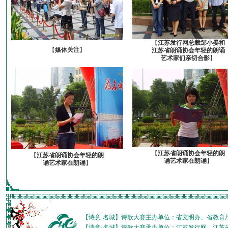
【
江苏发行网总裁邹小晏和
【
媒体关注
】
江苏省朗诵协会年轻的朗诵
艺术家们亲切合影
】
【
江苏省朗诵协会年轻的朗
【
江苏省朗诵协会年轻的朗
诵艺术家在朗诵
】
诵艺术家在朗诵
】
【诗意·名城】诗歌大赛主办单位：省文明办、省教育
【诗意·名城】诗歌大赛承办单位：江苏发行网、江苏