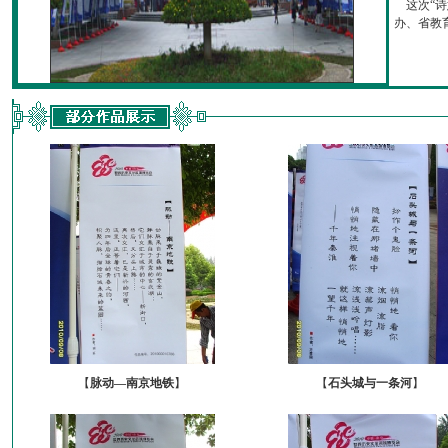
这次“诗
办、省教育厅
【
脉动—南京地铁
】
【
石头城与一条河
】