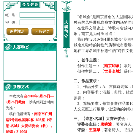
帐 号：
“名城会”是南京首创的大型国际
独有的风格展现自身文化内涵的同
密 码：
在世界文明史上，诗歌与名城向来
象，南京尤为可圈可点！
我们在“2010•第4届名城会”
城南京独特的诗性气质和城市发展
她在世界名城中标志性的“诗性文
一、创作主题
：
创作主题一：【
南京印象
】系列
创作主题二：【
世界名城
】系列
·
诗意名城·获奖名单
二、作品要求
：
·
【诗意·名城】地铁展示作...
1、作品分类：A、古体诗词赋；
·
诗意名城·地铁时间
2、内容要求：清新，典雅，贴近
·
地铁完美呈现【诗意·名城...
本次大赛
自2010年5月26日—
参赛；
·
参赛作品多达5000多首
9月26日截稿，
以稿件到达时间
3、篇幅要求：每首参赛作品限1
·
“诗意·名城”晒诗会
为准：
人文景区进行展示，让流动的诗歌
·
特别通知--致广大诗词爱好...
稿件信函请寄：
南京市广州
三、【诗意•名城】大赛评委会
：
路5号君临国际2栋1803座《诗
评委会主任：
唐晓渡
，著名诗人
意·名城》大赛组委会（收），
评委：
王宜早
，著名诗人、书法
邮编：210008