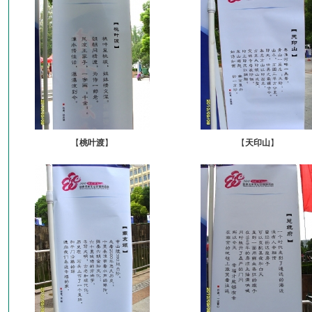
【
桃叶渡
】
【
天印山
】