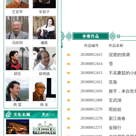
王宜早
车前子
冯亦同
娜夜
作品编号
作品名称
201000012415
泥塑的情调
201000012414
雪
201000012413
不采蘑菇的小
胡弦
徐明德
201000012412
笑脸
201000012410
握手，来自世
201000012409
玄武湖
商 震
韩 东
201000012279
雨娃娃
201000012278
新江南春
201000012271
金陵行