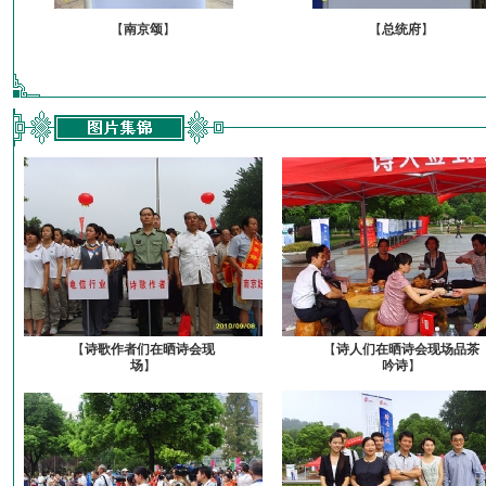
【
南京颂
】
【
总统府
】
【
诗歌作者们在晒诗会现
【
诗人们在晒诗会现场品茶
场
】
吟诗
】