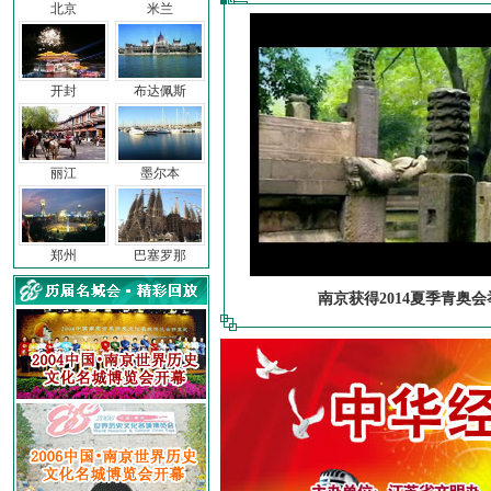
北京
米兰
开封
布达佩斯
丽江
墨尔本
郑州
巴塞罗那
南京获得2014夏季青奥