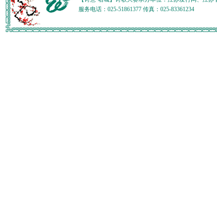
服务电话：025-51861377 传真：025-83361234