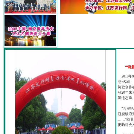
“诗
2010
意•名城—
诗歌创作
省20年
流连忘返
“万里艳
游艇破浪
……”随
把晒诗会