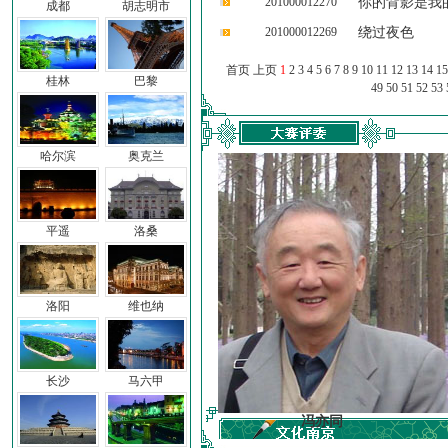
201000012270
你的背影是我
成都
胡志明市
201000012269
绕过夜色
首页 上页
1
2
3
4
5
6
7
8
9
10
11
12
13
14
15
桂林
巴黎
49
50
51
52
53
哈尔滨
奥克兰
平遥
洛桑
洛阳
维也纳
长沙
马六甲
车前子
冯亦同