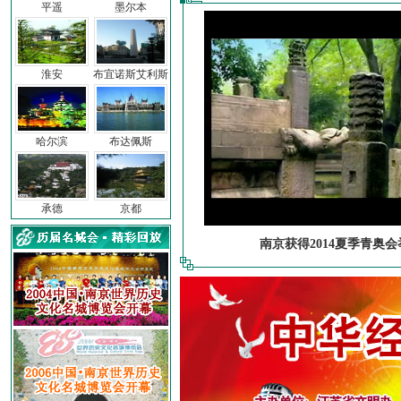
平遥
墨尔本
淮安
布宜诺斯艾利斯
哈尔滨
布达佩斯
承德
京都
南京获得2014夏季青奥