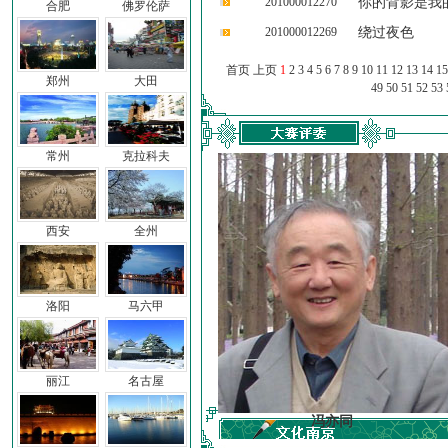
201000012270
你的背影是我
合肥
佛罗伦萨
201000012269
绕过夜色
首页 上页
1
2
3
4
5
6
7
8
9
10
11
12
13
14
15
郑州
大田
49
50
51
52
53
常州
克拉科夫
西安
全州
洛阳
马六甲
丽江
名古屋
车前子
冯亦同