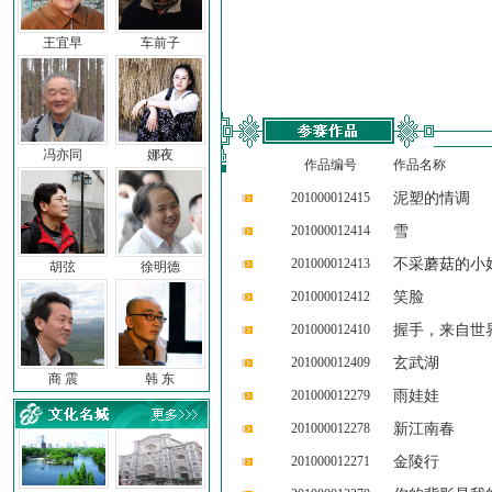
王宜早
车前子
冯亦同
娜夜
作品编号
作品名称
201000012415
泥塑的情调
201000012414
雪
201000012413
不采蘑菇的小
胡弦
徐明德
201000012412
笑脸
201000012410
握手，来自世
201000012409
玄武湖
商 震
韩 东
201000012279
雨娃娃
201000012278
新江南春
201000012271
金陵行