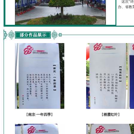
这次“诗
办、省教育厅
【
南京·一年四季
】
【
栖霞红叶
】