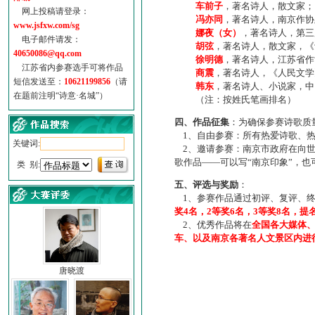
车前子
，著名诗人，散文家；
网上投稿请登录：
冯亦同
，著名诗人，南京作协
www.jsfxw.com/sg
娜夜（女）
，著名诗人，第三
电子邮件请发：
胡弦
，著名诗人，散文家，《诗
40650086@qq.com
徐明德
，著名诗人，江苏省作
江苏省内参赛选手可将作品
商震
，著名诗人，《人民文学
短信发送至：
10621199856
（请
韩东
，著名诗人、小说家，中
在题前注明“诗意·名城”）
（注：按姓氏笔画排名）
四、作品征集
：为确保参赛诗歌质
1、自由参赛：所有热爱诗歌、热
关键词:
2、邀请参赛：南京市政府在向世
歌作品——可以写“南京印象”，
类 别:
五、评选与奖励
：
1、参赛作品通过初评、复评、终
奖4名，2等奖6名，3等奖8名，提
2、优秀作品将在
全国各大媒体
车、以及南京各著名人文景区内进
唐晓渡