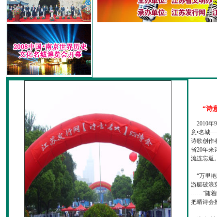
“诗
2010
意•名城—
诗歌创作
省20年
流连忘返
“万里艳
游艇破浪
……”随
把晒诗会