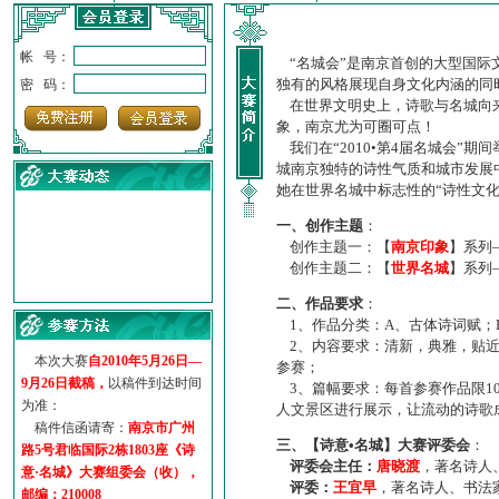
帐 号：
“名城会”是南京首创的大型国际
独有的风格展现自身文化内涵的同
密 码：
在世界文明史上，诗歌与名城向来
象，南京尤为可圈可点！
我们在“2010•第4届名城会”
城南京独特的诗性气质和城市发展
她在世界名城中标志性的“诗性文
一、创作主题
：
创作主题一：【
南京印象
】系列
创作主题二：【
世界名城
】系列
·
诗意名城·获奖名单
二、作品要求
：
·
【诗意·名城】地铁展示作...
1、作品分类：A、古体诗词赋；
·
诗意名城·地铁时间
2、内容要求：清新，典雅，贴近
·
地铁完美呈现【诗意·名城...
本次大赛
自2010年5月26日—
参赛；
·
参赛作品多达5000多首
9月26日截稿，
以稿件到达时间
3、篇幅要求：每首参赛作品限1
·
“诗意·名城”晒诗会
为准：
人文景区进行展示，让流动的诗歌
·
特别通知--致广大诗词爱好...
稿件信函请寄：
南京市广州
三、【诗意•名城】大赛评委会
：
路5号君临国际2栋1803座《诗
评委会主任：
唐晓渡
，著名诗人
意·名城》大赛组委会（收），
评委：
王宜早
，著名诗人、书法
邮编：210008