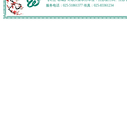
服务电话：025-51861377 传真：025-83361234