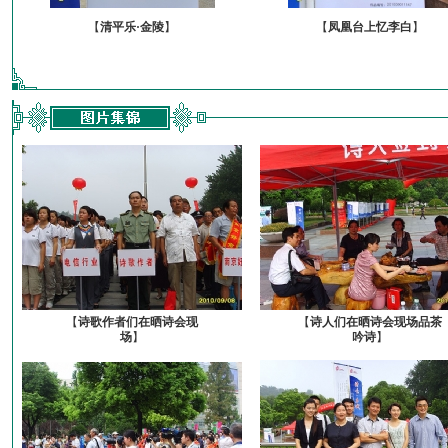
【
清平乐·金陵
】
【
凤凰台上忆李白
】
【
诗歌作者们在晒诗会现
【
诗人们在晒诗会现场品茶
场
】
吟诗
】