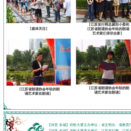
【
江苏发行网总裁邹小晏和
【
媒体关注
】
江苏省朗诵协会年轻的朗诵
艺术家们亲切合影
】
【
江苏省朗诵协会年轻的朗
【
江苏省朗诵协会年轻的朗
诵艺术家在朗诵
】
诵艺术家在朗诵
】
【诗意·名城】诗歌大赛主办单位：省文明办、省教育
【诗意·名城】诗歌大赛承办单位：江苏发行网、江苏