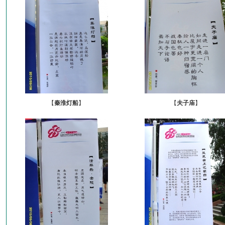
【
秦淮灯船
】
【
夫子庙
】