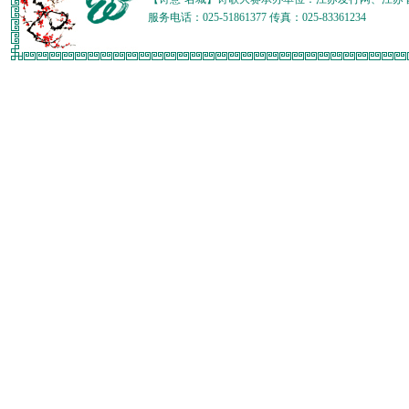
服务电话：025-51861377 传真：025-83361234