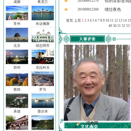
201000012270
你的背影是我
成都
奥克兰
201000012269
绕过夜色
首页 上页
1
2
3
4
5
6
7
8
9
10
11
12
13
14
15
常州
布达佩斯
49
50
51
52
53
北京
胡志明市
郑州
克拉科夫
敦煌
罗马
承德
墨尔本
车前子
冯亦同