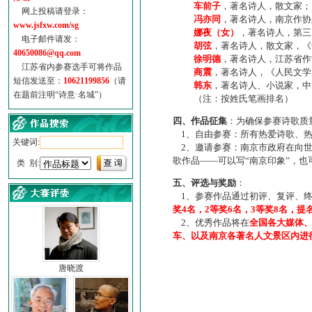
车前子
，著名诗人，散文家；
网上投稿请登录：
冯亦同
，著名诗人，南京作协
www.jsfxw.com/sg
娜夜（女）
，著名诗人，第三
电子邮件请发：
胡弦
，著名诗人，散文家，《诗
40650086@qq.com
徐明德
，著名诗人，江苏省作
江苏省内参赛选手可将作品
商震
，著名诗人，《人民文学
短信发送至：
10621199856
（请
韩东
，著名诗人、小说家，中
在题前注明“诗意·名城”）
（注：按姓氏笔画排名）
四、作品征集
：为确保参赛诗歌质
1、自由参赛：所有热爱诗歌、热
关键词:
2、邀请参赛：南京市政府在向世
歌作品——可以写“南京印象”，
类 别:
五、评选与奖励
：
1、参赛作品通过初评、复评、终
奖4名，2等奖6名，3等奖8名，提
2、优秀作品将在
全国各大媒体
车、以及南京各著名人文景区内进
唐晓渡