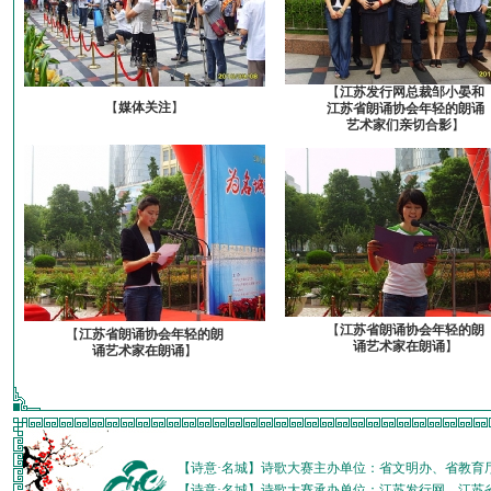
【
江苏发行网总裁邹小晏和
【
媒体关注
】
江苏省朗诵协会年轻的朗诵
艺术家们亲切合影
】
【
江苏省朗诵协会年轻的朗
【
江苏省朗诵协会年轻的朗
诵艺术家在朗诵
】
诵艺术家在朗诵
】
【诗意·名城】诗歌大赛主办单位：省文明办、省教育
【诗意·名城】诗歌大赛承办单位：江苏发行网、江苏