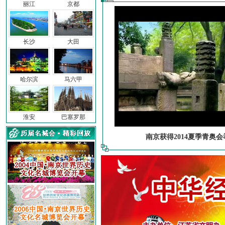
丽江
京都
长沙
大田
哈尔滨
马六甲
淮安
巴塞罗那
南京获得2014夏季青奥