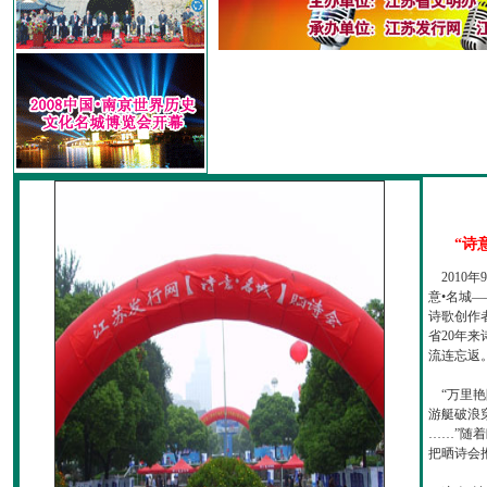
“诗
2010
意•名城—
诗歌创作
省20年
流连忘返
“万里艳
游艇破浪
……”随
把晒诗会