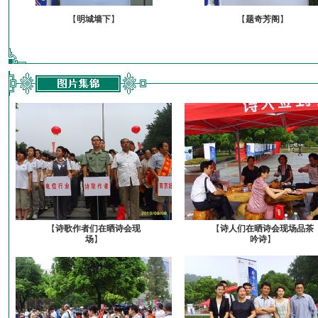
【
明城墙下
】
【
题奇芳阁
】
【
诗歌作者们在晒诗会现
【
诗人们在晒诗会现场品茶
场
】
吟诗
】