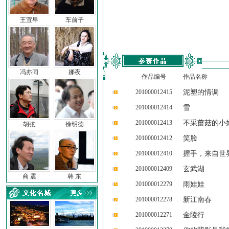
王宜早
车前子
冯亦同
娜夜
作品编号
作品名称
201000012415
泥塑的情调
201000012414
雪
201000012413
不采蘑菇的小
胡弦
徐明德
201000012412
笑脸
201000012410
握手，来自世
201000012409
玄武湖
商 震
韩 东
201000012279
雨娃娃
201000012278
新江南春
201000012271
金陵行