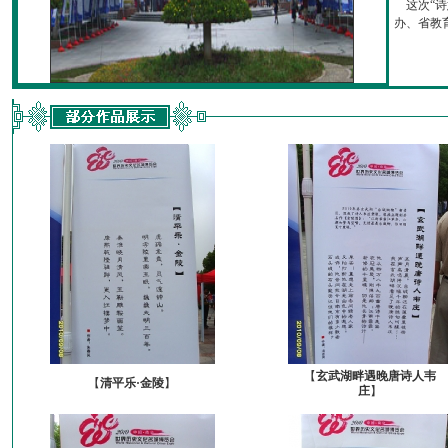
这次“诗
办、省教育厅
【
玄武湖畔遇晚唐诗人韦
【
清平乐·金陵
】
庄
】