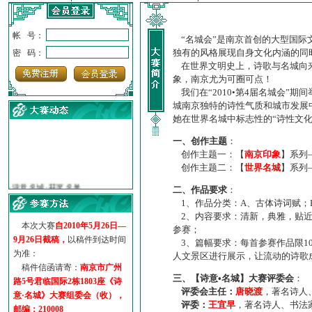
帐 号：
“名城会”是南京首创的大型国际
独有的风格展现自身文化内涵的同
密 码：
在世界文明史上，诗歌与名城向来
象，南京尤为可圈可点！
我们在“2010•第4届名城会”
城南京独特的诗性气质和城市发展
她在世界名城中标志性的“诗性文
一、创作主题
：
创作主题一：【
南京印象
】系列
创作主题二：【
世界名城
】系列
·
诗意名城·获奖名单
·
【诗意·名城】地铁展示作...
二、作品要求
：
·
诗意名城·地铁时间
1、作品分类：A、古体诗词赋；
·
地铁完美呈现【诗意·名城...
2、内容要求：清新，典雅，贴近
本次大赛
自2010年5月26日—
参赛；
·
参赛作品多达5000多首
9月26日截稿，
以稿件到达时间
3、篇幅要求：每首参赛作品限1
·
“诗意·名城”晒诗会
为准：
人文景区进行展示，让流动的诗歌
·
特别通知--致广大诗词爱好...
稿件信函请寄：
南京市广州
三、【诗意•名城】大赛评委会
：
路5号君临国际2栋1803座《诗
评委会主任：
唐晓渡
，著名诗人
意·名城》大赛组委会（收），
评委：
王宜早
，著名诗人、书法
邮编：210008