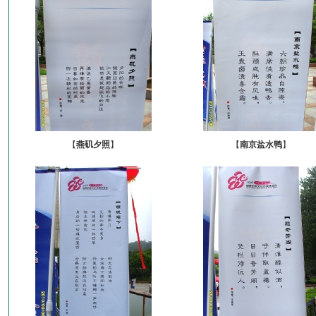
【
燕矶夕照
】
【
南京盐水鸭
】