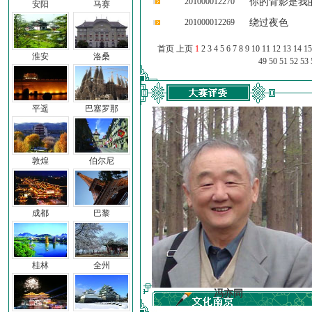
201000012270
你的背影是我
安阳
马赛
201000012269
绕过夜色
首页 上页
1
2
3
4
5
6
7
8
9
10
11
12
13
14
15
淮安
洛桑
49
50
51
52
53
平遥
巴塞罗那
敦煌
伯尔尼
成都
巴黎
桂林
全州
车前子
冯亦同