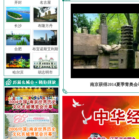
开封
名古屋
长沙
布隆方丹
合肥
布宜诺斯艾利斯
哈尔滨
胡志明市
南京获得2014夏季青奥