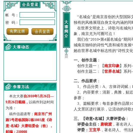
帐 号：
“名城会”是南京首创的大型国际
独有的风格展现自身文化内涵的同
密 码：
在世界文明史上，诗歌与名城向来
象，南京尤为可圈可点！
我们在“2010•第4届名城会”
城南京独特的诗性气质和城市发展
她在世界名城中标志性的“诗性文
一、创作主题
：
创作主题一：【
南京印象
】系列
创作主题二：【
世界名城
】系列
·
诗意名城·获奖名单
二、作品要求
：
·
【诗意·名城】地铁展示作...
1、作品分类：A、古体诗词赋；
·
诗意名城·地铁时间
2、内容要求：清新，典雅，贴近
·
地铁完美呈现【诗意·名城...
本次大赛
自2010年5月26日—
参赛；
·
参赛作品多达5000多首
9月26日截稿，
以稿件到达时间
3、篇幅要求：每首参赛作品限1
·
“诗意·名城”晒诗会
为准：
人文景区进行展示，让流动的诗歌
·
特别通知--致广大诗词爱好...
稿件信函请寄：
南京市广州
三、【诗意•名城】大赛评委会
：
路5号君临国际2栋1803座《诗
评委会主任：
唐晓渡
，著名诗人
意·名城》大赛组委会（收），
评委：
王宜早
，著名诗人、书法
邮编：210008