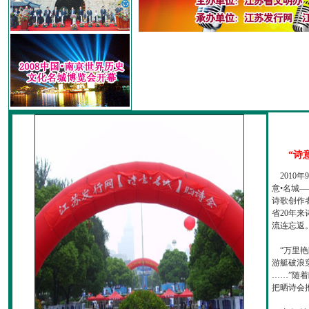
“诗
2010
意•名城—
诗歌创作
省20年
流连忘返
“万里艳
游艇破浪
……”随
把晒诗会