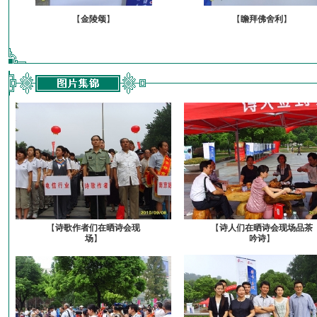
【
金陵颂
】
【
瞻拜佛舍利
】
【
诗歌作者们在晒诗会现
【
诗人们在晒诗会现场品茶
场
】
吟诗
】