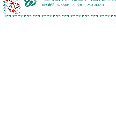
服务电话：025-51861377 传真：025-83361234