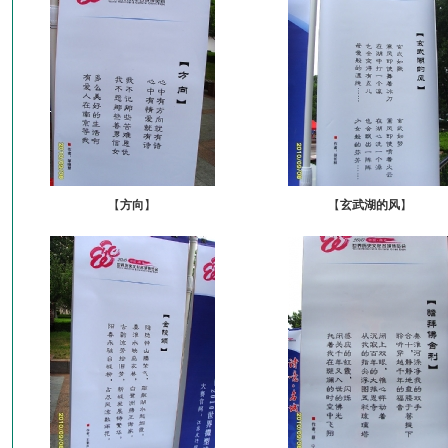
【
方向
】
【
玄武湖的风
】