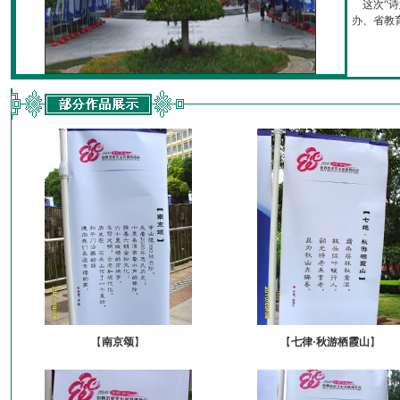
这次“诗
办、省教育厅
【
南京颂
】
【
七律·秋游栖霞山
】