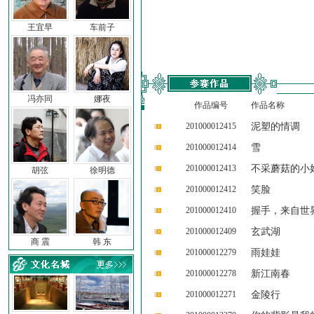
王宜早
车前子
冯亦同
娜夜
作品编号
作品名称
201000012415
泥塑的情调
201000012414
雪
201000012413
不采蘑菇的小
胡弦
徐明德
201000012412
笑脸
201000012410
握手，来自世
201000012409
玄武湖
商 震
韩 东
201000012279
雨娃娃
201000012278
新江南春
201000012271
金陵行