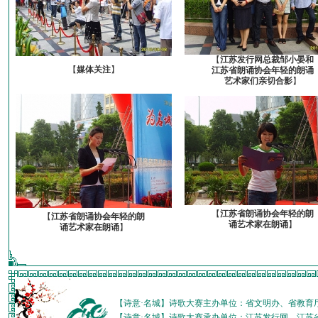
【
江苏发行网总裁邹小晏和
【
媒体关注
】
江苏省朗诵协会年轻的朗诵
艺术家们亲切合影
】
【
江苏省朗诵协会年轻的朗
【
江苏省朗诵协会年轻的朗
诵艺术家在朗诵
】
诵艺术家在朗诵
】
【诗意·名城】诗歌大赛主办单位：省文明办、省教育
【诗意·名城】诗歌大赛承办单位：江苏发行网、江苏