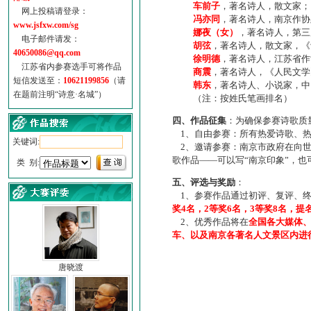
车前子
，著名诗人，散文家；
网上投稿请登录：
冯亦同
，著名诗人，南京作协
www.jsfxw.com/sg
娜夜（女）
，著名诗人，第三
电子邮件请发：
胡弦
，著名诗人，散文家，《诗
40650086@qq.com
徐明德
，著名诗人，江苏省作
江苏省内参赛选手可将作品
商震
，著名诗人，《人民文学
短信发送至：
10621199856
（请
韩东
，著名诗人、小说家，中
在题前注明“诗意·名城”）
（注：按姓氏笔画排名）
四、作品征集
：为确保参赛诗歌质
1、自由参赛：所有热爱诗歌、热
关键词:
2、邀请参赛：南京市政府在向世
歌作品——可以写“南京印象”，
类 别:
五、评选与奖励
：
1、参赛作品通过初评、复评、终
奖4名，2等奖6名，3等奖8名，提
2、优秀作品将在
全国各大媒体
车、以及南京各著名人文景区内进
唐晓渡