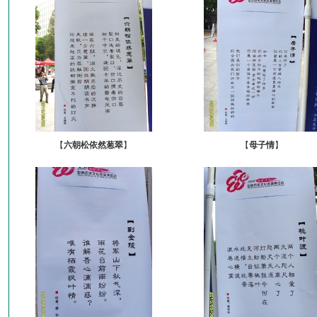
【
六朝松依然葱翠
】
【
母子情
】