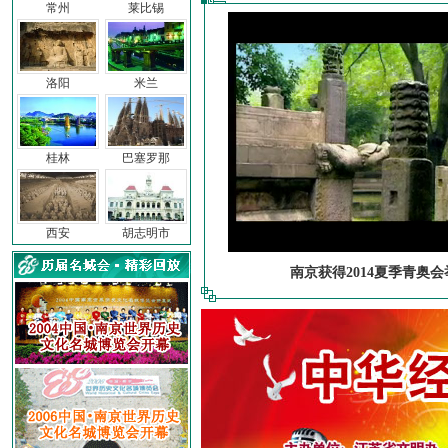
常州
莱比锡
洛阳
米兰
桂林
巴塞罗那
西安
胡志明市
南京获得2014夏季青奥