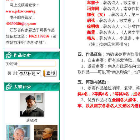
车前子
，著名诗人，散文家；
网上投稿请登录：
冯亦同
，著名诗人，南京作协
www.jsfxw.com/sg
娜夜（女）
，著名诗人，第三
电子邮件请发：
胡弦
，著名诗人，散文家，《诗
40650086@qq.com
徐明德
，著名诗人，江苏省作
江苏省内参赛选手可将作品
商震
，著名诗人，《人民文学
短信发送至：
10621199856
（请
韩东
，著名诗人、小说家，中
在题前注明“诗意·名城”）
（注：按姓氏笔画排名）
四、作品征集
：为确保参赛诗歌质
1、自由参赛：所有热爱诗歌、热
关键词:
2、邀请参赛：南京市政府在向世
歌作品——可以写“南京印象”，
类 别:
五、评选与奖励
：
1、参赛作品通过初评、复评、终
奖4名，2等奖6名，3等奖8名，提
2、优秀作品将在
全国各大媒体
车、以及南京各著名人文景区内进
唐晓渡