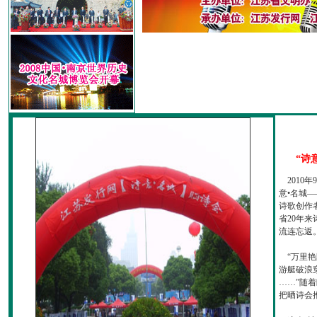
“诗
2010
意•名城—
诗歌创作
省20年
流连忘返
“万里艳
游艇破浪
……”随
把晒诗会