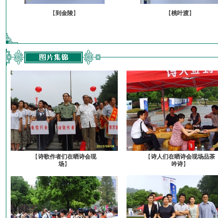
【
到金陵
】
【
桃叶渡
】
【
诗歌作者们在晒诗会现
【
诗人们在晒诗会现场品茶
场
】
吟诗
】