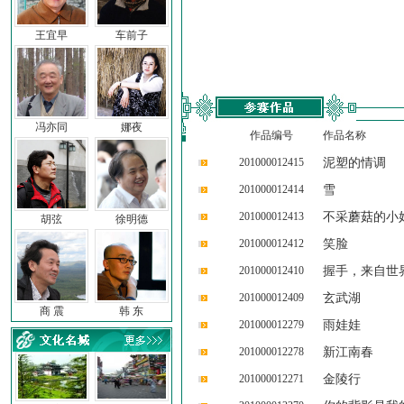
王宜早
车前子
冯亦同
娜夜
作品编号
作品名称
201000012415
泥塑的情调
201000012414
雪
201000012413
不采蘑菇的小
胡弦
徐明德
201000012412
笑脸
201000012410
握手，来自世
201000012409
玄武湖
商 震
韩 东
201000012279
雨娃娃
201000012278
新江南春
201000012271
金陵行