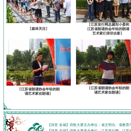
【
江苏发行网总裁邹小晏和
【
媒体关注
】
江苏省朗诵协会年轻的朗诵
艺术家们亲切合影
】
【
江苏省朗诵协会年轻的朗
【
江苏省朗诵协会年轻的朗
诵艺术家在朗诵
】
诵艺术家在朗诵
】
【诗意·名城】诗歌大赛主办单位：省文明办、省教育
【诗意·名城】诗歌大赛承办单位：江苏发行网、江苏