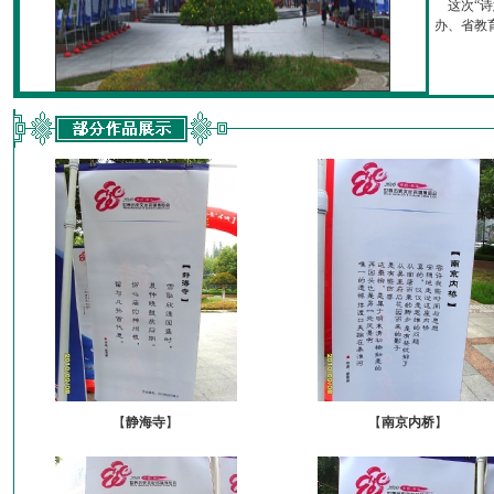
这次“诗
办、省教育厅
【
静海寺
】
【
南京内桥
】