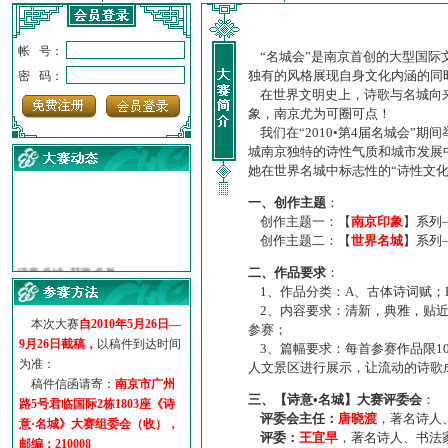
帐 号：
“名城会”是南京首创的大型国际
独有的风格展现自身文化内涵的同
密 码：
在世界文明史上，诗歌与名城向来
象，南京尤为可圈可点！
我们在“2010•第4届名城会”
城南京独特的诗性气质和城市发展
她在世界名城中标志性的“诗性文
一、创作主题
：
创作主题一：【
南京印象
】系列
创作主题二：【
世界名城
】系列
·
诗意名城·获奖名单
·
【诗意·名城】地铁展示作...
二、作品要求
：
1、作品分类：A、古体诗词赋；
·
诗意名城·地铁时间
2、内容要求：清新，典雅，贴近
·
地铁完美呈现【诗意·名城...
本次大赛
自2010年5月26日—
参赛；
·
参赛作品多达5000多首
9月26日截稿，
以稿件到达时间
3、篇幅要求：每首参赛作品限1
·
“诗意·名城”晒诗会
为准：
人文景区进行展示，让流动的诗歌
·
特别通知--致广大诗词爱好...
稿件信函请寄：
南京市广州
三、【诗意•名城】大赛评委会
：
路5号君临国际2栋1803座《诗
评委会主任：
唐晓渡
，著名诗人
意·名城》大赛组委会（收），
评委：
王宜早
，著名诗人、书法
邮编：210008