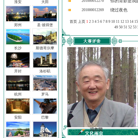
201000012270
你的背影是我
淮安
大田
201000012269
绕过夜色
首页 上页
1
2
3
4
5
6
7
8
9
10
11
12
13
14
15
郑州
圣·彼得堡
49
50
51
52
53
长沙
斯德哥尔摩
开封
洛杉矶
杭州
罗马
安阳
巴黎
前子
冯亦同