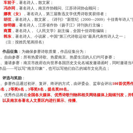
车前子
，著名诗人，散文家；
冯亦同
，著名诗人，南京作协顾问、江苏诗词协会顾问；
娜夜（女）
，著名诗人，第三届鲁迅文学优秀诗歌奖获得者；
胡弦
，著名诗人，散文家，《诗刊》“新世纪（2000—2009）十佳青年诗人
徐明德
，著名诗人，江苏省作协《扬子江》诗刊执行主编；
商震
，著名诗人，《人民文学》副主编，全国十佳诗歌编辑；
韩东
，著名诗人、小说家，中国“第三代诗歌运动”最具代表性诗人之一；
注：按姓氏笔画排名）
、作品征集
：为确保参赛诗歌质量，作品征集分为：
、自由参赛：所有热爱诗歌、热爱南京、热爱生活的人们均可参赛；
、邀请参赛：南京市政府在向世界各国历史文化名城发邀请函时，同时邀请当地
作品——可以写“南京印象”，也可以写他们自己的城市文化亮点；
、评选与奖励
：
、参赛作品通过初评、复评、终评的方式，由评委会、监审会评出
100首优秀
4名，2等奖6名，3等奖8名，提名奖80名。
、优秀作品将在
全国各大媒体、优秀诗歌刊物和相关网络媒体上陆续刊发，并
、以及南京各著名人文景区内进行展示、传播
。