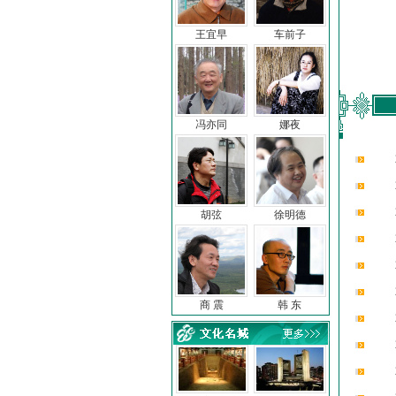
王宜早
车前子
冯亦同
娜夜
胡弦
徐明德
商 震
韩 东