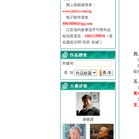
网上投稿请登录：
www.jsfxw.com/sg
电子邮件请发：
40650086@qq.com
江苏省内参赛选手可将作品
短信发送至：
10621199856
（请
在题前注明“诗意·名城”）
（
四
1
关键词:
2
歌
类 别:
五
1
奖
2
车
唐晓渡