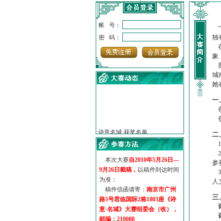
帐 号：
“
独
密 码：
在
象
我
城
她
一
创
·
诗意名城·获奖名单
创
·
【诗意·名城】地铁展示作...
二
·
诗意名城·地铁时间
1
·
地铁完美呈现【诗意·名城...
2
·
参赛作品多达5000多首
本次大赛
自2010年5月26日—
参
·
“诗意·名城”晒诗会
9月26日截稿，
以稿件到达时间
3
·
特别通知--致广大诗词爱好...
为准：
人
稿件信函请寄：
南京市广州
三
路5号君临国际2栋1803座《诗
意·名城》大赛组委会（收），
邮编：210008