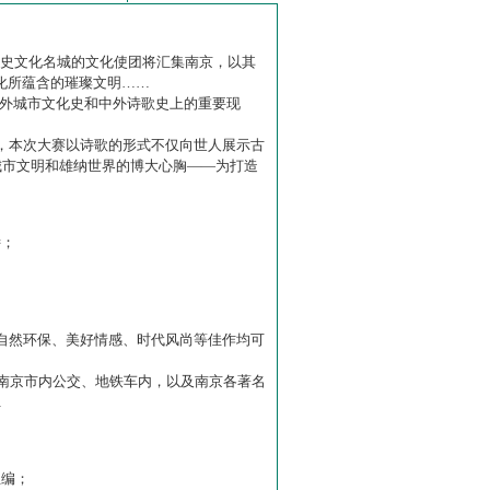
历史文化名城的文化使团将汇集南京，以其
化所蕴含的璀璨文明……
中外城市文化史和中外诗歌史上的重要现
赛】，本次大赛以诗歌的形式不仅向世人展示古
城市文明和雄纳世界的博大心胸——为打造
诗；
自然环保、美好情感、时代风尚等佳作均可
南京市内公交、地铁车内，以及南京各著名
…
主编；