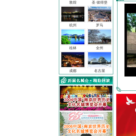
敦煌
圣·彼得堡
杭州
罗马
桂林
全州
成都
名古屋