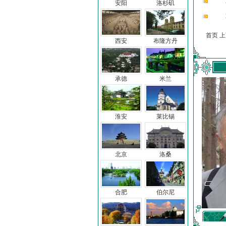
安阳
洛杉矶
首页 
西安
布隆方丹
承德
米兰
淮安
莱比锡
北京
洛桑
合肥
伯尔尼
车前子
冯亦