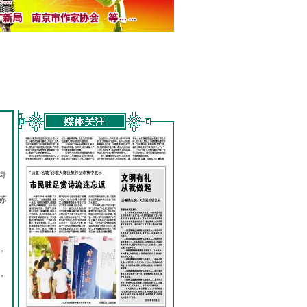
诗
的
苏
，
，
，