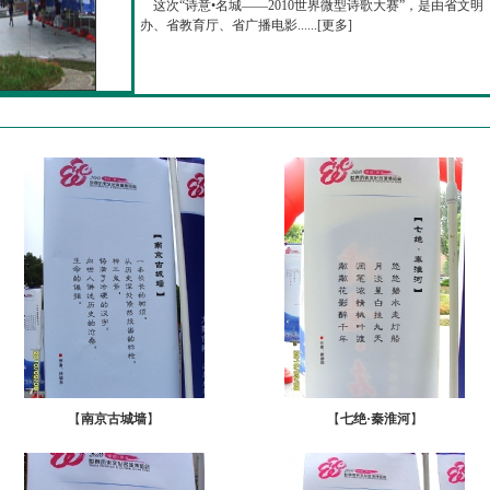
这次“诗意•名城——2010世界微型诗歌大赛”，是由省文明
办、省教育厅、省广播电影......[
更多
]
【
南京古城墙
】
【
七绝·秦淮河
】