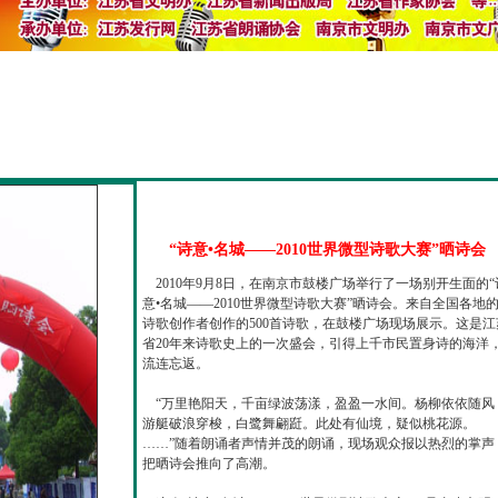
“诗意•名城——2010世界微型诗歌大赛”晒诗会
2010年9月8日，在南京市鼓楼广场举行了一场别开生面的“
意•名城——2010世界微型诗歌大赛”晒诗会。来自全国各地
诗歌创作者创作的500首诗歌，在鼓楼广场现场展示。这是江
省20年来诗歌史上的一次盛会，引得上千市民置身诗的海洋
流连忘返。
“万里艳阳天，千亩绿波荡漾，盈盈一水间。杨柳依依随风
游艇破浪穿梭，白鹭舞翩跹。此处有仙境，疑似桃花源。
……”随着朗诵者声情并茂的朗诵，现场观众报以热烈的掌声
把晒诗会推向了高潮。