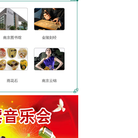
南京图书馆
金陵刻经
雨花石
南京云锦