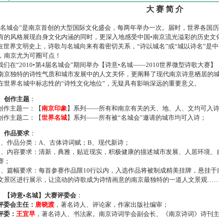
大 赛 简 介
名城会”是南京首创的大型国际文化盛会，每两年举办一次。届时，世界各国
有的风格展现自身文化内涵的同时，更深入地感受中国•南京流光溢彩的历史文
世界文明史上，诗歌与名城向来有着密切关系，“诗以城名”或“城以诗名”是
，南京尤为可圈可点！
们在“2010•第4届名城会”期间举办【诗意•名城——2010世界微型诗歌大
南京独特的诗性气质和城市发展中的人文关怀，更阐释了现代南京诗意栖居的
在世界名城中标志性的“诗性文化地位”，无疑具有影响深远的重要意义。
、创作主题
：
作主题一：【
南京印象
】系列——所有和南京有关的天、地、人、文均可入
作主题二：【
世界名城
】系列——所有被“名城会”邀请的城市均可入诗；
、作品要求
：
、作品分类：A、古体诗词赋；B、现代新诗；
、内容要求：清新，典雅，贴近现实，积极健康的描述城市发展、人居环境、
赛；
、篇幅要求：每首参赛作品限10行以内，入选作品将被制成精美挂牌，悬挂于
文景区进行展示，让流动的诗歌成为诗情画意的南京最独特的一道人文景观…
、【诗意•名城】大赛评委会
：
评委会主任：
唐晓渡
，著名诗人、评论家，作家出版社编审；
评委：
王宜早
，著名诗人、书法家。南京诗词学会副会长、《南京诗词》诗刊