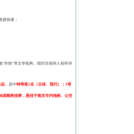
”奖获得者；
“作协”等文学机构，组织当地诗人创作诗
作品
，其中
特等奖2名（古体、现代）；1等
制成精美挂牌，悬挂于南京市内地铁、公交