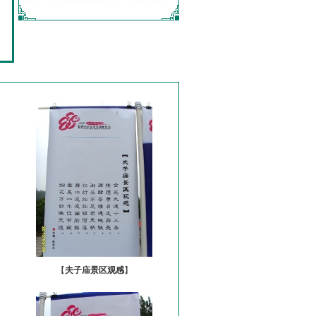
【
夫子庙景区观感
】