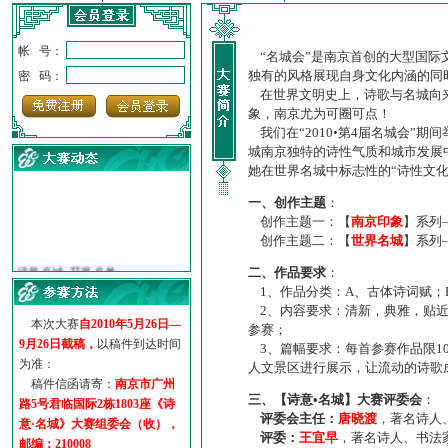
帐 号：
“名城会”是南京首创的大型国际
独有的风格展现自身文化内涵的同
密 码：
在世界文明史上，诗歌与名城向来
象，南京尤为可圈可点！
我们在“2010•第4届名城会”
城南京独特的诗性气质和城市发展
她在世界名城中标志性的“诗性文
一、创作主题
：
创作主题一：【
南京印象
】系列
创作主题二：【
世界名城
】系列
·
诗意名城·获奖名单
·
【诗意·名城】地铁展示作...
二、作品要求
：
·
诗意名城·地铁时间
1、作品分类：A、古体诗词赋；
2、内容要求：清新，典雅，贴近
·
地铁完美呈现【诗意·名城...
本次大赛
自2010年5月26日—
参赛；
·
参赛作品多达5000多首
9月26日截稿，
以稿件到达时间
3、篇幅要求：每首参赛作品限1
·
“诗意·名城”晒诗会
为准：
人文景区进行展示，让流动的诗歌
·
特别通知--致广大诗词爱好...
稿件信函请寄：
南京市广州
三、【诗意•名城】大赛评委会
：
路5号君临国际2栋1803座《诗
评委会主任：
唐晓渡
，著名诗人
意·名城》大赛组委会（收），
评委：
王宜早
，著名诗人、书法
邮编：210008