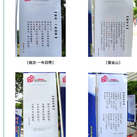
【
南京·一年四季
】
【
紫金山
】