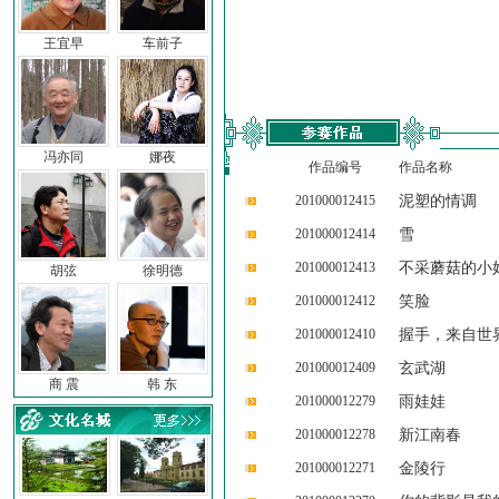
王宜早
车前子
冯亦同
娜夜
作品编号
作品名称
201000012415
泥塑的情调
201000012414
雪
201000012413
不采蘑菇的小
胡弦
徐明德
201000012412
笑脸
201000012410
握手，来自世
201000012409
玄武湖
商 震
韩 东
201000012279
雨娃娃
201000012278
新江南春
201000012271
金陵行