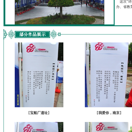
这次“诗
办、省教育厅
【
宝船厂遗址
】
【
我爱你，南京
】