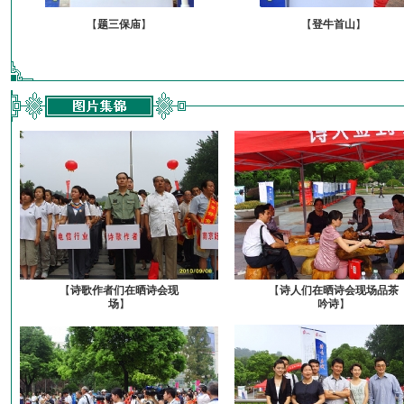
【
题三保庙
】
【
登牛首山
】
【
诗歌作者们在晒诗会现
【
诗人们在晒诗会现场品茶
场
】
吟诗
】