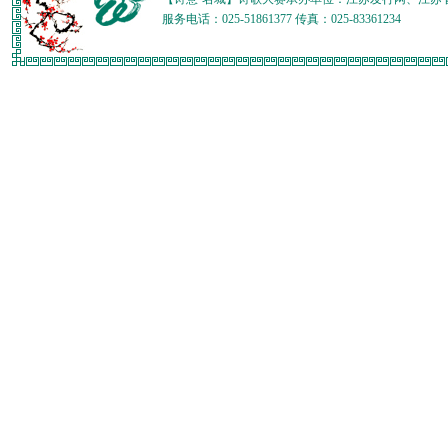
服务电话：025-51861377 传真：025-83361234