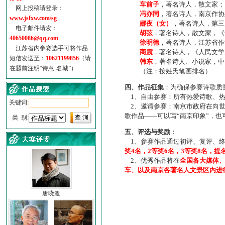
车前子
，著名诗人，散文家；
网上投稿请登录：
冯亦同
，著名诗人，南京作协
www.jsfxw.com/sg
娜夜（女）
，著名诗人，第三
电子邮件请发：
胡弦
，著名诗人，散文家，《诗
40650086@qq.com
徐明德
，著名诗人，江苏省作
江苏省内参赛选手可将作品
商震
，著名诗人，《人民文学
短信发送至：
10621199856
（请
韩东
，著名诗人、小说家，中
在题前注明“诗意·名城”）
（注：按姓氏笔画排名）
四、作品征集
：为确保参赛诗歌质
1、自由参赛：所有热爱诗歌、热
关键词:
2、邀请参赛：南京市政府在向世
歌作品——可以写“南京印象”，
类 别:
五、评选与奖励
：
1、参赛作品通过初评、复评、终
奖4名，2等奖6名，3等奖8名，提
2、优秀作品将在
全国各大媒体
车、以及南京各著名人文景区内进
唐晓渡