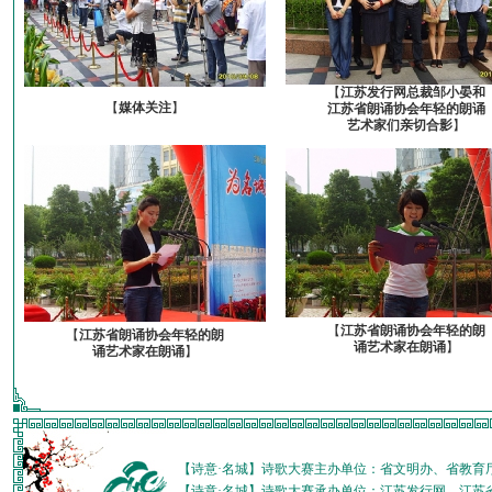
【
江苏发行网总裁邹小晏和
【
媒体关注
】
江苏省朗诵协会年轻的朗诵
艺术家们亲切合影
】
【
江苏省朗诵协会年轻的朗
【
江苏省朗诵协会年轻的朗
诵艺术家在朗诵
】
诵艺术家在朗诵
】
【诗意·名城】诗歌大赛主办单位：省文明办、省教育
【诗意·名城】诗歌大赛承办单位：江苏发行网、江苏