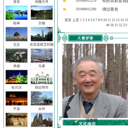
201000012270
你的背影是我
淮安
布隆方丹
201000012269
绕过夜色
首页 上页
1
2
3
4
5
6
7
8
9
10
11
12
13
14
15
桂林
京都
49
50
51
52
53
北京
布宜诺斯艾利斯
承德
马赛
哈尔滨
胡志明市
平遥
全州
车前子
冯亦同