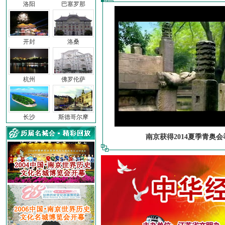
洛阳
巴塞罗那
开封
洛桑
杭州
佛罗伦萨
长沙
斯德哥尔摩
南京获得2014夏季青奥