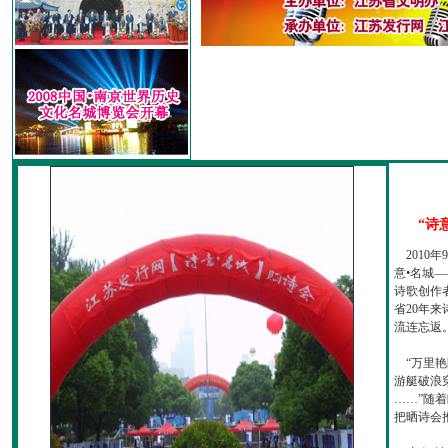
“诗
2010
意•名城—
诗歌创作
省20年
流连忘返
“万里艳
游艇破浪
……”随
把晒诗会