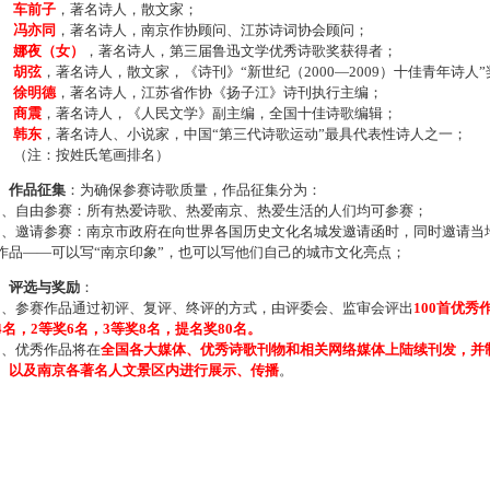
车前子
，著名诗人，散文家；
冯亦同
，著名诗人，南京作协顾问、江苏诗词协会顾问；
娜夜（女）
，著名诗人，第三届鲁迅文学优秀诗歌奖获得者；
胡弦
，著名诗人，散文家，《诗刊》“新世纪（2000—2009）十佳青年诗人
徐明德
，著名诗人，江苏省作协《扬子江》诗刊执行主编；
商震
，著名诗人，《人民文学》副主编，全国十佳诗歌编辑；
韩东
，著名诗人、小说家，中国“第三代诗歌运动”最具代表性诗人之一；
注：按姓氏笔画排名）
、作品征集
：为确保参赛诗歌质量，作品征集分为：
、自由参赛：所有热爱诗歌、热爱南京、热爱生活的人们均可参赛；
、邀请参赛：南京市政府在向世界各国历史文化名城发邀请函时，同时邀请当地
作品——可以写“南京印象”，也可以写他们自己的城市文化亮点；
、评选与奖励
：
、参赛作品通过初评、复评、终评的方式，由评委会、监审会评出
100首优秀
4名，2等奖6名，3等奖8名，提名奖80名。
、优秀作品将在
全国各大媒体、优秀诗歌刊物和相关网络媒体上陆续刊发，并
、以及南京各著名人文景区内进行展示、传播
。