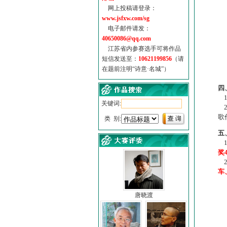
网上投稿请登录：
www.jsfxw.com/sg
电子邮件请发：
40650086@qq.com
江苏省内参赛选手可将作品
短信发送至：
10621199856
（请
在题前注明“诗意·名城”）
（
四
1
关键词:
2
歌
类 别:
五
1
奖
2
车
唐晓渡