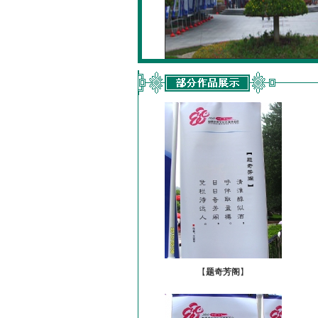
【
题奇芳阁
】