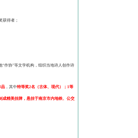
”奖获得者；
“作协”等文学机构，组织当地诗人创作诗
作品
，其中
特等奖2名（古体、现代）；1等
制成精美挂牌，悬挂于南京市内地铁、公交