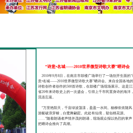
“诗意•名城——2010世界微型诗歌大赛”晒诗会
2010年9月8日，在南京市鼓楼广场举行了一场别开生面的“
意•名城——2010世界微型诗歌大赛”晒诗会。来自全国各地
诗歌创作者创作的500首诗歌，在鼓楼广场现场展示。这是江
省20年来诗歌史上的一次盛会，引得上千市民置身诗的海洋
流连忘返。
“万里艳阳天，千亩绿波荡漾，盈盈一水间。杨柳依依随风
游艇破浪穿梭，白鹭舞翩跹。此处有仙境，疑似桃花源。
……”随着朗诵者声情并茂的朗诵，现场观众报以热烈的掌声
把晒诗会推向了高潮。