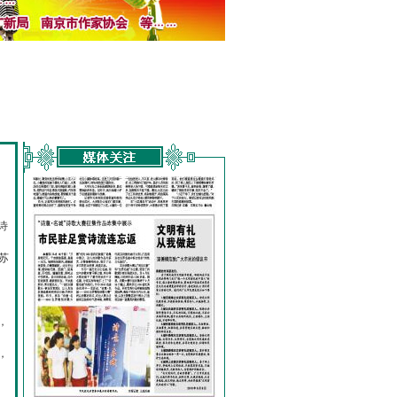
诗
的
苏
，
，
，