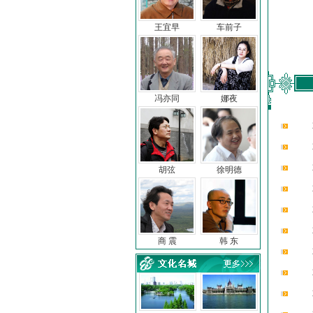
王宜早
车前子
冯亦同
娜夜
胡弦
徐明德
商 震
韩 东