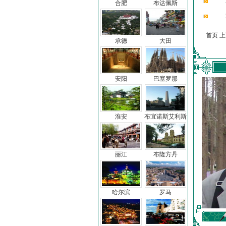
合肥
布达佩斯
首页 
承德
大田
安阳
巴塞罗那
淮安
布宜诺斯艾利斯
丽江
布隆方丹
哈尔滨
罗马
车前子