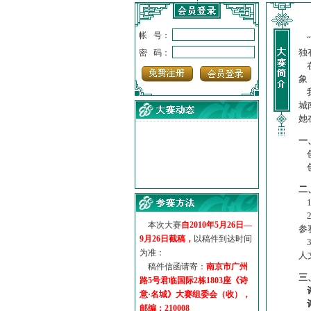
帐 号：
“
独
密 码：
在
象
我
城
她
一
创
创
·
诗意名城·获奖名单
二
·
【诗意·名城】地铁展示作...
1
·
诗意名城·地铁时间
2
·
地铁完美呈现【诗意·名城...
本次大赛
自2010年5月26日—
参
·
参赛作品多达5000多首
9月26日截稿，
以稿件到达时间
3
·
“诗意·名城”晒诗会
为准：
人
·
特别通知--致广大诗词爱好...
稿件信函请寄：
南京市广州
三
路5号君临国际2栋1803座《诗
意·名城》大赛组委会（收），
邮编：210008