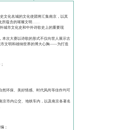
历史文化名城的文化使团将汇集南京，以其
化所蕴含的璀璨文明……
中外城市文化史和中外诗歌史上的重要现
赛】，本次大赛以诗歌的形式不仅向世人展示古
城市文明和雄纳世界的博大心胸——为打造
诗；
自然环保、美好情感、时代风尚等佳作均可
南京市内公交、地铁车内，以及南京各著名
…
主编；