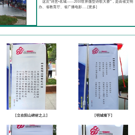
这次“诗意•名城——2010世界微型诗歌大赛”，是由省文明
办、省教育厅、省广播电影......[
更多
]
【
立在阳山碑材之上
】
【
明城墙下
】