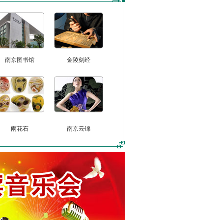
南京图书馆
金陵刻经
雨花石
南京云锦