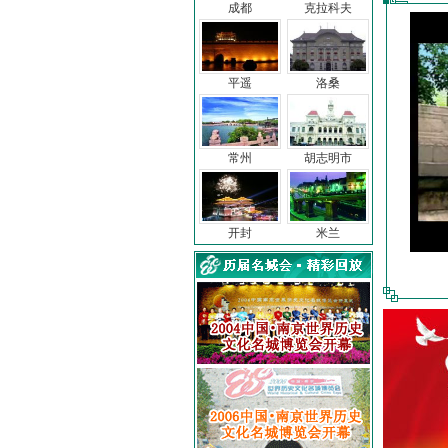
成都
克拉科夫
平遥
洛桑
常州
胡志明市
开封
米兰