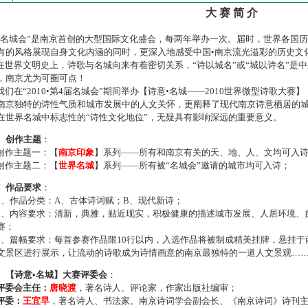
大 赛 简 介
名城会”是南京首创的大型国际文化盛会，每两年举办一次。届时，世界各国
有的风格展现自身文化内涵的同时，更深入地感受中国•南京流光溢彩的历史文
世界文明史上，诗歌与名城向来有着密切关系，“诗以城名”或“城以诗名”是
，南京尤为可圈可点！
们在“2010•第4届名城会”期间举办【诗意•名城——2010世界微型诗歌大
南京独特的诗性气质和城市发展中的人文关怀，更阐释了现代南京诗意栖居的
在世界名城中标志性的“诗性文化地位”，无疑具有影响深远的重要意义。
、创作主题
：
作主题一：【
南京印象
】系列——所有和南京有关的天、地、人、文均可入
作主题二：【
世界名城
】系列——所有被“名城会”邀请的城市均可入诗；
、作品要求
：
、作品分类：A、古体诗词赋；B、现代新诗；
、内容要求：清新，典雅，贴近现实，积极健康的描述城市发展、人居环境、
赛；
、篇幅要求：每首参赛作品限10行以内，入选作品将被制成精美挂牌，悬挂于
文景区进行展示，让流动的诗歌成为诗情画意的南京最独特的一道人文景观…
、【诗意•名城】大赛评委会
：
评委会主任：
唐晓渡
，著名诗人、评论家，作家出版社编审；
评委：
王宜早
，著名诗人、书法家。南京诗词学会副会长、《南京诗词》诗刊