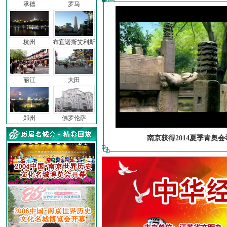
承德
罗马
杭州
布宜诺斯艾利斯
丽江
大田
郑州
佛罗伦萨
南京获得2014夏季青奥