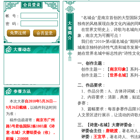
帐 号：
“名城会”是南京首创的大型国际
独有的风格展现自身文化内涵的同
密 码：
在世界文明史上，诗歌与名城向来
象，南京尤为可圈可点！
我们在“2010•第4届名城会”
城南京独特的诗性气质和城市发展
她在世界名城中标志性的“诗性文
一、创作主题
：
创作主题一：【
南京印象
】系列
创作主题二：【
世界名城
】系列
·
诗意名城·获奖名单
·
【诗意·名城】地铁展示作...
二、作品要求
：
1、作品分类：A、古体诗词赋；
·
诗意名城·地铁时间
2、内容要求：清新，典雅，贴近
·
地铁完美呈现【诗意·名城...
本次大赛
自2010年5月26日—
参赛；
·
参赛作品多达5000多首
9月26日截稿，
以稿件到达时间
3、篇幅要求：每首参赛作品限1
·
“诗意·名城”晒诗会
为准：
人文景区进行展示，让流动的诗歌
·
特别通知--致广大诗词爱好...
稿件信函请寄：
南京市广州
三、【诗意•名城】大赛评委会
：
路5号君临国际2栋1803座《诗
评委会主任：
唐晓渡
，著名诗人
意·名城》大赛组委会（收），
评委：
王宜早
，著名诗人、书法
邮编：210008