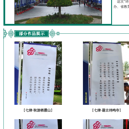
这次“诗
办、省教育厅
【
七律·秋游栖霞山
】
【
七律·题古鸡鸣寺
】