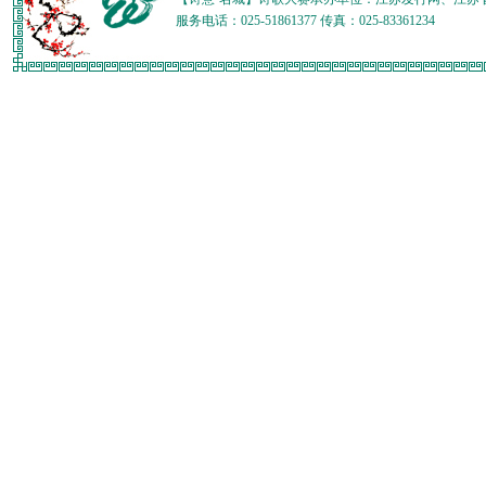
服务电话：025-51861377 传真：025-83361234