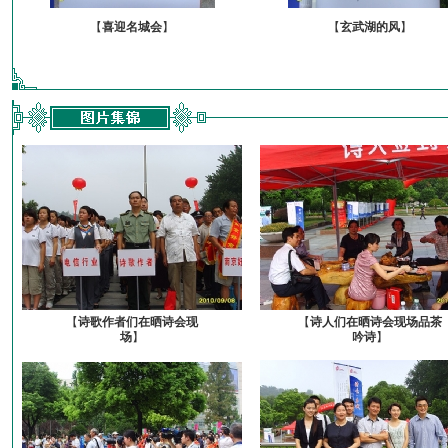
【
喜迎名城会
】
【
玄武湖的风
】
【
诗歌作者们在晒诗会现
【
诗人们在晒诗会现场品茶
场
】
吟诗
】