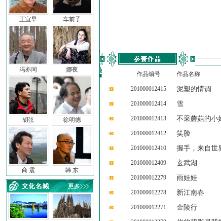
王宜早
车前子
冯亦同
娜夜
作品编号
作品名称
201000012415
泥塑的情调
201000012414
雪
201000012413
不采蘑菇的小
胡弦
徐明德
201000012412
笑脸
201000012410
握手，来自世
201000012409
玄武湖
商 震
韩 东
201000012279
雨娃娃
201000012278
新江南春
201000012271
金陵行