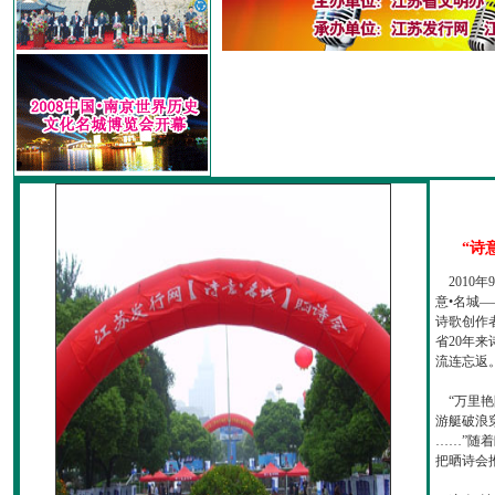
“诗
2010
意•名城—
诗歌创作
省20年
流连忘返
“万里艳
游艇破浪
……”随
把晒诗会