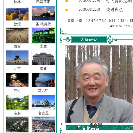
201000012270
你的背影是我
桂林
巴塞罗那
201000012269
绕过夜色
首页 上页
1
2
3
4
5
6
7
8
9
10
11
12
13
14
15
敦煌
圣·彼得堡
49
50
51
52
53
西安
米兰
北京
洛桑
开封
马六甲
淮安
名古屋
车前子
冯亦同