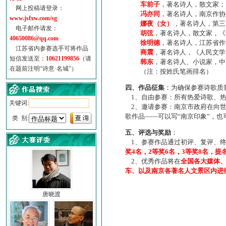
车前子
，著名诗人，散文家；
网上投稿请登录：
冯亦同
，著名诗人，南京作协
www.jsfxw.com/sg
娜夜（女）
，著名诗人，第三
电子邮件请发：
胡弦
，著名诗人，散文家，《诗
40650086@qq.com
徐明德
，著名诗人，江苏省作
江苏省内参赛选手可将作品
商震
，著名诗人，《人民文学
短信发送至：
10621199856
（请
韩东
，著名诗人、小说家，中
在题前注明“诗意·名城”）
（注：按姓氏笔画排名）
四、作品征集
：为确保参赛诗歌质
1、自由参赛：所有热爱诗歌、热
关键词:
2、邀请参赛：南京市政府在向世
歌作品——可以写“南京印象”，
类 别:
五、评选与奖励
：
1、参赛作品通过初评、复评、终
奖4名，2等奖6名，3等奖8名，提
2、优秀作品将在
全国各大媒体
车、以及南京各著名人文景区内进
唐晓渡