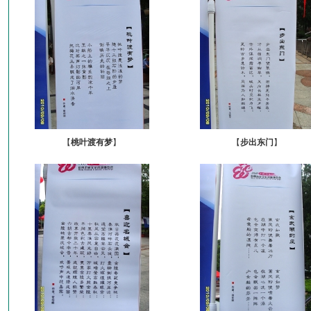
【
桃叶渡有梦
】
【
步出东门
】