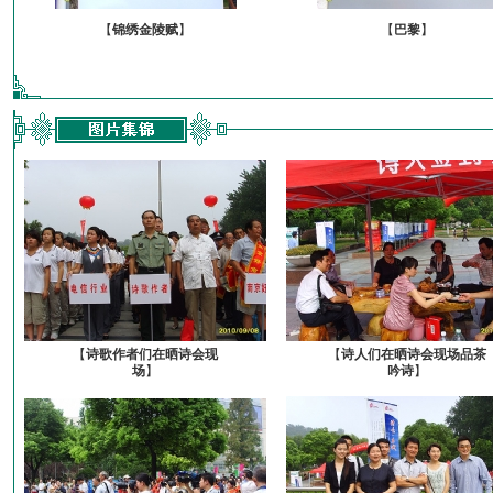
【
锦绣金陵赋
】
【
巴黎
】
【
诗歌作者们在晒诗会现
【
诗人们在晒诗会现场品茶
场
】
吟诗
】