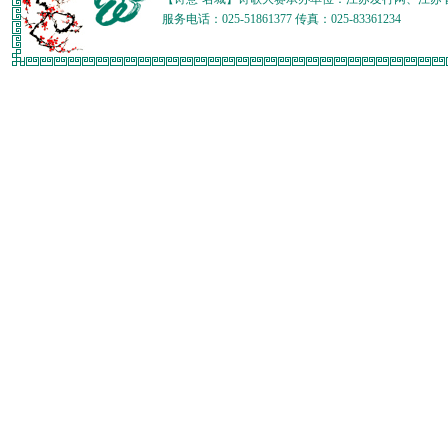
服务电话：025-51861377 传真：025-83361234