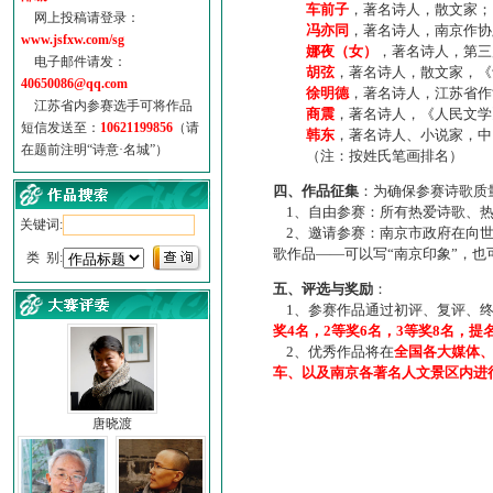
车前子
，著名诗人，散文家；
网上投稿请登录：
冯亦同
，著名诗人，南京作协
www.jsfxw.com/sg
娜夜（女）
，著名诗人，第三
电子邮件请发：
胡弦
，著名诗人，散文家，《诗
40650086@qq.com
徐明德
，著名诗人，江苏省作
江苏省内参赛选手可将作品
商震
，著名诗人，《人民文学
短信发送至：
10621199856
（请
韩东
，著名诗人、小说家，中
在题前注明“诗意·名城”）
（注：按姓氏笔画排名）
四、作品征集
：为确保参赛诗歌质
1、自由参赛：所有热爱诗歌、热
关键词:
2、邀请参赛：南京市政府在向世
歌作品——可以写“南京印象”，
类 别:
五、评选与奖励
：
1、参赛作品通过初评、复评、终
奖4名，2等奖6名，3等奖8名，提
2、优秀作品将在
全国各大媒体
车、以及南京各著名人文景区内进
唐晓渡