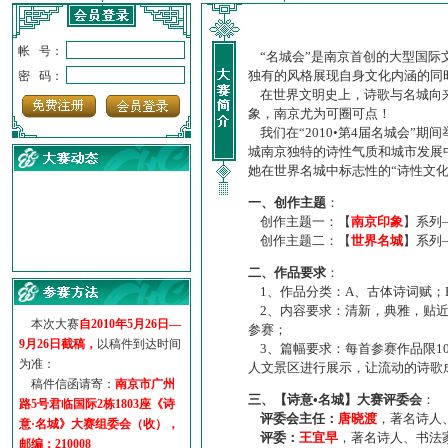
帐 号：
“名城会”是南京首创的大型国际
独有的风格展现自身文化内涵的同
密 码：
在世界文明史上，诗歌与名城向来
象，南京尤为可圈可点！
我们在“2010•第4届名城会”
城南京独特的诗性气质和城市发展
她在世界名城中标志性的“诗性文
一、创作主题
：
创作主题一：【
南京印象
】系列
创作主题二：【
世界名城
】系列
·
诗意名城·获奖名单
二、作品要求
：
·
【诗意·名城】地铁展示作...
1、作品分类：A、古体诗词赋；
·
诗意名城·地铁时间
2、内容要求：清新，典雅，贴近
·
地铁完美呈现【诗意·名城...
本次大赛
自2010年5月26日—
参赛；
·
参赛作品多达5000多首
9月26日截稿，
以稿件到达时间
3、篇幅要求：每首参赛作品限1
·
“诗意·名城”晒诗会
为准：
人文景区进行展示，让流动的诗歌
·
特别通知--致广大诗词爱好...
稿件信函请寄：
南京市广州
三、【诗意•名城】大赛评委会
：
路5号君临国际2栋1803座《诗
评委会主任：
唐晓渡
，著名诗人
意·名城》大赛组委会（收），
评委：
王宜早
，著名诗人、书法
邮编：210008