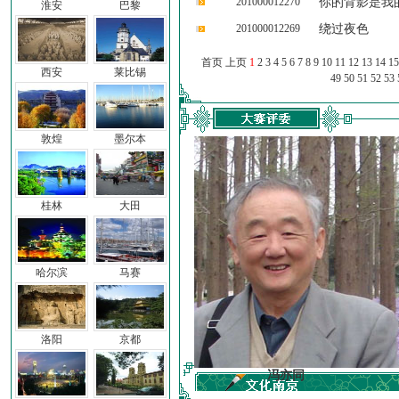
201000012270
你的背影是我
淮安
巴黎
201000012269
绕过夜色
首页 上页
1
2
3
4
5
6
7
8
9
10
11
12
13
14
15
西安
莱比锡
49
50
51
52
53
敦煌
墨尔本
桂林
大田
哈尔滨
马赛
洛阳
京都
车前子
冯亦同