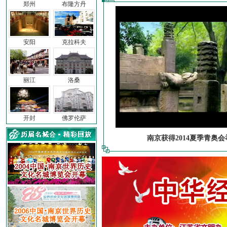
郑州
布隆方丹
安阳
克拉科夫
丽江
洛桑
开封
佛罗伦萨
南京获得2014夏季青奥