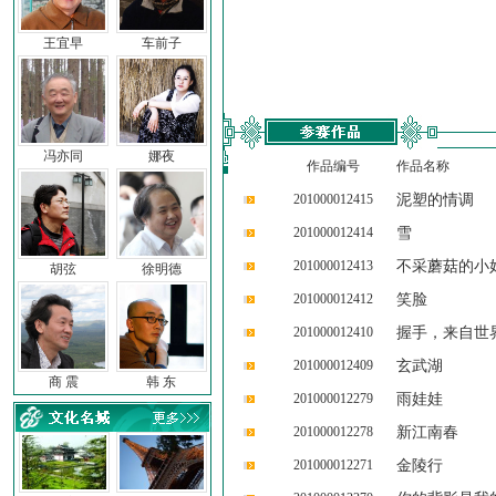
王宜早
车前子
冯亦同
娜夜
作品编号
作品名称
201000012415
泥塑的情调
201000012414
雪
201000012413
不采蘑菇的小
胡弦
徐明德
201000012412
笑脸
201000012410
握手，来自世
201000012409
玄武湖
商 震
韩 东
201000012279
雨娃娃
201000012278
新江南春
201000012271
金陵行