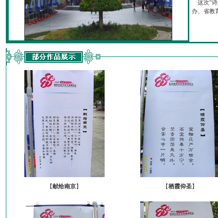
这次“诗
办、省教育厅
【
献给南京
】
【
栖霞仰圣
】