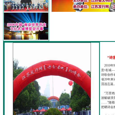
“诗
2010
意•名城—
诗歌创作
省20年
流连忘返
“万里艳
游艇破浪
……”随
把晒诗会