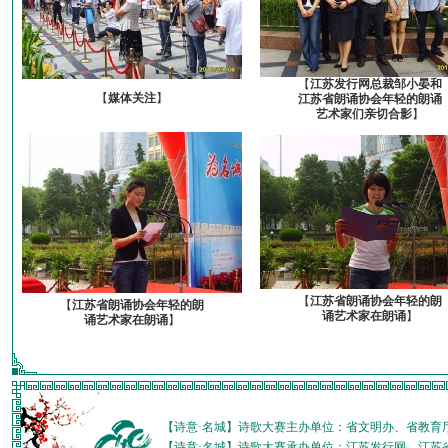
【
江苏发行网总裁邹小晏和
【
媒体关注
】
江苏省朗诵协会年轻的朗诵
艺术家们亲切合影
】
【
江苏省朗诵协会年轻的朗
【
江苏省朗诵协会年轻的朗
诵艺术家在朗诵
】
诵艺术家在朗诵
】
【诗意·名城】诗歌大赛主办单位：省文明办、省教育
【诗意·名城】诗歌大赛承办单位：江苏发行网、江苏