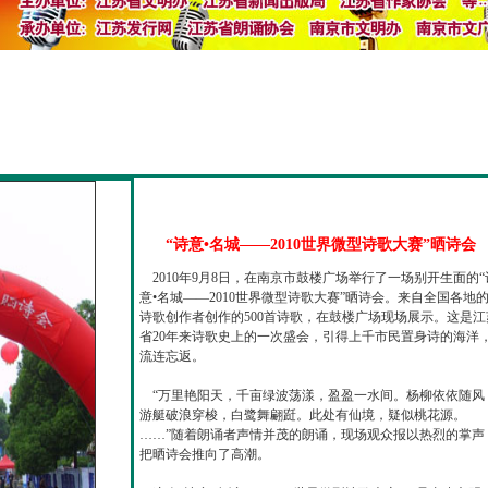
“诗意•名城——2010世界微型诗歌大赛”晒诗会
2010年9月8日，在南京市鼓楼广场举行了一场别开生面的“
意•名城——2010世界微型诗歌大赛”晒诗会。来自全国各地
诗歌创作者创作的500首诗歌，在鼓楼广场现场展示。这是江
省20年来诗歌史上的一次盛会，引得上千市民置身诗的海洋
流连忘返。
“万里艳阳天，千亩绿波荡漾，盈盈一水间。杨柳依依随风
游艇破浪穿梭，白鹭舞翩跹。此处有仙境，疑似桃花源。
……”随着朗诵者声情并茂的朗诵，现场观众报以热烈的掌声
把晒诗会推向了高潮。