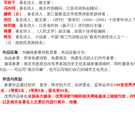
车前子
，著名诗人，散文家；
冯亦同
，著名诗人，南京作协顾问、江苏诗词协会顾问；
娜夜（女）
，著名诗人，第三届鲁迅文学优秀诗歌奖获得者；
胡弦
，著名诗人，散文家，《诗刊》“新世纪（2000—2009）十佳青年诗人
徐明德
，著名诗人，江苏省作协《扬子江》诗刊执行主编；
商震
，著名诗人，《人民文学》副主编，全国十佳诗歌编辑；
韩东
，著名诗人、小说家，中国“第三代诗歌运动”最具代表性诗人之一；
注：按姓氏笔画排名）
、作品征集
：为确保参赛诗歌质量，作品征集分为：
、自由参赛：所有热爱诗歌、热爱南京、热爱生活的人们均可参赛；
、邀请参赛：南京市政府在向世界各国历史文化名城发邀请函时，同时邀请当地
作品——可以写“南京印象”，也可以写他们自己的城市文化亮点；
、评选与奖励
：
、参赛作品通过初评、复评、终评的方式，由评委会、监审会评出
100首优秀
4名，2等奖6名，3等奖8名，提名奖80名。
、优秀作品将在
全国各大媒体、优秀诗歌刊物和相关网络媒体上陆续刊发，并
、以及南京各著名人文景区内进行展示、传播
。