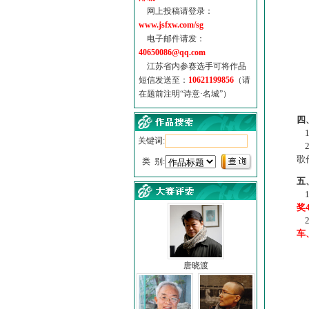
网上投稿请登录：
www.jsfxw.com/sg
电子邮件请发：
40650086@qq.com
江苏省内参赛选手可将作品
短信发送至：
10621199856
（请
在题前注明“诗意·名城”）
（
四
1
关键词:
2
歌
类 别:
五
1
奖
2
车
唐晓渡