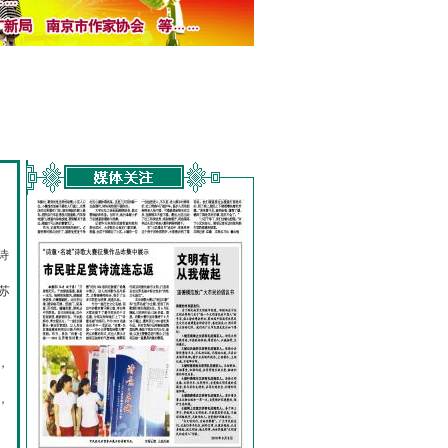
诗
的
苏
，
，
，