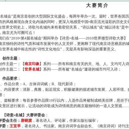
大 赛 简 介
名城会”是南京首创的大型国际文化盛会，每两年举办一次。届时，世界各国
有的风格展现自身文化内涵的同时，更深入地感受中国•南京流光溢彩的历史文
世界文明史上，诗歌与名城向来有着密切关系，“诗以城名”或“城以诗名”是
，南京尤为可圈可点！
们在“2010•第4届名城会”期间举办【诗意•名城——2010世界微型诗歌大
南京独特的诗性气质和城市发展中的人文关怀，更阐释了现代南京诗意栖居的
在世界名城中标志性的“诗性文化地位”，无疑具有影响深远的重要意义。
、创作主题
：
作主题一：【
南京印象
】系列——所有和南京有关的天、地、人、文均可入
作主题二：【
世界名城
】系列——所有被“名城会”邀请的城市均可入诗；
、作品要求
：
、作品分类：A、古体诗词赋；B、现代新诗；
、内容要求：清新，典雅，贴近现实，积极健康的描述城市发展、人居环境、
赛；
、篇幅要求：每首参赛作品限10行以内，入选作品将被制成精美挂牌，悬挂于
文景区进行展示，让流动的诗歌成为诗情画意的南京最独特的一道人文景观…
、【诗意•名城】大赛评委会
：
评委会主任：
唐晓渡
，著名诗人、评论家，作家出版社编审；
评委：
王宜早
，著名诗人、书法家。南京诗词学会副会长、《南京诗词》诗刊