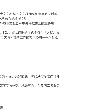
历史文化名城的文化使团将汇集南京，以其
化所蕴含的璀璨文明……
中外城市文化史和中外诗歌史上的重要现
赛】，本次大赛以诗歌的形式不仅向世人展示古
城市文明和雄纳世界的博大心胸——为打造
诗；
自然环保、美好情感、时代风尚等佳作均可
南京市内公交、地铁车内，以及南京各著名
…
主编；