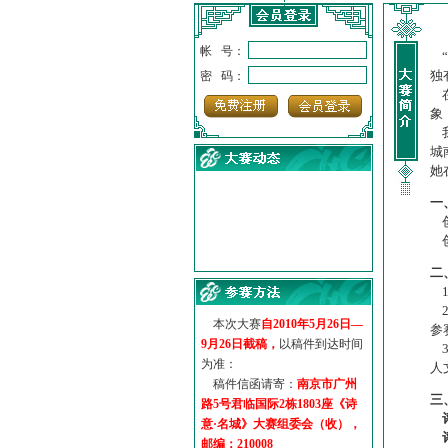
帐 号：
“
独
密 码：
在
象
我
城
她
一
创
创
·
诗意名城·获奖名单
二
·
【诗意·名城】地铁展示作...
1
·
诗意名城·地铁时间
2
·
地铁完美呈现【诗意·名城...
本次大赛
自2010年5月26日—
参
·
参赛作品多达5000多首
9月26日截稿，
以稿件到达时间
3
·
“诗意·名城”晒诗会
为准：
人
·
特别通知--致广大诗词爱好...
稿件信函请寄：
南京市广州
三
路5号君临国际2栋1803座《诗
意·名城》大赛组委会（收），
邮编：210008