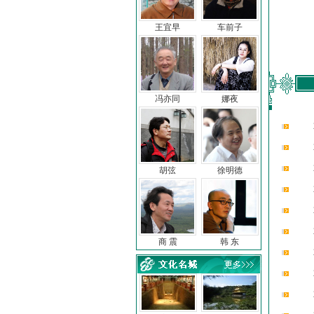
王宜早
车前子
冯亦同
娜夜
胡弦
徐明德
商 震
韩 东