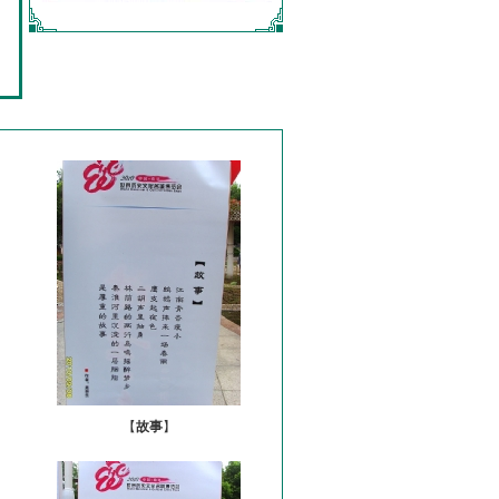
【
故事
】