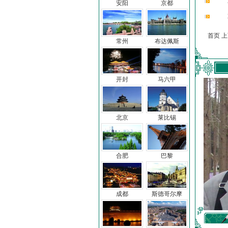
安阳
京都
首页 
常州
布达佩斯
开封
马六甲
北京
莱比锡
合肥
巴黎
成都
斯德哥尔摩
车前子