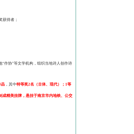
”奖获得者；
“作协”等文学机构，组织当地诗人创作诗
作品
，其中
特等奖2名（古体、现代）；1等
制成精美挂牌，悬挂于南京市内地铁、公交