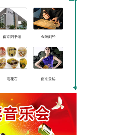
南京图书馆
金陵刻经
雨花石
南京云锦