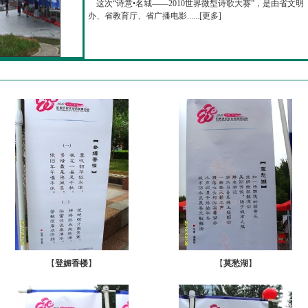
这次“诗意•名城——2010世界微型诗歌大赛”，是由省文明
办、省教育厅、省广播电影......[
更多
]
【
登媚香楼
】
【
莫愁湖
】