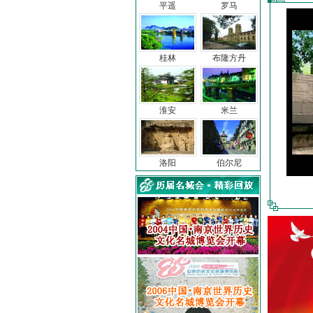
平遥
罗马
桂林
布隆方丹
淮安
米兰
洛阳
伯尔尼