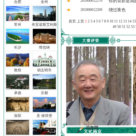
201000012270
你的背影是我
合肥
全州
201000012269
绕过夜色
首页 上页
1
2
3
4
5
6
7
8
9
10
11
12
13
14
15
常州
布宜诺斯艾利斯
49
50
51
52
53
长沙
维也纳
敦煌
胡志明市
承德
京都
洛阳
圣·彼得堡
前子
冯亦同