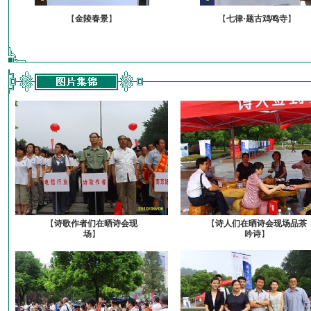
【
金陵春景
】
【
七律·题古鸡鸣寺
】
【
诗歌作者们在晒诗会现
【
诗人们在晒诗会现场品茶
场
】
吟诗
】