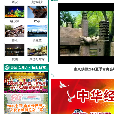
西安
克拉科夫
哈尔滨
巴黎
丽江
奥克兰
杭州
斯德哥尔摩
南京获得2014夏季青奥