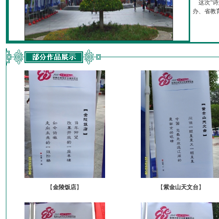
这次“诗
办、省教育厅
【
金陵饭店
】
【
紫金山天文台
】