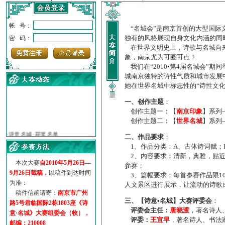
帐 号：
“名城会”是南京首创的大型国际
独有的风格展现自身文化内涵的同
密 码：
在世界文明史上，诗歌与名城向来
象，南京尤为可圈可点！
我们在“2010•第4届名城会”
城南京独特的诗性气质和城市发展
她在世界名城中标志性的“诗性文
一、创作主题
：
创作主题一：【
南京印象
】系列
创作主题二：【
世界名城
】系列
·
诗意名城·获奖名单
·
【诗意·名城】地铁展示作...
二、作品要求
：
·
诗意名城·地铁时间
1、作品分类：A、古体诗词赋；
·
地铁完美呈现【诗意·名城...
2、内容要求：清新，典雅，贴近
本次大赛
自2010年5月26日—
·
参赛作品多达5000多首
参赛；
9月26日截稿，
以稿件到达时间
3、篇幅要求：每首参赛作品限1
·
“诗意·名城”晒诗会
为准：
人文景区进行展示，让流动的诗歌
·
特别通知--致广大诗词爱好...
稿件信函请寄：
南京市广州
三、【诗意•名城】大赛评委会
：
路5号君临国际2栋1803座《诗
评委会主任：
唐晓渡
，著名诗人
意·名城》大赛组委会（收），
评委：
王宜早
，著名诗人、书法
邮编：210008