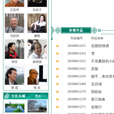
王宜早
车前子
冯亦同
娜夜
作品编号
作品名称
201000012415
泥塑的情调
201000012414
雪
201000012413
不采蘑菇的小
胡弦
徐明德
201000012412
笑脸
201000012410
握手，来自世
201000012409
玄武湖
商 震
韩 东
201000012279
雨娃娃
201000012278
新江南春
201000012271
金陵行