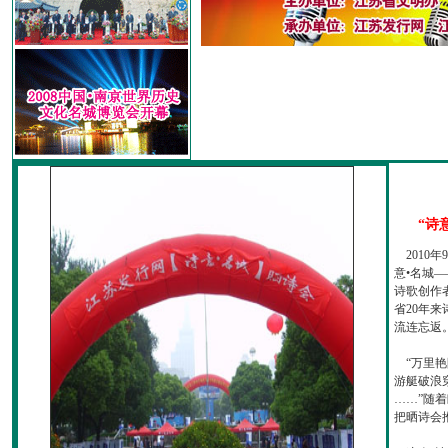
“诗
2010
意•名城—
诗歌创作
省20年
流连忘返
“万里艳
游艇破浪
……”随
把晒诗会