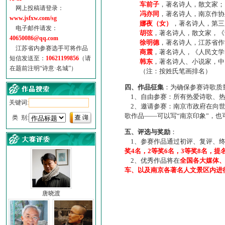
车前子
，著名诗人，散文家；
网上投稿请登录：
冯亦同
，著名诗人，南京作协
www.jsfxw.com/sg
娜夜（女）
，著名诗人，第三
电子邮件请发：
胡弦
，著名诗人，散文家，《诗
40650086@qq.com
徐明德
，著名诗人，江苏省作
江苏省内参赛选手可将作品
商震
，著名诗人，《人民文学
短信发送至：
10621199856
（请
韩东
，著名诗人、小说家，中
在题前注明“诗意·名城”）
（注：按姓氏笔画排名）
四、作品征集
：为确保参赛诗歌质
1、自由参赛：所有热爱诗歌、热
关键词:
2、邀请参赛：南京市政府在向世
歌作品——可以写“南京印象”，
类 别:
五、评选与奖励
：
1、参赛作品通过初评、复评、终
奖4名，2等奖6名，3等奖8名，提
2、优秀作品将在
全国各大媒体
车、以及南京各著名人文景区内进
唐晓渡