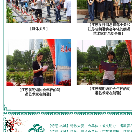
【
江苏发行网总裁邹小晏和
【
媒体关注
】
江苏省朗诵协会年轻的朗诵
艺术家们亲切合影
】
【
江苏省朗诵协会年轻的朗
【
江苏省朗诵协会年轻的朗
诵艺术家在朗诵
】
诵艺术家在朗诵
】
【诗意·名城】诗歌大赛主办单位：省文明办、省教育
【诗意·名城】诗歌大赛承办单位：江苏发行网、江苏