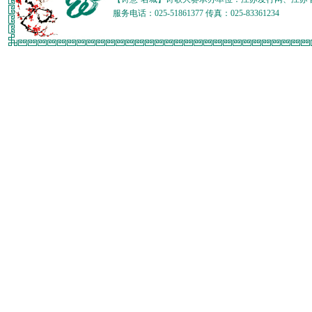
服务电话：025-51861377 传真：025-83361234