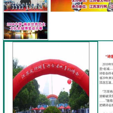
“诗
2010
意•名城—
诗歌创作
省20年
流连忘返
“万里艳
游艇破浪
……”随
把晒诗会