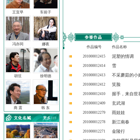
王宜早
车前子
冯亦同
娜夜
作品编号
作品名称
201000012415
泥塑的情调
201000012414
雪
201000012413
不采蘑菇的小
胡弦
徐明德
201000012412
笑脸
201000012410
握手，来自世
201000012409
玄武湖
商 震
韩 东
201000012279
雨娃娃
201000012278
新江南春
201000012271
金陵行