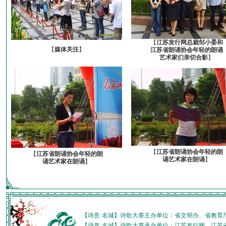
【
江苏发行网总裁邹小晏和
【
媒体关注
】
江苏省朗诵协会年轻的朗诵
艺术家们亲切合影
】
【
江苏省朗诵协会年轻的朗
【
江苏省朗诵协会年轻的朗
诵艺术家在朗诵
】
诵艺术家在朗诵
】
【诗意·名城】诗歌大赛主办单位：省文明办、省教育
【诗意·名城】诗歌大赛承办单位：江苏发行网、江苏