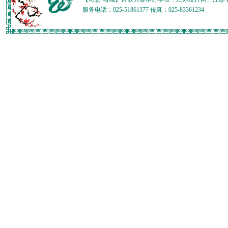
服务电话：025-51861377 传真：025-83361234