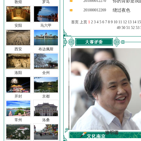
201000012270
你的背影是我
敦煌
罗马
201000012269
绕过夜色
首页 上页
1
2
3
4
5
6
7
8
9
10
11
12
13
14
15
安阳
马六甲
49
50
51
52
53
西安
布达佩斯
洛阳
全州
开封
京都
常州
洛桑
胡弦
徐明德