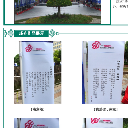
这次“诗
办、省教育厅
【
南京颂
】
【
我爱你，南京
】