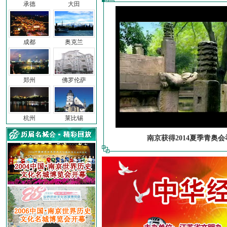
承德
大田
成都
奥克兰
郑州
佛罗伦萨
杭州
莱比锡
南京获得2014夏季青奥