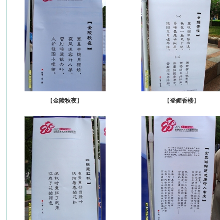
【
金陵秋夜
】
【
登媚香楼
】