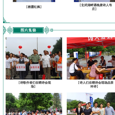
【
玄武湖畔遇晚唐诗人韦
【
栖霞红枫
】
庄
】
【
诗歌作者们在晒诗会现
【
诗人们在晒诗会现场品茶
场
】
吟诗
】