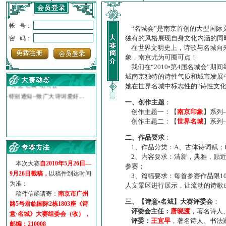
·
诗意名城·获奖名单
帐 号：
“名城会”是南京首创的大型国际
·
【诗意·名城】地铁展示作...
独有的风格展现自身文化内涵的同
密 码：
·
诗意名城·地铁时间
在世界文明史上，诗歌与名城向来
·
地铁完美呈现【诗意·名城...
象，南京尤为可圈可点！
·
参赛作品多达5000多首
我们在“2010•第4届名城会”
·
“诗意·名城”晒诗会
城南京独特的诗性气质和城市发展
·
特别通知--致广大诗词爱好...
她在世界名城中标志性的“诗性文
一、创作主题
：
创作主题一：【
南京印象
】系列
创作主题二：【
世界名城
】系列
二、作品要求
：
1、作品分类：A、古体诗词赋；
2、内容要求：清新，典雅，贴近
本次大赛
自2010年5月26日—
参赛；
9月26日截稿，
以稿件到达时间
3、篇幅要求：每首参赛作品限1
为准：
人文景区进行展示，让流动的诗歌
稿件信函请寄：
南京市广州
三、【诗意•名城】大赛评委会
：
路5号君临国际2栋1803座《诗
评委会主任：
唐晓渡
，著名诗人
意·名城》大赛组委会（收），
评委：
王宜早
，著名诗人、书法
邮编：210008