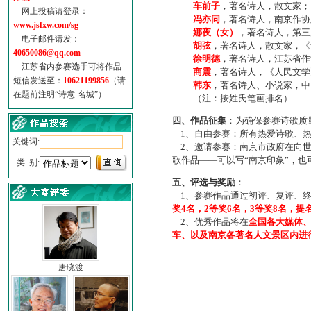
车前子
，著名诗人，散文家；
网上投稿请登录：
冯亦同
，著名诗人，南京作协
www.jsfxw.com/sg
娜夜（女）
，著名诗人，第三
电子邮件请发：
胡弦
，著名诗人，散文家，《诗
40650086@qq.com
徐明德
，著名诗人，江苏省作
江苏省内参赛选手可将作品
商震
，著名诗人，《人民文学
短信发送至：
10621199856
（请
韩东
，著名诗人、小说家，中
在题前注明“诗意·名城”）
（注：按姓氏笔画排名）
四、作品征集
：为确保参赛诗歌质
1、自由参赛：所有热爱诗歌、热
关键词:
2、邀请参赛：南京市政府在向世
歌作品——可以写“南京印象”，
类 别:
五、评选与奖励
：
1、参赛作品通过初评、复评、终
奖4名，2等奖6名，3等奖8名，提
2、优秀作品将在
全国各大媒体
车、以及南京各著名人文景区内进
唐晓渡