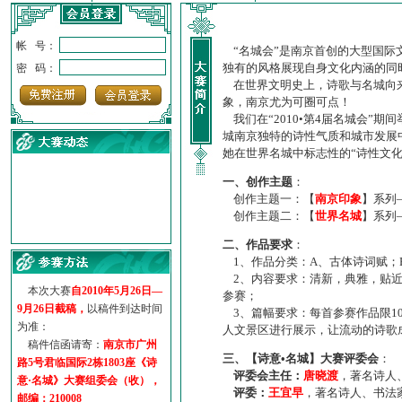
帐 号：
“名城会”是南京首创的大型国际
独有的风格展现自身文化内涵的同
密 码：
在世界文明史上，诗歌与名城向来
象，南京尤为可圈可点！
我们在“2010•第4届名城会”
城南京独特的诗性气质和城市发展
她在世界名城中标志性的“诗性文
一、创作主题
：
创作主题一：【
南京印象
】系列
创作主题二：【
世界名城
】系列
·
诗意名城·获奖名单
二、作品要求
：
·
【诗意·名城】地铁展示作...
1、作品分类：A、古体诗词赋；
·
诗意名城·地铁时间
2、内容要求：清新，典雅，贴近
·
地铁完美呈现【诗意·名城...
本次大赛
自2010年5月26日—
参赛；
·
参赛作品多达5000多首
9月26日截稿，
以稿件到达时间
3、篇幅要求：每首参赛作品限1
·
“诗意·名城”晒诗会
为准：
人文景区进行展示，让流动的诗歌
·
特别通知--致广大诗词爱好...
稿件信函请寄：
南京市广州
三、【诗意•名城】大赛评委会
：
路5号君临国际2栋1803座《诗
评委会主任：
唐晓渡
，著名诗人
意·名城》大赛组委会（收），
评委：
王宜早
，著名诗人、书法
邮编：210008