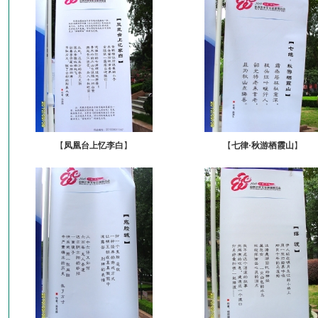
【
凤凰台上忆李白
】
【
七律·秋游栖霞山
】