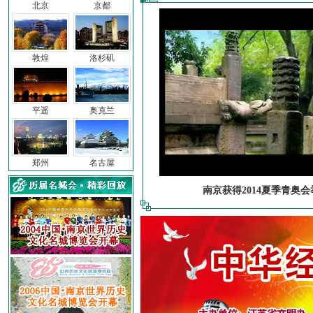
北京
京都
敦煌
洛杉矶
平遥
奥克兰
郑州
名古屋
南京获得2014夏季青奥