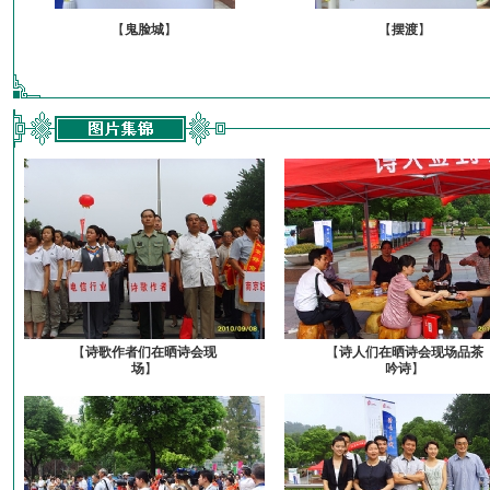
【
鬼脸城
】
【
摆渡
】
【
诗歌作者们在晒诗会现
【
诗人们在晒诗会现场品茶
场
】
吟诗
】