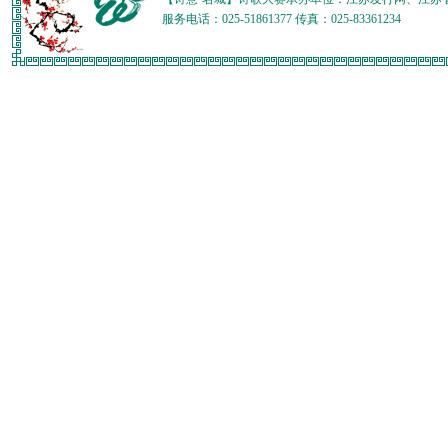
服务电话：025-51861377 传真：025-83361234