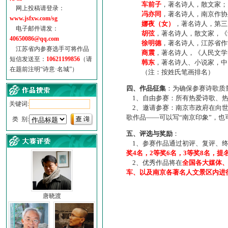
车前子
，著名诗人，散文家；
网上投稿请登录：
冯亦同
，著名诗人，南京作协
www.jsfxw.com/sg
娜夜（女）
，著名诗人，第三
电子邮件请发：
胡弦
，著名诗人，散文家，《诗
40650086@qq.com
徐明德
，著名诗人，江苏省作
江苏省内参赛选手可将作品
商震
，著名诗人，《人民文学
短信发送至：
10621199856
（请
韩东
，著名诗人、小说家，中
在题前注明“诗意·名城”）
（注：按姓氏笔画排名）
四、作品征集
：为确保参赛诗歌质
1、自由参赛：所有热爱诗歌、热
关键词:
2、邀请参赛：南京市政府在向世
歌作品——可以写“南京印象”，
类 别:
五、评选与奖励
：
1、参赛作品通过初评、复评、终
奖4名，2等奖6名，3等奖8名，提
2、优秀作品将在
全国各大媒体
车、以及南京各著名人文景区内进
唐晓渡