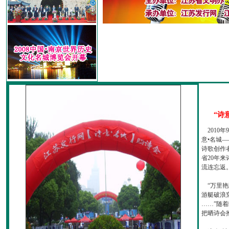
“诗
2010
意•名城—
诗歌创作
省20年
流连忘返
“万里艳
游艇破浪
……”随
把晒诗会