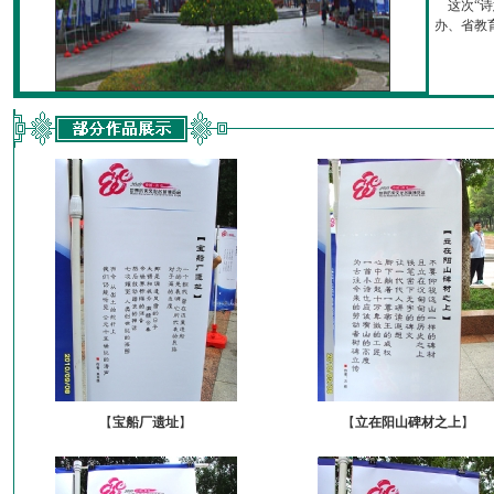
这次“诗
办、省教育厅
【
宝船厂遗址
】
【
立在阳山碑材之上
】