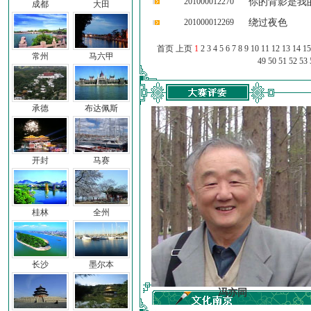
201000012270
你的背影是我
成都
大田
201000012269
绕过夜色
首页 上页
1
2
3
4
5
6
7
8
9
10
11
12
13
14
15
常州
马六甲
49
50
51
52
53
承德
布达佩斯
开封
马赛
桂林
全州
长沙
墨尔本
车前子
冯亦同