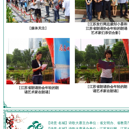
【
江苏发行网总裁邹小晏和
【
媒体关注
】
江苏省朗诵协会年轻的朗诵
艺术家们亲切合影
】
【
江苏省朗诵协会年轻的朗
【
江苏省朗诵协会年轻的朗
诵艺术家在朗诵
】
诵艺术家在朗诵
】
【诗意·名城】诗歌大赛主办单位：省文明办、省教育
【诗意·名城】诗歌大赛承办单位：江苏发行网、江苏