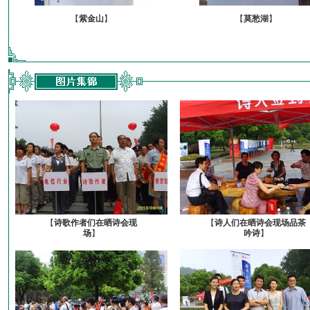
【
紫金山
】
【
莫愁湖
】
【
诗歌作者们在晒诗会现
【
诗人们在晒诗会现场品茶
场
】
吟诗
】