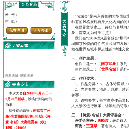
帐 号：
“名城会”是南京首创的大型国际
独有的风格展现自身文化内涵的同
密 码：
在世界文明史上，诗歌与名城向来
象，南京尤为可圈可点！
我们在“2010•第4届名城会”
城南京独特的诗性气质和城市发展
她在世界名城中标志性的“诗性文
一、创作主题
：
创作主题一：【
南京印象
】系列
·
诗意名城·获奖名单
创作主题二：【
世界名城
】系列
·
【诗意·名城】地铁展示作...
二、作品要求
：
·
诗意名城·地铁时间
1、作品分类：A、古体诗词赋；
·
地铁完美呈现【诗意·名城...
2、内容要求：清新，典雅，贴近
·
参赛作品多达5000多首
本次大赛
自2010年5月26日—
参赛；
·
“诗意·名城”晒诗会
9月26日截稿，
以稿件到达时间
3、篇幅要求：每首参赛作品限1
为准：
·
特别通知--致广大诗词爱好...
人文景区进行展示，让流动的诗歌
稿件信函请寄：
南京市广州
三、【诗意•名城】大赛评委会
：
路5号君临国际2栋1803座《诗
评委会主任：
唐晓渡
，著名诗人
意·名城》大赛组委会（收），
评委：
王宜早
，著名诗人、书法
邮编：210008