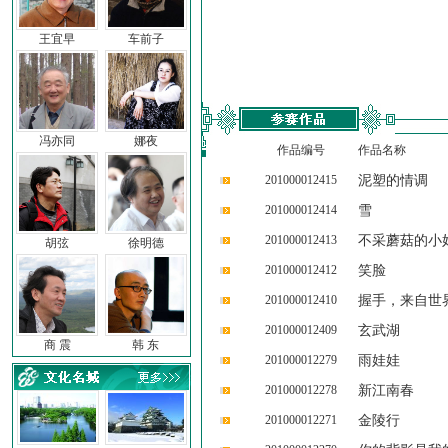
王宜早
车前子
冯亦同
娜夜
作品编号
作品名称
201000012415
泥塑的情调
201000012414
雪
201000012413
不采蘑菇的小
胡弦
徐明德
201000012412
笑脸
201000012410
握手，来自世
201000012409
玄武湖
商 震
韩 东
201000012279
雨娃娃
201000012278
新江南春
201000012271
金陵行