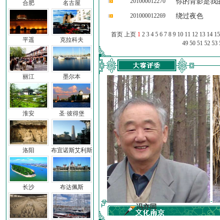
201000012270
你的背影是我
合肥
名古屋
201000012269
绕过夜色
首页 上页
1
2
3
4
5
6
7
8
9
10
11
12
13
14
15
平遥
克拉科夫
49
50
51
52
53
丽江
墨尔本
淮安
圣·彼得堡
洛阳
布宜诺斯艾利斯
长沙
布达佩斯
子
冯亦同