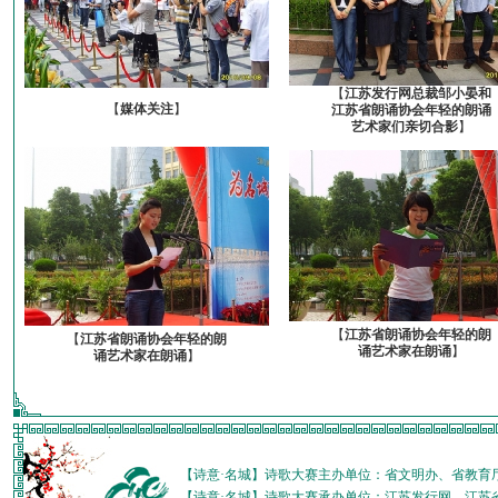
【
江苏发行网总裁邹小晏和
【
媒体关注
】
江苏省朗诵协会年轻的朗诵
艺术家们亲切合影
】
【
江苏省朗诵协会年轻的朗
【
江苏省朗诵协会年轻的朗
诵艺术家在朗诵
】
诵艺术家在朗诵
】
【诗意·名城】诗歌大赛主办单位：省文明办、省教育
【诗意·名城】诗歌大赛承办单位：江苏发行网、江苏