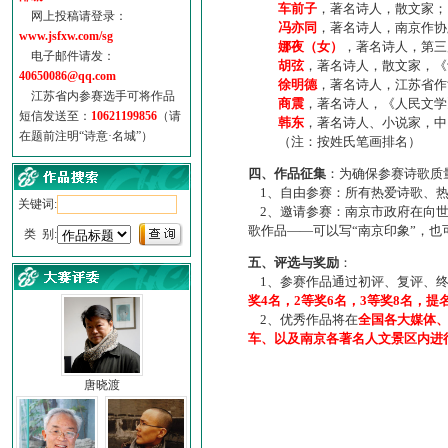
车前子
，著名诗人，散文家；
网上投稿请登录：
冯亦同
，著名诗人，南京作协
www.jsfxw.com/sg
娜夜（女）
，著名诗人，第三
电子邮件请发：
胡弦
，著名诗人，散文家，《诗
40650086@qq.com
徐明德
，著名诗人，江苏省作
江苏省内参赛选手可将作品
商震
，著名诗人，《人民文学
短信发送至：
10621199856
（请
韩东
，著名诗人、小说家，中
在题前注明“诗意·名城”）
（注：按姓氏笔画排名）
四、作品征集
：为确保参赛诗歌质
1、自由参赛：所有热爱诗歌、热
关键词:
2、邀请参赛：南京市政府在向世
歌作品——可以写“南京印象”，
类 别:
五、评选与奖励
：
1、参赛作品通过初评、复评、终
奖4名，2等奖6名，3等奖8名，提
2、优秀作品将在
全国各大媒体
车、以及南京各著名人文景区内进
唐晓渡