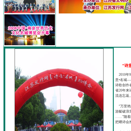
“诗
2010
意•名城—
诗歌创作
省20年
流连忘返
“万里艳
游艇破浪
……”随
把晒诗会