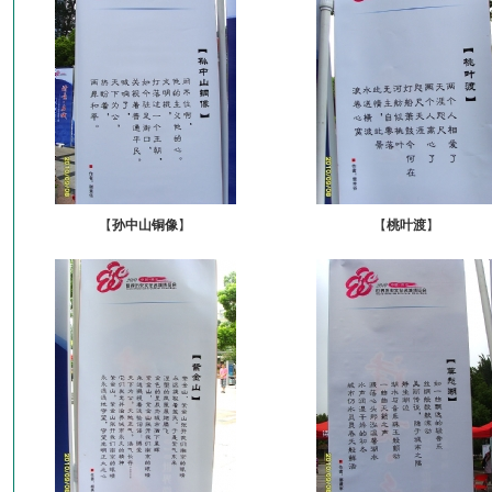
【
孙中山铜像
】
【
桃叶渡
】