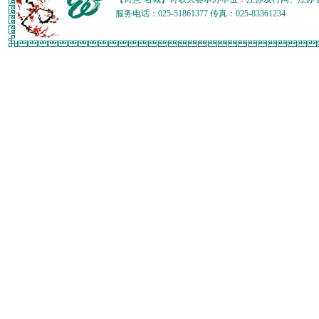
服务电话：025-51861377 传真：025-83361234