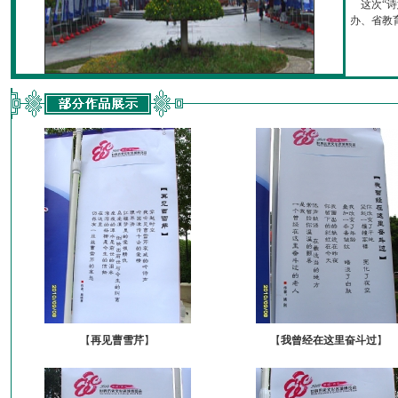
这次“诗
办、省教育厅
【
再见曹雪芹
】
【
我曾经在这里奋斗过
】