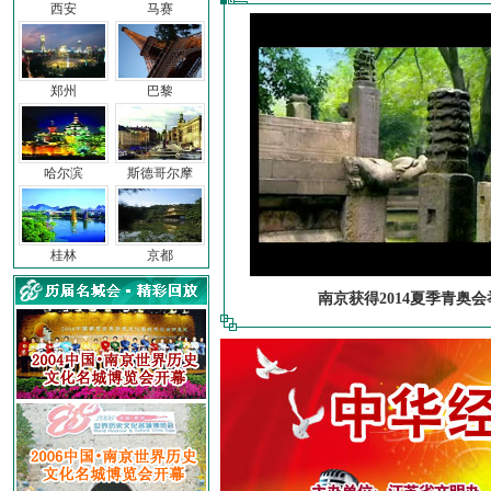
西安
马赛
郑州
巴黎
哈尔滨
斯德哥尔摩
桂林
京都
南京获得2014夏季青奥