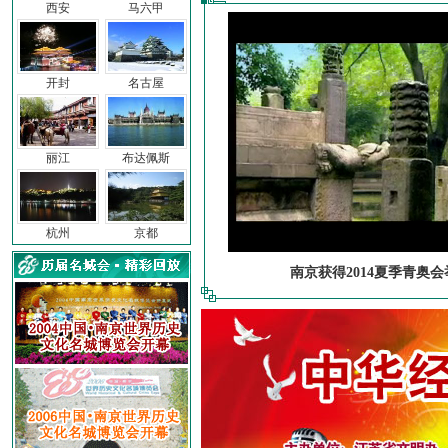
西安
马六甲
开封
名古屋
丽江
布达佩斯
杭州
京都
南京获得2014夏季青奥