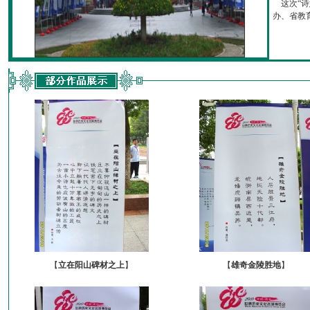
这次“诗
办、省教育厅
【
立在阳山碑材之上
】
【
雄奇金陵胜地
】