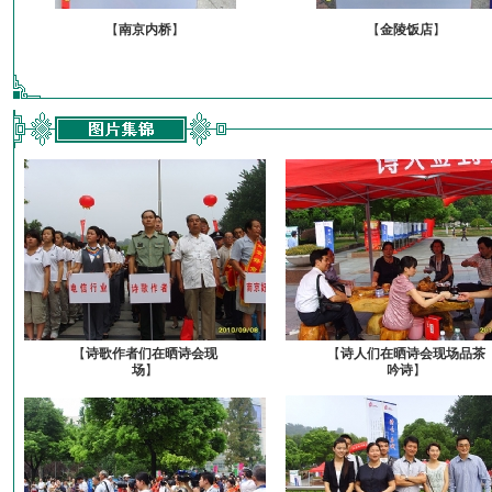
【
南京内桥
】
【
金陵饭店
】
【
诗歌作者们在晒诗会现
【
诗人们在晒诗会现场品茶
场
】
吟诗
】