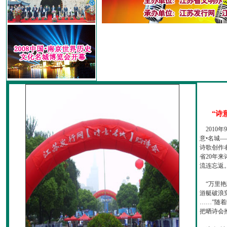
“诗
2010
意•名城—
诗歌创作
省20年
流连忘返
“万里艳
游艇破浪
……”随
把晒诗会