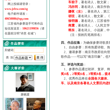
车前子
，著名诗人，散文家；
网上投稿请登录：
冯亦同
，著名诗人，南京作协
www.jsfxw.com/sg
娜夜（女）
，著名诗人，第三
电子邮件请发：
胡弦
，著名诗人，散文家，《诗
40650086@qq.com
徐明德
，著名诗人，江苏省作
江苏省内参赛选手可将作品
商震
，著名诗人，《人民文学
短信发送至：
10621199856
（请
韩东
，著名诗人、小说家，中
在题前注明“诗意·名城”）
（注：按姓氏笔画排名）
四、作品征集
：为确保参赛诗歌质
1、自由参赛：所有热爱诗歌、热
关键词:
2、邀请参赛：南京市政府在向世
歌作品——可以写“南京印象”，
类 别:
五、评选与奖励
：
1、参赛作品通过初评、复评、终
奖4名，2等奖6名，3等奖8名，提
2、优秀作品将在
全国各大媒体
车、以及南京各著名人文景区内进
唐晓渡