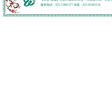
服务电话：025-51861377 传真：025-83361234