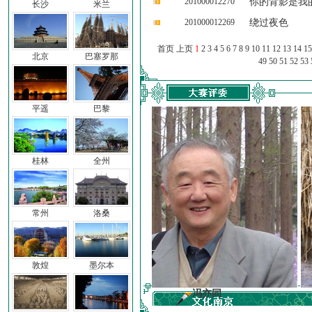
201000012270
你的背影是我
长沙
米兰
201000012269
绕过夜色
首页 上页
1
2
3
4
5
6
7
8
9
10
11
12
13
14
15
北京
巴塞罗那
49
50
51
52
53
平遥
巴黎
桂林
全州
常州
洛桑
敦煌
墨尔本
前子
冯亦同