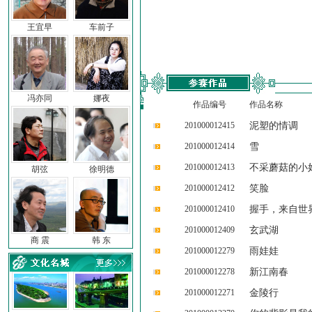
王宜早
车前子
冯亦同
娜夜
作品编号
作品名称
201000012415
泥塑的情调
201000012414
雪
201000012413
不采蘑菇的小
胡弦
徐明德
201000012412
笑脸
201000012410
握手，来自世
201000012409
玄武湖
商 震
韩 东
201000012279
雨娃娃
201000012278
新江南春
201000012271
金陵行