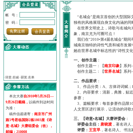
帐 号：
“名城会”是南京首创的大型国际
独有的风格展现自身文化内涵的同
密 码：
在世界文明史上，诗歌与名城向来
象，南京尤为可圈可点！
我们在“2010•第4届名城会”
城南京独特的诗性气质和城市发展
她在世界名城中标志性的“诗性文
一、创作主题
：
创作主题一：【
南京印象
】系列
·
诗意名城·获奖名单
创作主题二：【
世界名城
】系列
·
【诗意·名城】地铁展示作...
二、作品要求
：
·
诗意名城·地铁时间
1、作品分类：A、古体诗词赋；
·
地铁完美呈现【诗意·名城...
2、内容要求：清新，典雅，贴近
·
参赛作品多达5000多首
本次大赛
自2010年5月26日—
参赛；
·
“诗意·名城”晒诗会
9月26日截稿，
以稿件到达时间
3、篇幅要求：每首参赛作品限1
为准：
·
特别通知--致广大诗词爱好...
人文景区进行展示，让流动的诗歌
稿件信函请寄：
南京市广州
三、【诗意•名城】大赛评委会
：
路5号君临国际2栋1803座《诗
评委会主任：
唐晓渡
，著名诗人
意·名城》大赛组委会（收），
评委：
王宜早
，著名诗人、书法
邮编：210008