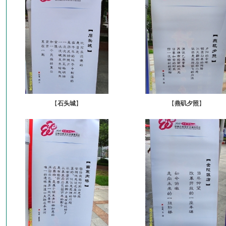
【
石头城
】
【
燕矶夕照
】