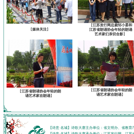
【
江苏发行网总裁邹小晏和
【
媒体关注
】
江苏省朗诵协会年轻的朗诵
艺术家们亲切合影
】
【
江苏省朗诵协会年轻的朗
【
江苏省朗诵协会年轻的朗
诵艺术家在朗诵
】
诵艺术家在朗诵
】
【诗意·名城】诗歌大赛主办单位：省文明办、省教育
【诗意·名城】诗歌大赛承办单位：江苏发行网、江苏