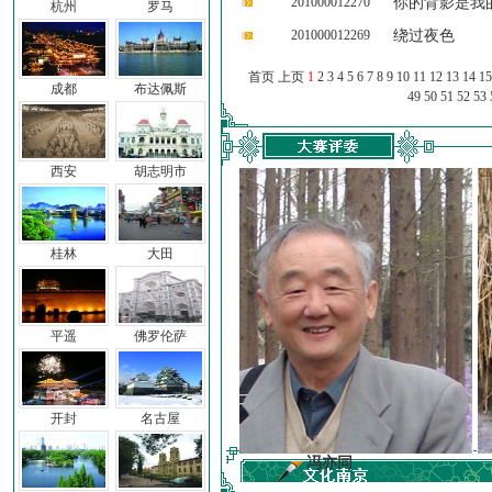
201000012270
你的背影是我
杭州
罗马
201000012269
绕过夜色
首页 上页
1
2
3
4
5
6
7
8
9
10
11
12
13
14
15
成都
布达佩斯
49
50
51
52
53
西安
胡志明市
桂林
大田
平遥
佛罗伦萨
开封
名古屋
子
冯亦同