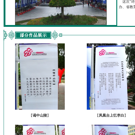
这次“诗
办、省教育厅
【
谒中山陵
】
【
凤凰台上忆李白
】