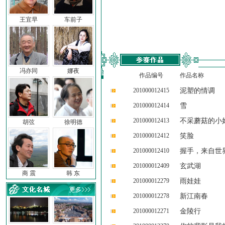
王宜早
车前子
冯亦同
娜夜
作品编号
作品名称
201000012415
泥塑的情调
201000012414
雪
201000012413
不采蘑菇的小
胡弦
徐明德
201000012412
笑脸
201000012410
握手，来自世
201000012409
玄武湖
商 震
韩 东
201000012279
雨娃娃
201000012278
新江南春
201000012271
金陵行