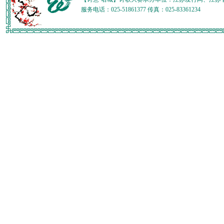
服务电话：025-51861377 传真：025-83361234