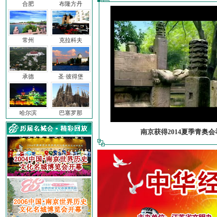
合肥
布隆方丹
常州
克拉科夫
承德
圣·彼得堡
哈尔滨
巴塞罗那
南京获得2014夏季青奥