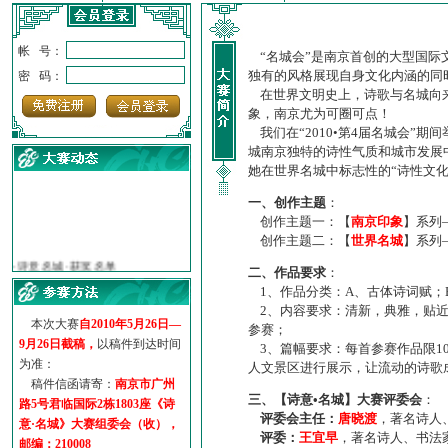
帐 号：
“名城会”是南京首创的大型国际
独有的风格展现自身文化内涵的同
密 码：
在世界文明史上，诗歌与名城向来
象，南京尤为可圈可点！
我们在“2010•第4届名城会”
城南京独特的诗性气质和城市发展
她在世界名城中标志性的“诗性文
一、创作主题
：
创作主题一：【
南京印象
】系列
创作主题二：【
世界名城
】系列
·
诗意名城·获奖名单
·
【诗意·名城】地铁展示作...
二、作品要求
：
·
诗意名城·地铁时间
1、作品分类：A、古体诗词赋；
·
地铁完美呈现【诗意·名城...
2、内容要求：清新，典雅，贴近
本次大赛
自2010年5月26日—
·
参赛作品多达5000多首
参赛；
9月26日截稿，
以稿件到达时间
·
“诗意·名城”晒诗会
3、篇幅要求：每首参赛作品限1
为准：
人文景区进行展示，让流动的诗歌
·
特别通知--致广大诗词爱好...
稿件信函请寄：
南京市广州
三、【诗意•名城】大赛评委会
：
路5号君临国际2栋1803座《诗
评委会主任：
唐晓渡
，著名诗人
意·名城》大赛组委会（收），
评委：
王宜早
，著名诗人、书法
邮编：210008