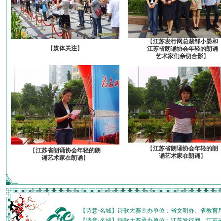
【
江苏发行网总裁邹小晏和
【
媒体关注
】
江苏省朗诵协会年轻的朗诵
艺术家们亲切合影
】
【
江苏省朗诵协会年轻的朗
【
江苏省朗诵协会年轻的朗
诵艺术家在朗诵
】
诵艺术家在朗诵
】
【诗意·名城】诗歌大赛主办单位：省文明办、省教育
【诗意·名城】诗歌大赛承办单位：江苏发行网、江苏