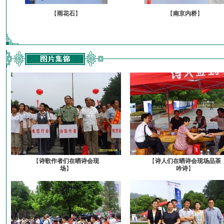
【
雨花石
】
【
南京内桥
】
【
诗歌作者们在晒诗会现
【
诗人们在晒诗会现场品茶
场
】
吟诗
】