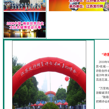
“诗
2010
意•名城—
诗歌创作
省20年
流连忘返
“万里艳
游艇破浪
……”随
把晒诗会