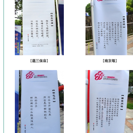
【
题三保庙
】
【
南京颂
】