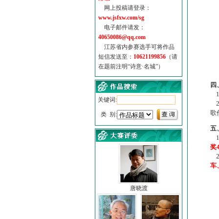
网上投稿请登录：
www.jsfxw.com/sg
电子邮件请发：
40650086@qq.com
江苏省内参赛选手可将作品
短信发送至：
10621199856
（请
在题前注明“诗意·名城”）
（
四
1
关键词:
2
歌
类 别:
五
1
奖
2
车
唐晓渡