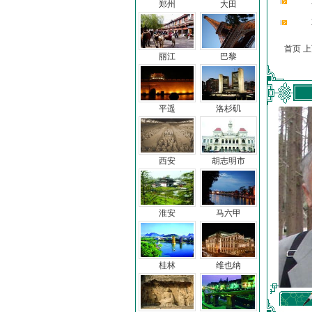
郑州
大田
首页 
丽江
巴黎
平遥
洛杉矶
西安
胡志明市
淮安
马六甲
桂林
维也纳
车前子
冯亦