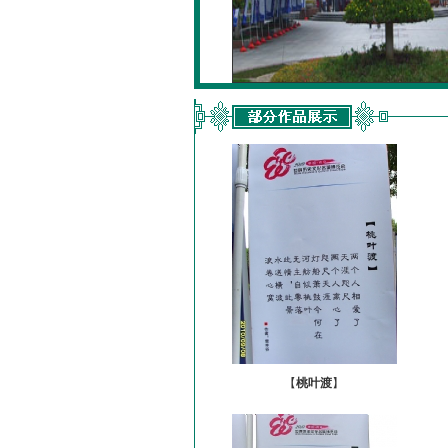
【
桃叶渡
】