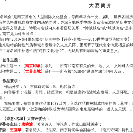
大 赛 简 介
名城会”是南京首创的大型国际文化盛会，每两年举办一次。届时，世界各国
有的风格展现自身文化内涵的同时，更深入地感受中国•南京流光溢彩的历史文
世界文明史上，诗歌与名城向来有着密切关系，“诗以城名”或“城以诗名”是
，南京尤为可圈可点！
们在“2010•第4届名城会”期间举办【诗意•名城——2010世界微型诗歌大
南京独特的诗性气质和城市发展中的人文关怀，更阐释了现代南京诗意栖居的
在世界名城中标志性的“诗性文化地位”，无疑具有影响深远的重要意义。
、创作主题
：
作主题一：【
南京印象
】系列——所有和南京有关的天、地、人、文均可入
作主题二：【
世界名城
】系列——所有被“名城会”邀请的城市均可入诗；
、作品要求
：
、作品分类：A、古体诗词赋；B、现代新诗；
、内容要求：清新，典雅，贴近现实，积极健康的描述城市发展、人居环境、
赛；
、篇幅要求：每首参赛作品限10行以内，入选作品将被制成精美挂牌，悬挂于
文景区进行展示，让流动的诗歌成为诗情画意的南京最独特的一道人文景观…
、【诗意•名城】大赛评委会
：
评委会主任：
唐晓渡
，著名诗人、评论家，作家出版社编审；
评委：
王宜早
，著名诗人、书法家。南京诗词学会副会长、《南京诗词》诗刊