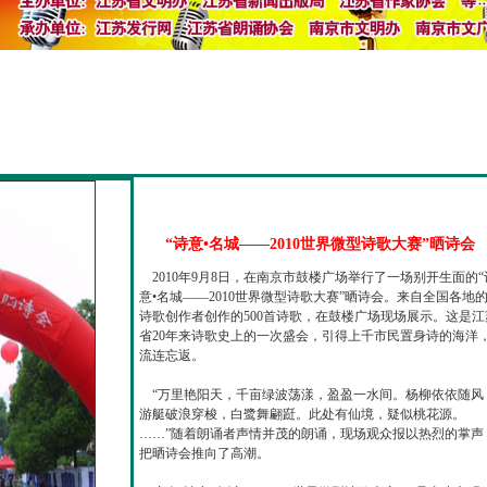
“诗意•名城——2010世界微型诗歌大赛”晒诗会
2010年9月8日，在南京市鼓楼广场举行了一场别开生面的“
意•名城——2010世界微型诗歌大赛”晒诗会。来自全国各地
诗歌创作者创作的500首诗歌，在鼓楼广场现场展示。这是江
省20年来诗歌史上的一次盛会，引得上千市民置身诗的海洋
流连忘返。
“万里艳阳天，千亩绿波荡漾，盈盈一水间。杨柳依依随风
游艇破浪穿梭，白鹭舞翩跹。此处有仙境，疑似桃花源。
……”随着朗诵者声情并茂的朗诵，现场观众报以热烈的掌声
把晒诗会推向了高潮。