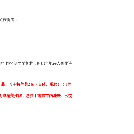
”奖获得者；
“作协”等文学机构，组织当地诗人创作诗
作品
，其中
特等奖2名（古体、现代）；1等
制成精美挂牌，悬挂于南京市内地铁、公交