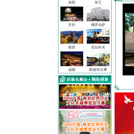
洛阳
米兰
开封
佛罗伦萨
敦煌
克拉科夫
成都
斯德哥尔摩