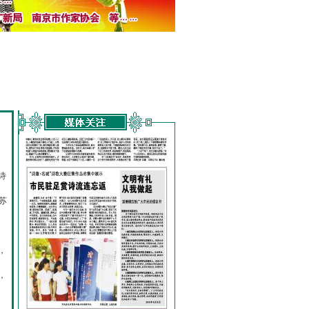
诗
的
苏
，
，
，