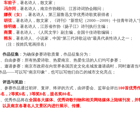
车前子
，著名诗人，散文家；
冯亦同
，著名诗人，南京作协顾问、江苏诗词协会顾问；
娜夜（女）
，著名诗人，第三届鲁迅文学优秀诗歌奖获得者；
胡弦
，著名诗人，散文家，《诗刊》“新世纪（2000—2009）十佳青年诗人
徐明德
，著名诗人，江苏省作协《扬子江》诗刊执行主编；
商震
，著名诗人，《人民文学》副主编，全国十佳诗歌编辑；
韩东
，著名诗人、小说家，中国“第三代诗歌运动”最具代表性诗人之一；
注：按姓氏笔画排名）
、作品征集
：为确保参赛诗歌质量，作品征集分为：
、自由参赛：所有热爱诗歌、热爱南京、热爱生活的人们均可参赛；
、邀请参赛：南京市政府在向世界各国历史文化名城发邀请函时，同时邀请当地
作品——可以写“南京印象”，也可以写他们自己的城市文化亮点；
、评选与奖励
：
、参赛作品通过初评、复评、终评的方式，由评委会、监审会评出
100首优秀
4名，2等奖6名，3等奖8名，提名奖80名。
、优秀作品将在
全国各大媒体、优秀诗歌刊物和相关网络媒体上陆续刊发，并
、以及南京各著名人文景区内进行展示、传播
。