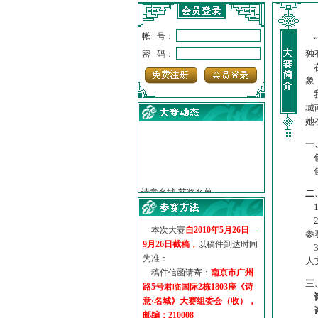
帐 号：
“
独
密 码：
在
象
我
城
她
一
创
·
诗意名城·获奖名单
创
·
【诗意·名城】地铁展示作...
二
·
诗意名城·地铁时间
1
·
地铁完美呈现【诗意·名城...
2
·
参赛作品多达5000多首
本次大赛
自2010年5月26日—
参
·
“诗意·名城”晒诗会
9月26日截稿，
以稿件到达时间
3
·
特别通知--致广大诗词爱好...
为准：
人
稿件信函请寄：
南京市广州
三
路5号君临国际2栋1803座《诗
意·名城》大赛组委会（收），
邮编：210008