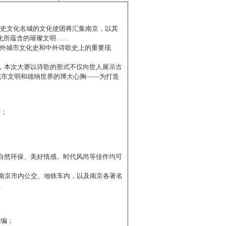
历史文化名城的文化使团将汇集南京，以其
化所蕴含的璀璨文明……
中外城市文化史和中外诗歌史上的重要现
赛】，本次大赛以诗歌的形式不仅向世人展示古
城市文明和雄纳世界的博大心胸——为打造
诗；
自然环保、美好情感、时代风尚等佳作均可
南京市内公交、地铁车内，以及南京各著名
…
主编；