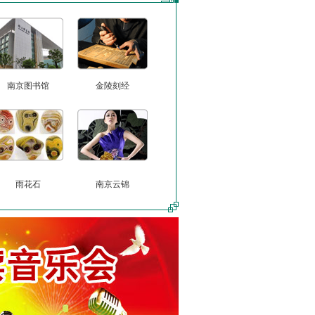
南京图书馆
金陵刻经
雨花石
南京云锦