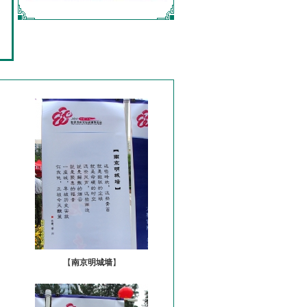
【
南京明城墙
】