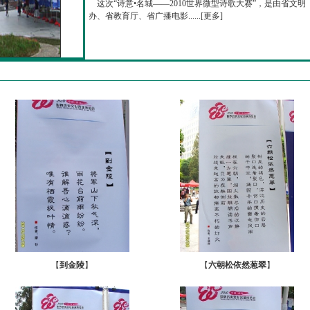
这次“诗意•名城——2010世界微型诗歌大赛”，是由省文明
办、省教育厅、省广播电影......[
更多
]
【
到金陵
】
【
六朝松依然葱翠
】