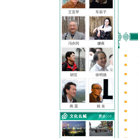
王宜早
车前子
冯亦同
娜夜
胡弦
徐明德
商 震
韩 东