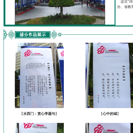
这次“诗
办、省教育厅
【
水西门：赏心亭题句
】
【
心中的城
】