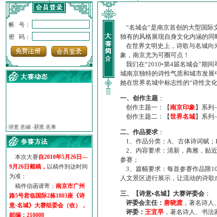
帐 号：
“名城会”是南京首创的大型国际
独有的风格展现自身文化内涵的同
密 码：
在世界文明史上，诗歌与名城向来
象，南京尤为可圈可点！
我们在“2010•第4届名城会”
城南京独特的诗性气质和城市发展
她在世界名城中标志性的“诗性文
一、创作主题
：
创作主题一：【
南京印象
】系列
·
诗意名城·获奖名单
创作主题二：【
世界名城
】系列
·
【诗意·名城】地铁展示作...
二、作品要求
：
·
诗意名城·地铁时间
1、作品分类：A、古体诗词赋；
·
地铁完美呈现【诗意·名城...
2、内容要求：清新，典雅，贴近
·
参赛作品多达5000多首
本次大赛
自2010年5月26日—
参赛；
9月26日截稿，
以稿件到达时间
·
“诗意·名城”晒诗会
3、篇幅要求：每首参赛作品限1
为准：
·
特别通知--致广大诗词爱好...
人文景区进行展示，让流动的诗歌
稿件信函请寄：
南京市广州
三、【诗意•名城】大赛评委会
：
路5号君临国际2栋1803座《诗
评委会主任：
唐晓渡
，著名诗人
意·名城》大赛组委会（收），
评委：
王宜早
，著名诗人、书法
邮编：210008