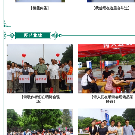
【
栖霞仰圣
】
【
我曾经在这里奋斗过
】
【
诗歌作者们在晒诗会现
【
诗人们在晒诗会现场品茶
场
】
吟诗
】