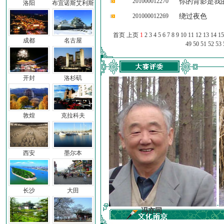
201000012270
你的背影是我
洛阳
布宜诺斯艾利斯
201000012269
绕过夜色
首页 上页
1
2
3
4
5
6
7
8
9
10
11
12
13
14
15
成都
名古屋
49
50
51
52
53
开封
洛杉矶
敦煌
克拉科夫
西安
墨尔本
长沙
大田
前子
冯亦同