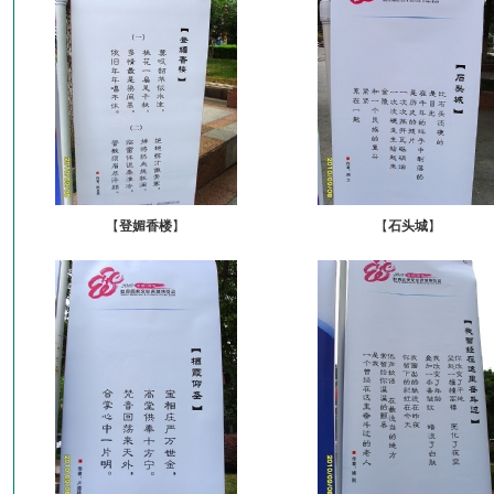
【
登媚香楼
】
【
石头城
】