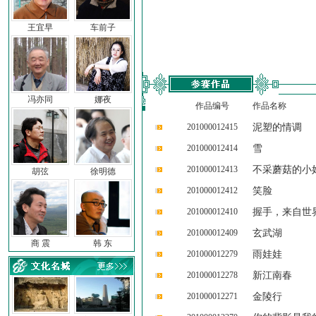
王宜早
车前子
冯亦同
娜夜
作品编号
作品名称
201000012415
泥塑的情调
201000012414
雪
201000012413
不采蘑菇的小
胡弦
徐明德
201000012412
笑脸
201000012410
握手，来自世
201000012409
玄武湖
商 震
韩 东
201000012279
雨娃娃
201000012278
新江南春
201000012271
金陵行