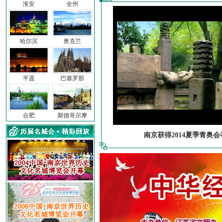
淮安
全州
哈尔滨
奥克兰
平遥
巴塞罗那
合肥
斯德哥尔摩
南京获得2014夏季青奥