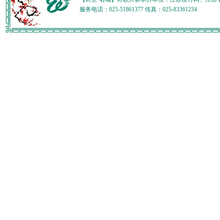
服务电话：025-51861377 传真：025-83361234