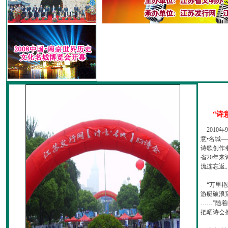
“诗
2010
意•名城—
诗歌创作
省20年
流连忘返
“万里艳
游艇破浪
……”随
把晒诗会