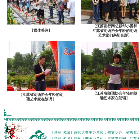
【
江苏发行网总裁邹小晏和
【
媒体关注
】
江苏省朗诵协会年轻的朗诵
艺术家们亲切合影
】
【
江苏省朗诵协会年轻的朗
【
江苏省朗诵协会年轻的朗
诵艺术家在朗诵
】
诵艺术家在朗诵
】
【诗意·名城】诗歌大赛主办单位：省文明办、省教育
【诗意·名城】诗歌大赛承办单位：江苏发行网、江苏