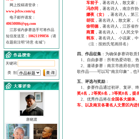
车前子
，著名诗人，散文家；
网上投稿请登录：
冯亦同
，著名诗人，南京作协
www.jsfxw.com/sg
娜夜（女）
，著名诗人，第三
电子邮件请发：
胡弦
，著名诗人，散文家，《诗
40650086@qq.com
徐明德
，著名诗人，江苏省作
江苏省内参赛选手可将作品
商震
，著名诗人，《人民文学
短信发送至：
10621199856
（请
韩东
，著名诗人、小说家，中
在题前注明“诗意·名城”）
（注：按姓氏笔画排名）
四、作品征集
：为确保参赛诗歌质
1、自由参赛：所有热爱诗歌、热
关键词:
2、邀请参赛：南京市政府在向世
歌作品——可以写“南京印象”，
类 别:
五、评选与奖励
：
1、参赛作品通过初评、复评、终
奖4名，2等奖6名，3等奖8名，提
2、优秀作品将在
全国各大媒体
车、以及南京各著名人文景区内进
唐晓渡