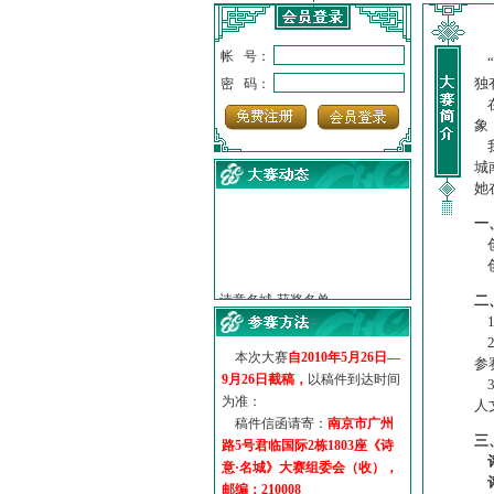
帐 号：
“
独
密 码：
在
象
我
城
她
一
创
·
诗意名城·获奖名单
创
·
【诗意·名城】地铁展示作...
二
·
诗意名城·地铁时间
1
·
地铁完美呈现【诗意·名城...
2
·
参赛作品多达5000多首
本次大赛
自2010年5月26日—
参
·
“诗意·名城”晒诗会
9月26日截稿，
以稿件到达时间
3
·
特别通知--致广大诗词爱好...
为准：
人
稿件信函请寄：
南京市广州
三
路5号君临国际2栋1803座《诗
意·名城》大赛组委会（收），
邮编：210008