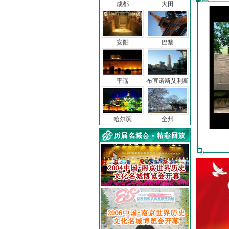
成都
大田
安阳
巴黎
平遥
布宜诺斯艾利斯
哈尔滨
全州