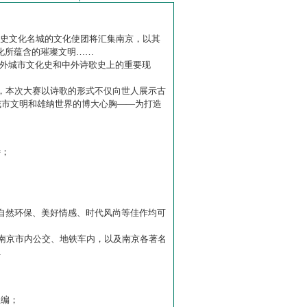
历史文化名城的文化使团将汇集南京，以其
化所蕴含的璀璨文明……
中外城市文化史和中外诗歌史上的重要现
赛】，本次大赛以诗歌的形式不仅向世人展示古
城市文明和雄纳世界的博大心胸——为打造
诗；
自然环保、美好情感、时代风尚等佳作均可
南京市内公交、地铁车内，以及南京各著名
…
主编；