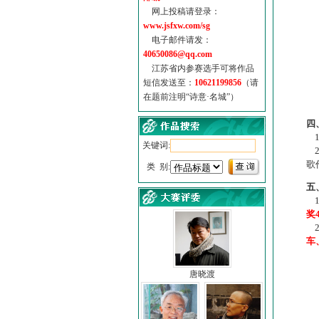
网上投稿请登录：
www.jsfxw.com/sg
电子邮件请发：
40650086@qq.com
江苏省内参赛选手可将作品
短信发送至：
10621199856
（请
在题前注明“诗意·名城”）
（
四
1
关键词:
2
歌
类 别:
五
1
奖
2
车
唐晓渡