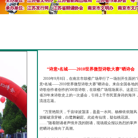
“诗意•名城——2010世界微型诗歌大赛”晒诗会
2010年9月8日，在南京市鼓楼广场举行了一场别开生面的“
意•名城——2010世界微型诗歌大赛”晒诗会。来自全国各地
诗歌创作者创作的500首诗歌，在鼓楼广场现场展示。这是江
省20年来诗歌史上的一次盛会，引得上千市民置身诗的海洋
流连忘返。
“万里艳阳天，千亩绿波荡漾，盈盈一水间。杨柳依依随风
游艇破浪穿梭，白鹭舞翩跹。此处有仙境，疑似桃花源。
……”随着朗诵者声情并茂的朗诵，现场观众报以热烈的掌声
把晒诗会推向了高潮。