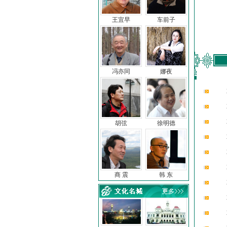
王宜早
车前子
冯亦同
娜夜
胡弦
徐明德
商 震
韩 东