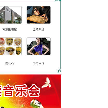
南京图书馆
金陵刻经
雨花石
南京云锦