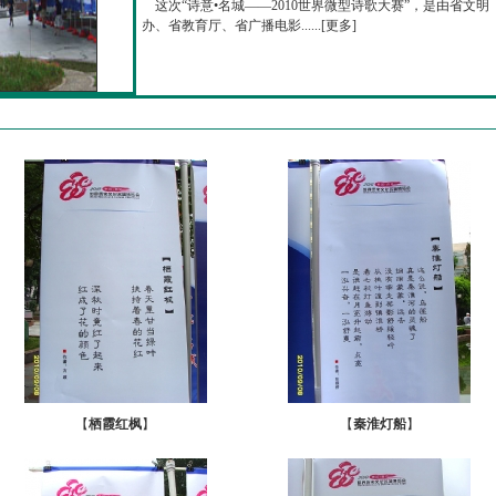
这次“诗意•名城——2010世界微型诗歌大赛”，是由省文明
办、省教育厅、省广播电影......[
更多
]
【
栖霞红枫
】
【
秦淮灯船
】