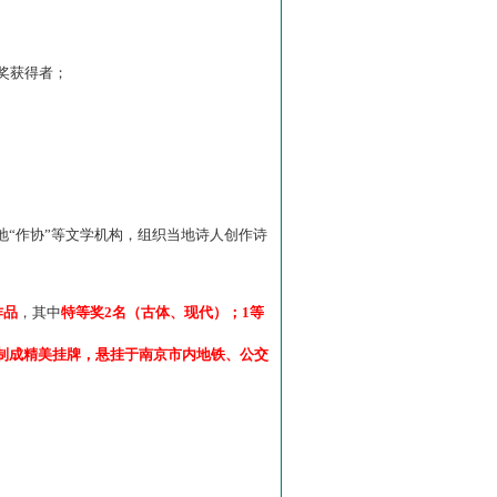
”奖获得者；
“作协”等文学机构，组织当地诗人创作诗
作品
，其中
特等奖2名（古体、现代）；1等
制成精美挂牌，悬挂于南京市内地铁、公交