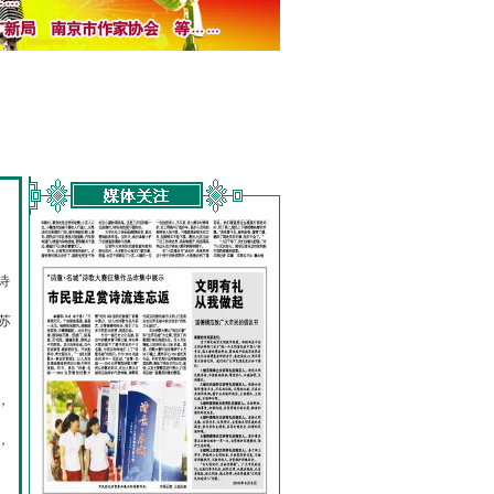
诗
的
苏
，
，
，