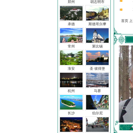
郑州
胡志明市
首页 
承德
斯德哥尔摩
常州
莱比锡
淮安
圣·彼得堡
杭州
马赛
长沙
伯尔尼
车前子
冯