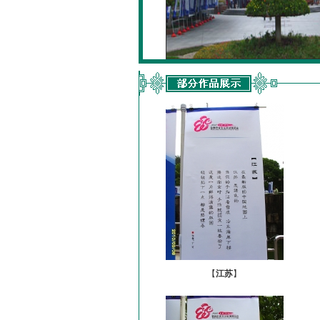
【
江苏
】