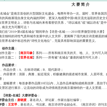
大 赛 简 介
名城会”是南京首创的大型国际文化盛会，每两年举办一次。届时，世界各国
有的风格展现自身文化内涵的同时，更深入地感受中国•南京流光溢彩的历史文
世界文明史上，诗歌与名城向来有着密切关系，“诗以城名”或“城以诗名”是
，南京尤为可圈可点！
们在“2010•第4届名城会”期间举办【诗意•名城——2010世界微型诗歌大
南京独特的诗性气质和城市发展中的人文关怀，更阐释了现代南京诗意栖居的
在世界名城中标志性的“诗性文化地位”，无疑具有影响深远的重要意义。
、创作主题
：
作主题一：【
南京印象
】系列——所有和南京有关的天、地、人、文均可入
作主题二：【
世界名城
】系列——所有被“名城会”邀请的城市均可入诗；
、作品要求
：
、作品分类：A、古体诗词赋；B、现代新诗；
、内容要求：清新，典雅，贴近现实，积极健康的描述城市发展、人居环境、
赛；
、篇幅要求：每首参赛作品限10行以内，入选作品将被制成精美挂牌，悬挂于
文景区进行展示，让流动的诗歌成为诗情画意的南京最独特的一道人文景观…
、【诗意•名城】大赛评委会
：
评委会主任：
唐晓渡
，著名诗人、评论家，作家出版社编审；
评委：
王宜早
，著名诗人、书法家。南京诗词学会副会长、《南京诗词》诗刊