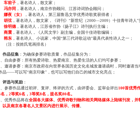
车前子
，著名诗人，散文家；
冯亦同
，著名诗人，南京作协顾问、江苏诗词协会顾问；
娜夜（女）
，著名诗人，第三届鲁迅文学优秀诗歌奖获得者；
胡弦
，著名诗人，散文家，《诗刊》“新世纪（2000—2009）十佳青年诗人
徐明德
，著名诗人，江苏省作协《扬子江》诗刊执行主编；
商震
，著名诗人，《人民文学》副主编，全国十佳诗歌编辑；
韩东
，著名诗人、小说家，中国“第三代诗歌运动”最具代表性诗人之一；
注：按姓氏笔画排名）
、作品征集
：为确保参赛诗歌质量，作品征集分为：
、自由参赛：所有热爱诗歌、热爱南京、热爱生活的人们均可参赛；
、邀请参赛：南京市政府在向世界各国历史文化名城发邀请函时，同时邀请当地
作品——可以写“南京印象”，也可以写他们自己的城市文化亮点；
、评选与奖励
：
、参赛作品通过初评、复评、终评的方式，由评委会、监审会评出
100首优秀
4名，2等奖6名，3等奖8名，提名奖80名。
、优秀作品将在
全国各大媒体、优秀诗歌刊物和相关网络媒体上陆续刊发，并
、以及南京各著名人文景区内进行展示、传播
。