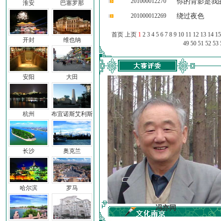
201000012270
你的背影是我
淮安
巴塞罗那
201000012269
绕过夜色
首页 上页
1
2
3
4
5
6
7
8
9
10
11
12
13
14
15
开封
维也纳
49
50
51
52
53
安阳
大田
杭州
布宜诺斯艾利斯
长沙
奥克兰
哈尔滨
罗马
车前子
冯亦同