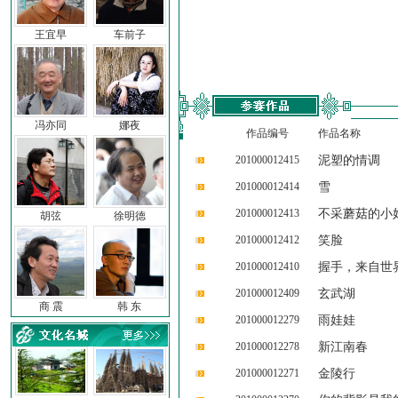
王宜早
车前子
冯亦同
娜夜
作品编号
作品名称
201000012415
泥塑的情调
201000012414
雪
201000012413
不采蘑菇的小
胡弦
徐明德
201000012412
笑脸
201000012410
握手，来自世
201000012409
玄武湖
商 震
韩 东
201000012279
雨娃娃
201000012278
新江南春
201000012271
金陵行