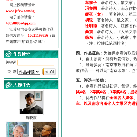
车前子
，著名诗人，散文家；
网上投稿请登录：
冯亦同
，著名诗人，南京作协
www.jsfxw.com/sg
娜夜（女）
，著名诗人，第三
电子邮件请发：
胡弦
，著名诗人，散文家，《诗
40650086@qq.com
徐明德
，著名诗人，江苏省作
江苏省内参赛选手可将作品
商震
，著名诗人，《人民文学
短信发送至：
10621199856
（请
韩东
，著名诗人、小说家，中
在题前注明“诗意·名城”）
（注：按姓氏笔画排名）
四、作品征集
：为确保参赛诗歌质
1、自由参赛：所有热爱诗歌、热
关键词:
2、邀请参赛：南京市政府在向世
歌作品——可以写“南京印象”，
类 别:
五、评选与奖励
：
1、参赛作品通过初评、复评、终
奖4名，2等奖6名，3等奖8名，提
2、优秀作品将在
全国各大媒体
车、以及南京各著名人文景区内进
唐晓渡