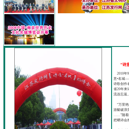
“诗
2010
意•名城—
诗歌创作
省20年
流连忘返
“万里艳
游艇破浪
……”随
把晒诗会