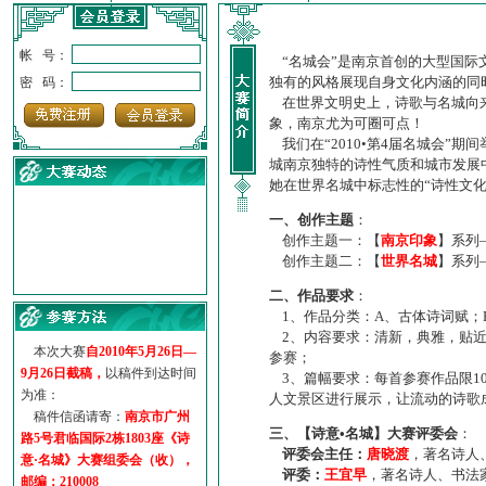
帐 号：
“名城会”是南京首创的大型国际
独有的风格展现自身文化内涵的同
密 码：
在世界文明史上，诗歌与名城向来
象，南京尤为可圈可点！
我们在“2010•第4届名城会”
城南京独特的诗性气质和城市发展
她在世界名城中标志性的“诗性文
一、创作主题
：
创作主题一：【
南京印象
】系列
创作主题二：【
世界名城
】系列
·
诗意名城·获奖名单
二、作品要求
：
·
【诗意·名城】地铁展示作...
1、作品分类：A、古体诗词赋；
·
诗意名城·地铁时间
2、内容要求：清新，典雅，贴近
·
地铁完美呈现【诗意·名城...
本次大赛
自2010年5月26日—
参赛；
·
参赛作品多达5000多首
9月26日截稿，
以稿件到达时间
3、篇幅要求：每首参赛作品限1
·
“诗意·名城”晒诗会
为准：
人文景区进行展示，让流动的诗歌
·
特别通知--致广大诗词爱好...
稿件信函请寄：
南京市广州
三、【诗意•名城】大赛评委会
：
路5号君临国际2栋1803座《诗
评委会主任：
唐晓渡
，著名诗人
意·名城》大赛组委会（收），
评委：
王宜早
，著名诗人、书法
邮编：210008