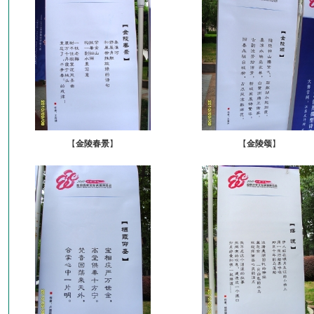
【
金陵春景
】
【
金陵颂
】