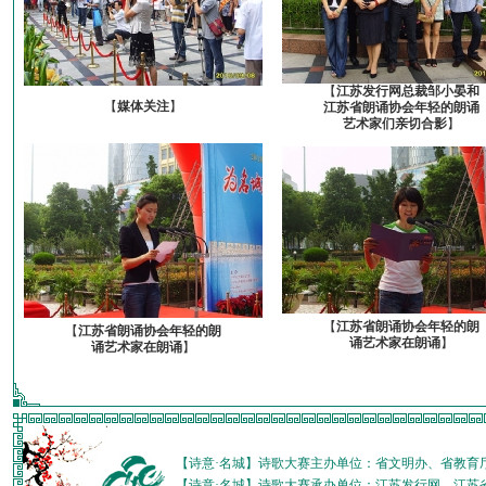
【
江苏发行网总裁邹小晏和
【
媒体关注
】
江苏省朗诵协会年轻的朗诵
艺术家们亲切合影
】
【
江苏省朗诵协会年轻的朗
【
江苏省朗诵协会年轻的朗
诵艺术家在朗诵
】
诵艺术家在朗诵
】
【诗意·名城】诗歌大赛主办单位：省文明办、省教育
【诗意·名城】诗歌大赛承办单位：江苏发行网、江苏