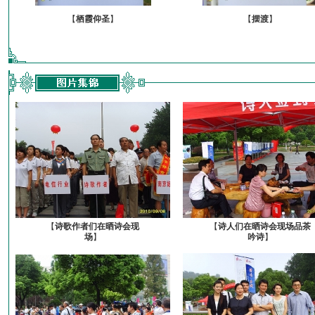
【
栖霞仰圣
】
【
摆渡
】
【
诗歌作者们在晒诗会现
【
诗人们在晒诗会现场品茶
场
】
吟诗
】