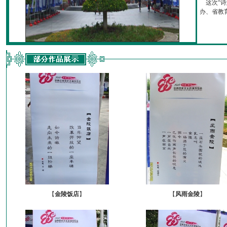
这次“诗
办、省教育厅
【
金陵饭店
】
【
风雨金陵
】