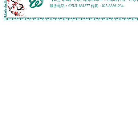
服务电话：025-51861377 传真：025-83361234