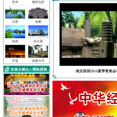
常州
佛罗伦萨
合肥
洛桑
桂林
名古屋
平遥
布隆方丹
南京获得2014夏季青奥