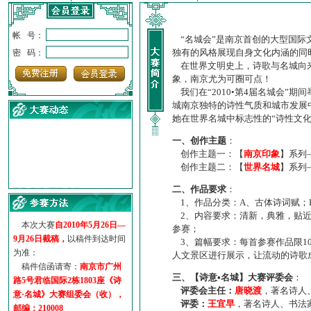
帐 号：
“名城会”是南京首创的大型国际
独有的风格展现自身文化内涵的同
密 码：
在世界文明史上，诗歌与名城向来
象，南京尤为可圈可点！
我们在“2010•第4届名城会”
城南京独特的诗性气质和城市发展
她在世界名城中标志性的“诗性文
一、创作主题
：
创作主题一：【
南京印象
】系列
创作主题二：【
世界名城
】系列
·
诗意名城·获奖名单
二、作品要求
：
·
【诗意·名城】地铁展示作...
1、作品分类：A、古体诗词赋；
·
诗意名城·地铁时间
2、内容要求：清新，典雅，贴近
·
地铁完美呈现【诗意·名城...
本次大赛
自2010年5月26日—
参赛；
·
参赛作品多达5000多首
9月26日截稿，
以稿件到达时间
3、篇幅要求：每首参赛作品限1
·
“诗意·名城”晒诗会
为准：
人文景区进行展示，让流动的诗歌
·
特别通知--致广大诗词爱好...
稿件信函请寄：
南京市广州
三、【诗意•名城】大赛评委会
：
路5号君临国际2栋1803座《诗
评委会主任：
唐晓渡
，著名诗人
意·名城》大赛组委会（收），
评委：
王宜早
，著名诗人、书法
邮编：210008