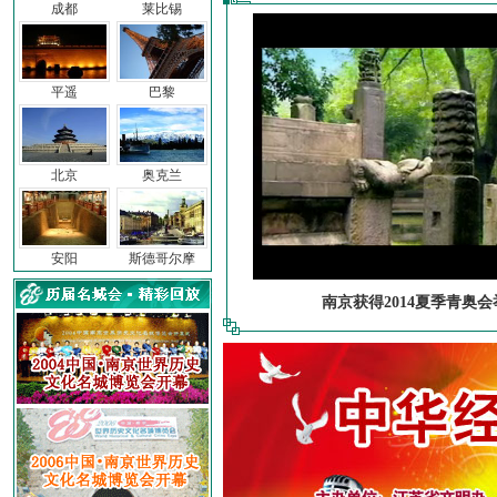
成都
莱比锡
平遥
巴黎
北京
奥克兰
安阳
斯德哥尔摩
南京获得2014夏季青奥