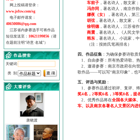
车前子
，著名诗人，散文家；
网上投稿请登录：
冯亦同
，著名诗人，南京作协
www.jsfxw.com/sg
娜夜（女）
，著名诗人，第三
电子邮件请发：
胡弦
，著名诗人，散文家，《诗
40650086@qq.com
徐明德
，著名诗人，江苏省作
江苏省内参赛选手可将作品
商震
，著名诗人，《人民文学
短信发送至：
10621199856
（请
韩东
，著名诗人、小说家，中
在题前注明“诗意·名城”）
（注：按姓氏笔画排名）
四、作品征集
：为确保参赛诗歌质
1、自由参赛：所有热爱诗歌、热
关键词:
2、邀请参赛：南京市政府在向世
歌作品——可以写“南京印象”，
类 别:
五、评选与奖励
：
1、参赛作品通过初评、复评、终
奖4名，2等奖6名，3等奖8名，提
2、优秀作品将在
全国各大媒体
车、以及南京各著名人文景区内进
唐晓渡