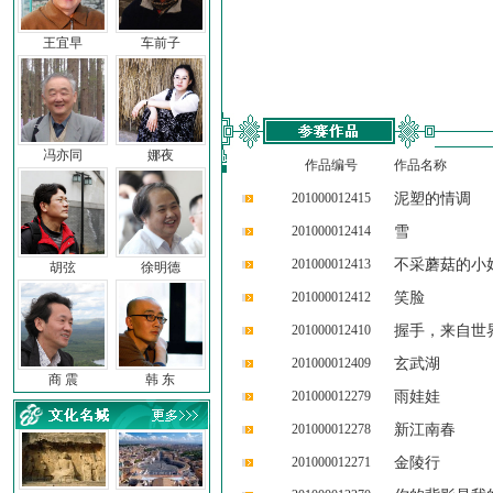
王宜早
车前子
冯亦同
娜夜
作品编号
作品名称
201000012415
泥塑的情调
201000012414
雪
201000012413
不采蘑菇的小
胡弦
徐明德
201000012412
笑脸
201000012410
握手，来自世
201000012409
玄武湖
商 震
韩 东
201000012279
雨娃娃
201000012278
新江南春
201000012271
金陵行