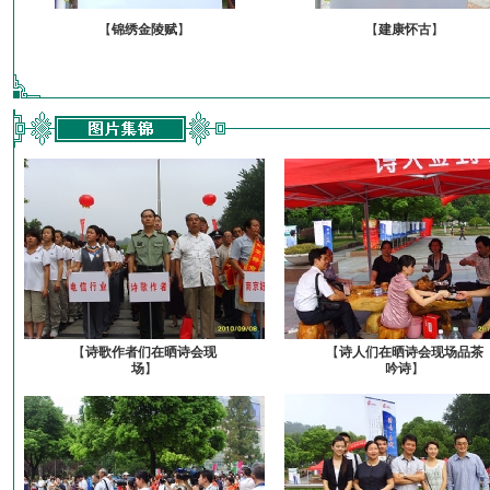
【
锦绣金陵赋
】
【
建康怀古
】
【
诗歌作者们在晒诗会现
【
诗人们在晒诗会现场品茶
场
】
吟诗
】