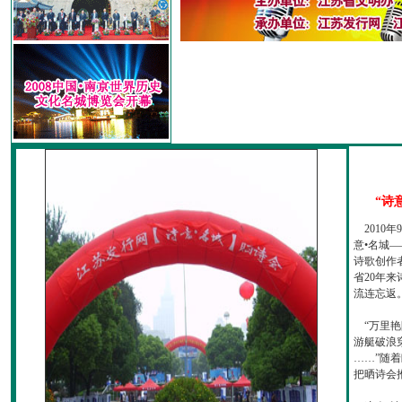
“诗
2010
意•名城—
诗歌创作
省20年
流连忘返
“万里艳
游艇破浪
……”随
把晒诗会