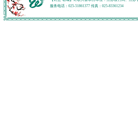
服务电话：025-51861377 传真：025-83361234