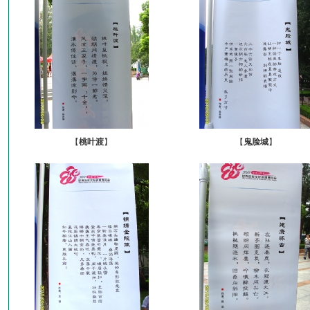
【
桃叶渡
】
【
鬼脸城
】