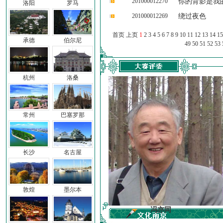
201000012270
你的背影是我
洛阳
罗马
201000012269
绕过夜色
首页 上页
1
2
3
4
5
6
7
8
9
10
11
12
13
14
15
承德
伯尔尼
49
50
51
52
53
杭州
洛桑
常州
巴塞罗那
长沙
名古屋
敦煌
墨尔本
车前子
冯亦同