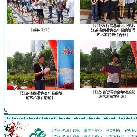
【
江苏发行网总裁邹小晏和
【
媒体关注
】
江苏省朗诵协会年轻的朗诵
艺术家们亲切合影
】
【
江苏省朗诵协会年轻的朗
【
江苏省朗诵协会年轻的朗
诵艺术家在朗诵
】
诵艺术家在朗诵
】
【诗意·名城】诗歌大赛主办单位：省文明办、省教育
【诗意·名城】诗歌大赛承办单位：江苏发行网、江苏