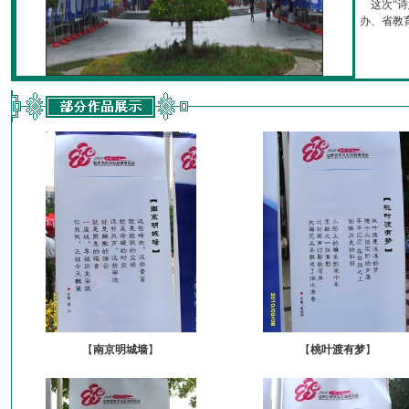
这次“诗
办、省教育厅
【
南京明城墙
】
【
桃叶渡有梦
】