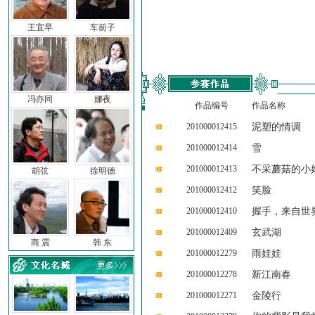
王宜早
车前子
冯亦同
娜夜
作品编号
作品名称
201000012415
泥塑的情调
201000012414
雪
201000012413
不采蘑菇的小
胡弦
徐明德
201000012412
笑脸
201000012410
握手，来自世
201000012409
玄武湖
商 震
韩 东
201000012279
雨娃娃
201000012278
新江南春
201000012271
金陵行