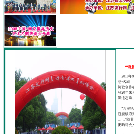
“诗
2010
意•名城—
诗歌创作
省20年
流连忘返
“万里艳
游艇破浪
……”随
把晒诗会