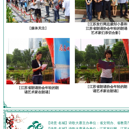
【
江苏发行网总裁邹小晏和
【
媒体关注
】
江苏省朗诵协会年轻的朗诵
艺术家们亲切合影
】
【
江苏省朗诵协会年轻的朗
【
江苏省朗诵协会年轻的朗
诵艺术家在朗诵
】
诵艺术家在朗诵
】
【诗意·名城】诗歌大赛主办单位：省文明办、省教育
【诗意·名城】诗歌大赛承办单位：江苏发行网、江苏