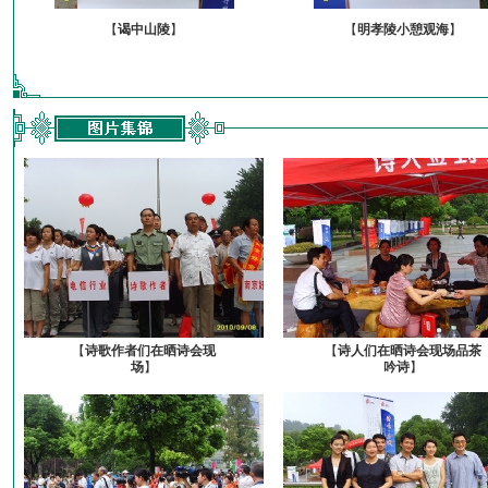
【
谒中山陵
】
【
明孝陵小憩观海
】
【
诗歌作者们在晒诗会现
【
诗人们在晒诗会现场品茶
场
】
吟诗
】