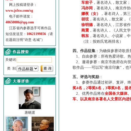
车前子
，著名诗人，散文家；
网上投稿请登录：
冯亦同
，著名诗人，南京作协
www.jsfxw.com/sg
娜夜（女）
，著名诗人，第三
电子邮件请发：
胡弦
，著名诗人，散文家，《诗
40650086@qq.com
徐明德
，著名诗人，江苏省作
江苏省内参赛选手可将作品
商震
，著名诗人，《人民文学
短信发送至：
10621199856
（请
韩东
，著名诗人、小说家，中
在题前注明“诗意·名城”）
（注：按姓氏笔画排名）
四、作品征集
：为确保参赛诗歌质
1、自由参赛：所有热爱诗歌、热
关键词:
2、邀请参赛：南京市政府在向世
歌作品——可以写“南京印象”，
类 别:
五、评选与奖励
：
1、参赛作品通过初评、复评、终
奖4名，2等奖6名，3等奖8名，提
2、优秀作品将在
全国各大媒体
车、以及南京各著名人文景区内进
唐晓渡