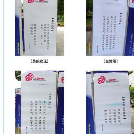
【
美的发现
】
【
金陵颂
】