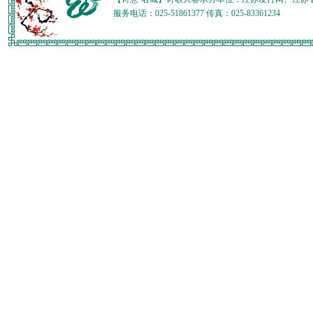
服务电话：025-51861377 传真：025-83361234