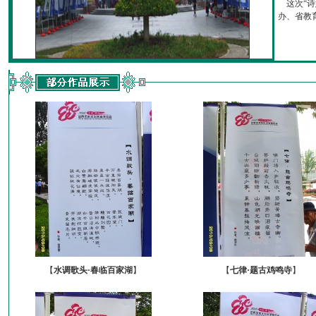
这次“诗
办、省教育厅
【
水调歌头·春临百家湖
】
【
七律·题古鸡鸣寺
】