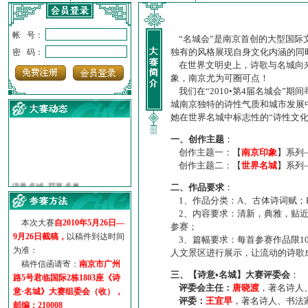
帐 号：
“名城会”是南京首创的大型国际
独有的风格展现自身文化内涵的同
密 码：
在世界文明史上，诗歌与名城向来
象，南京尤为可圈可点！
我们在“2010•第4届名城会”
城南京独特的诗性气质和城市发展
她在世界名城中标志性的“诗性文
一、创作主题
：
创作主题一：【
南京印象
】系列
创作主题二：【
世界名城
】系列
·
诗意名城·获奖名单
·
【诗意·名城】地铁展示作...
二、作品要求
：
·
诗意名城·地铁时间
1、作品分类：A、古体诗词赋；
·
地铁完美呈现【诗意·名城...
2、内容要求：清新，典雅，贴近
本次大赛
自2010年5月26日—
参赛；
·
参赛作品多达5000多首
9月26日截稿，
以稿件到达时间
3、篇幅要求：每首参赛作品限1
·
“诗意·名城”晒诗会
为准：
人文景区进行展示，让流动的诗歌
·
特别通知--致广大诗词爱好...
稿件信函请寄：
南京市广州
三、【诗意•名城】大赛评委会
：
路5号君临国际2栋1803座《诗
评委会主任：
唐晓渡
，著名诗人
意·名城》大赛组委会（收），
评委：
王宜早
，著名诗人、书法
邮编：210008