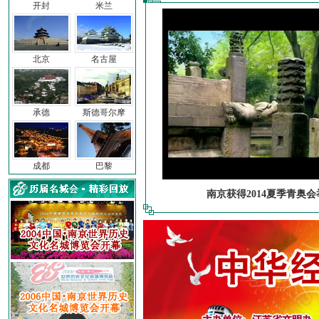
开封
米兰
北京
名古屋
承德
斯德哥尔摩
成都
巴黎
南京获得2014夏季青奥