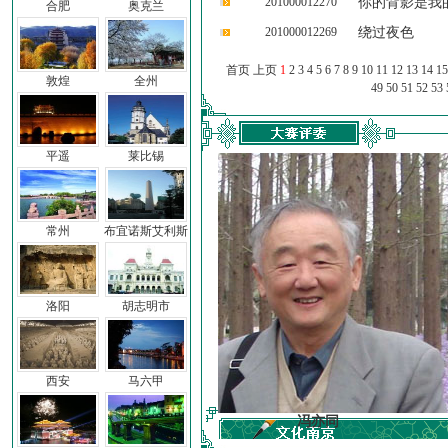
201000012270
你的背影是我
合肥
奥克兰
201000012269
绕过夜色
首页 上页
1
2
3
4
5
6
7
8
9
10
11
12
13
14
15
敦煌
全州
49
50
51
52
53
平遥
莱比锡
常州
布宜诺斯艾利斯
洛阳
胡志明市
西安
马六甲
车前子
冯亦同