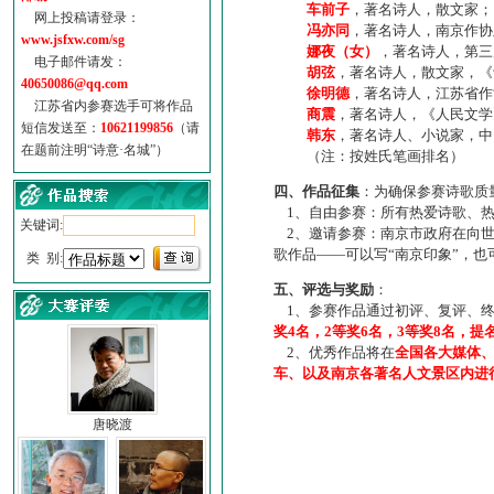
车前子
，著名诗人，散文家；
网上投稿请登录：
冯亦同
，著名诗人，南京作协
www.jsfxw.com/sg
娜夜（女）
，著名诗人，第三
电子邮件请发：
胡弦
，著名诗人，散文家，《诗
40650086@qq.com
徐明德
，著名诗人，江苏省作
江苏省内参赛选手可将作品
商震
，著名诗人，《人民文学
短信发送至：
10621199856
（请
韩东
，著名诗人、小说家，中
在题前注明“诗意·名城”）
（注：按姓氏笔画排名）
四、作品征集
：为确保参赛诗歌质
1、自由参赛：所有热爱诗歌、热
关键词:
2、邀请参赛：南京市政府在向世
歌作品——可以写“南京印象”，
类 别:
五、评选与奖励
：
1、参赛作品通过初评、复评、终
奖4名，2等奖6名，3等奖8名，提
2、优秀作品将在
全国各大媒体
车、以及南京各著名人文景区内进
唐晓渡