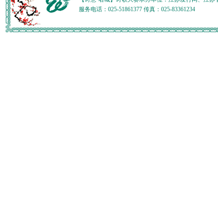
服务电话：025-51861377 传真：025-83361234