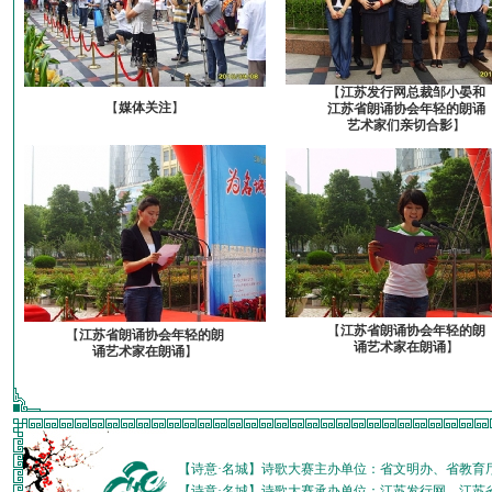
【
江苏发行网总裁邹小晏和
【
媒体关注
】
江苏省朗诵协会年轻的朗诵
艺术家们亲切合影
】
【
江苏省朗诵协会年轻的朗
【
江苏省朗诵协会年轻的朗
诵艺术家在朗诵
】
诵艺术家在朗诵
】
【诗意·名城】诗歌大赛主办单位：省文明办、省教育
【诗意·名城】诗歌大赛承办单位：江苏发行网、江苏