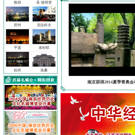
敦煌
圣·彼得堡
郑州
克拉科夫
平遥
洛杉矶
杭州
洛桑
南京获得2014夏季青奥