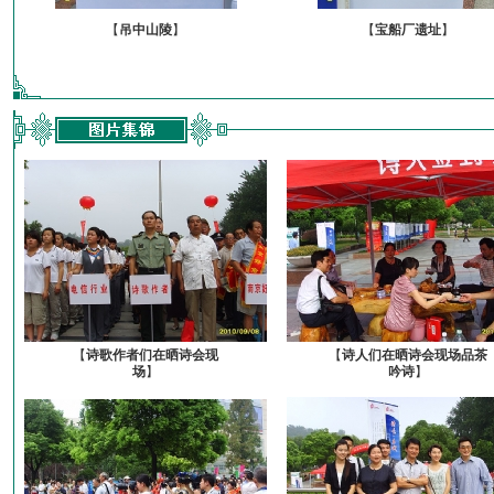
【
吊中山陵
】
【
宝船厂遗址
】
【
诗歌作者们在晒诗会现
【
诗人们在晒诗会现场品茶
场
】
吟诗
】