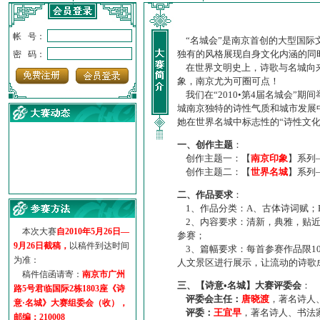
帐 号：
“名城会”是南京首创的大型国际
独有的风格展现自身文化内涵的同
密 码：
在世界文明史上，诗歌与名城向来
象，南京尤为可圈可点！
我们在“2010•第4届名城会”
城南京独特的诗性气质和城市发展
她在世界名城中标志性的“诗性文
一、创作主题
：
创作主题一：【
南京印象
】系列
创作主题二：【
世界名城
】系列
·
诗意名城·获奖名单
二、作品要求
：
·
【诗意·名城】地铁展示作...
1、作品分类：A、古体诗词赋；
·
诗意名城·地铁时间
2、内容要求：清新，典雅，贴近
·
地铁完美呈现【诗意·名城...
本次大赛
自2010年5月26日—
参赛；
·
参赛作品多达5000多首
9月26日截稿，
以稿件到达时间
3、篇幅要求：每首参赛作品限1
·
“诗意·名城”晒诗会
为准：
人文景区进行展示，让流动的诗歌
·
特别通知--致广大诗词爱好...
稿件信函请寄：
南京市广州
三、【诗意•名城】大赛评委会
：
路5号君临国际2栋1803座《诗
评委会主任：
唐晓渡
，著名诗人
意·名城》大赛组委会（收），
评委：
王宜早
，著名诗人、书法
邮编：210008