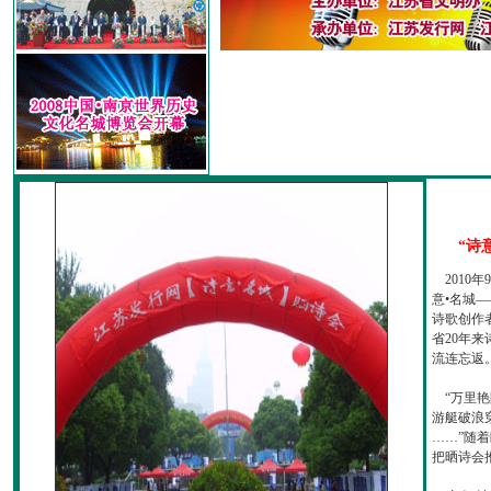
“诗
2010
意•名城—
诗歌创作
省20年
流连忘返
“万里艳
游艇破浪
……”随
把晒诗会