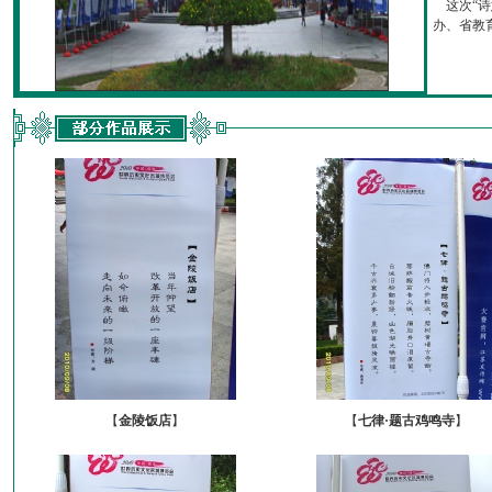
这次“诗
办、省教育厅
【
金陵饭店
】
【
七律·题古鸡鸣寺
】