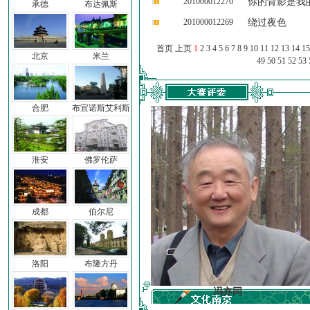
201000012270
你的背影是我
承德
布达佩斯
201000012269
绕过夜色
首页 上页
1
2
3
4
5
6
7
8
9
10
11
12
13
14
15
北京
米兰
49
50
51
52
53
合肥
布宜诺斯艾利斯
淮安
佛罗伦萨
成都
伯尔尼
洛阳
布隆方丹
车前子
冯亦同