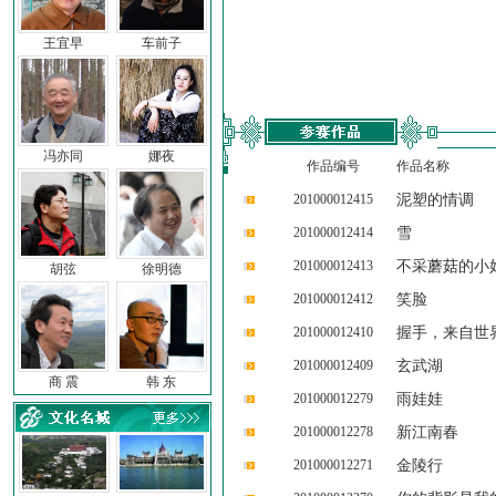
王宜早
车前子
冯亦同
娜夜
作品编号
作品名称
201000012415
泥塑的情调
201000012414
雪
201000012413
不采蘑菇的小
胡弦
徐明德
201000012412
笑脸
201000012410
握手，来自世
201000012409
玄武湖
商 震
韩 东
201000012279
雨娃娃
201000012278
新江南春
201000012271
金陵行