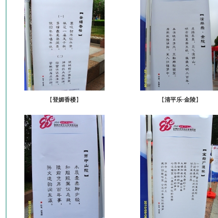
【
登媚香楼
】
【
清平乐·金陵
】