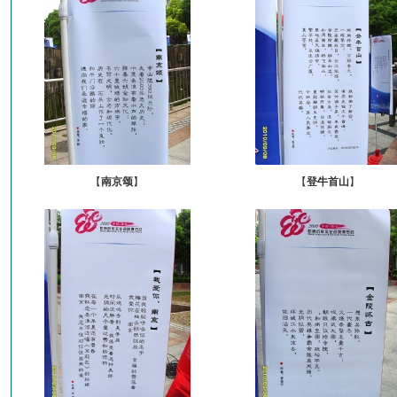
【
南京颂
】
【
登牛首山
】