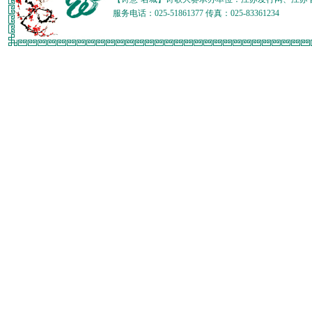
服务电话：025-51861377 传真：025-83361234