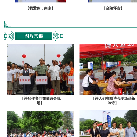
【
我爱你，南京
】
【
金陵怀古
】
【
诗歌作者们在晒诗会现
【
诗人们在晒诗会现场品茶
场
】
吟诗
】