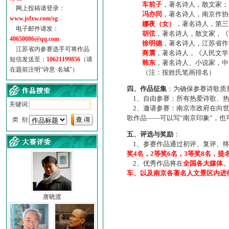
车前子
，著名诗人，散文家；
网上投稿请登录：
冯亦同
，著名诗人，南京作协
www.jsfxw.com/sg
娜夜（女）
，著名诗人，第三
电子邮件请发：
胡弦
，著名诗人，散文家，《诗
40650086@qq.com
徐明德
，著名诗人，江苏省作
江苏省内参赛选手可将作品
商震
，著名诗人，《人民文学
短信发送至：
10621199856
（请
韩东
，著名诗人、小说家，中
在题前注明“诗意·名城”）
（注：按姓氏笔画排名）
四、作品征集
：为确保参赛诗歌质
1、自由参赛：所有热爱诗歌、热
关键词:
2、邀请参赛：南京市政府在向世
歌作品——可以写“南京印象”，
类 别:
五、评选与奖励
：
1、参赛作品通过初评、复评、终
奖4名，2等奖6名，3等奖8名，提
2、优秀作品将在
全国各大媒体
车、以及南京各著名人文景区内进
唐晓渡