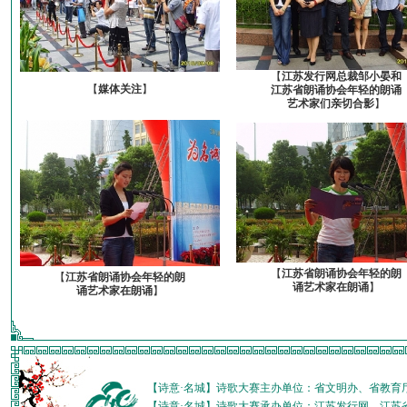
【
江苏发行网总裁邹小晏和
【
媒体关注
】
江苏省朗诵协会年轻的朗诵
艺术家们亲切合影
】
【
江苏省朗诵协会年轻的朗
【
江苏省朗诵协会年轻的朗
诵艺术家在朗诵
】
诵艺术家在朗诵
】
【诗意·名城】诗歌大赛主办单位：省文明办、省教育
【诗意·名城】诗歌大赛承办单位：江苏发行网、江苏