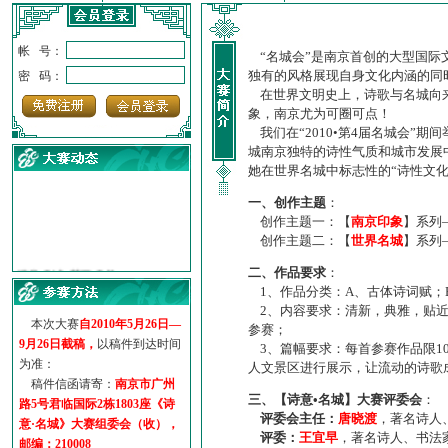
帐 号：
“名城会”是南京首创的大型国际
独有的风格展现自身文化内涵的同
密 码：
在世界文明史上，诗歌与名城向来
象，南京尤为可圈可点！
我们在“2010•第4届名城会”
城南京独特的诗性气质和城市发展
她在世界名城中标志性的“诗性文
一、创作主题
：
创作主题一：【
南京印象
】系列
创作主题二：【
世界名城
】系列
·
诗意名城·获奖名单
二、作品要求
：
·
【诗意·名城】地铁展示作...
1、作品分类：A、古体诗词赋；
·
诗意名城·地铁时间
2、内容要求：清新，典雅，贴近
·
地铁完美呈现【诗意·名城...
本次大赛
自2010年5月26日—
参赛；
·
参赛作品多达5000多首
9月26日截稿，
以稿件到达时间
3、篇幅要求：每首参赛作品限1
·
“诗意·名城”晒诗会
为准：
人文景区进行展示，让流动的诗歌
·
特别通知--致广大诗词爱好...
稿件信函请寄：
南京市广州
三、【诗意•名城】大赛评委会
：
路5号君临国际2栋1803座《诗
评委会主任：
唐晓渡
，著名诗人
意·名城》大赛组委会（收），
评委：
王宜早
，著名诗人、书法
邮编：210008