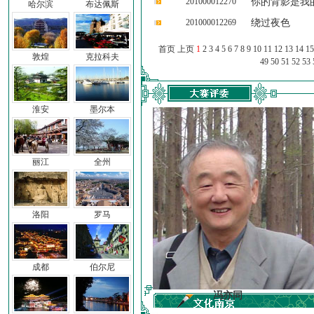
201000012270
你的背影是我
哈尔滨
布达佩斯
201000012269
绕过夜色
首页 上页
1
2
3
4
5
6
7
8
9
10
11
12
13
14
15
敦煌
克拉科夫
49
50
51
52
53
淮安
墨尔本
丽江
全州
洛阳
罗马
成都
伯尔尼
车前子
冯亦同