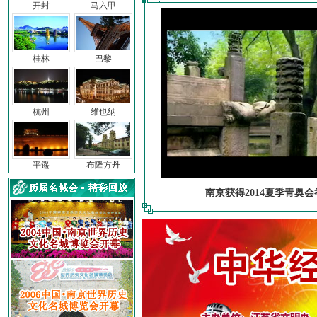
开封
马六甲
桂林
巴黎
杭州
维也纳
平遥
布隆方丹
南京获得2014夏季青奥