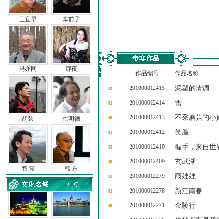
王宜早
车前子
冯亦同
娜夜
作品编号
作品名称
201000012415
泥塑的情调
201000012414
雪
201000012413
不采蘑菇的小
胡弦
徐明德
201000012412
笑脸
201000012410
握手，来自世
201000012409
玄武湖
商 震
韩 东
201000012279
雨娃娃
201000012278
新江南春
201000012271
金陵行