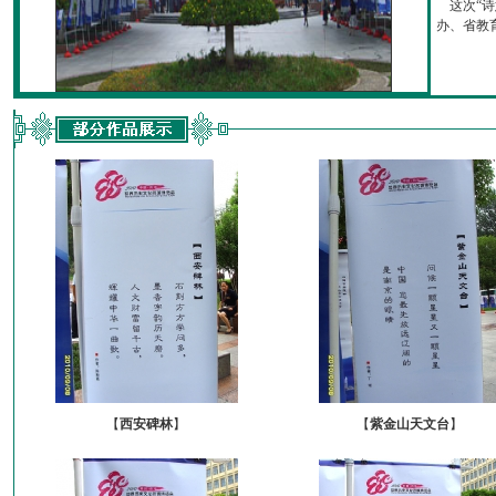
这次“诗
办、省教育厅
【
西安碑林
】
【
紫金山天文台
】