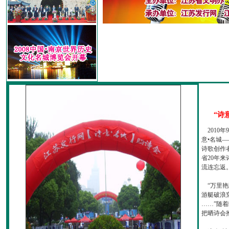
“诗
2010
意•名城—
诗歌创作
省20年
流连忘返
“万里艳
游艇破浪
……”随
把晒诗会