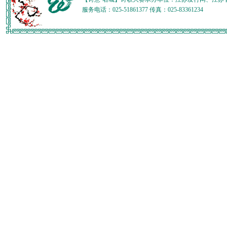
服务电话：025-51861377 传真：025-83361234