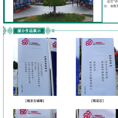
这次“诗
办、省教育厅
【
南京古城墙
】
【
雨花石
】