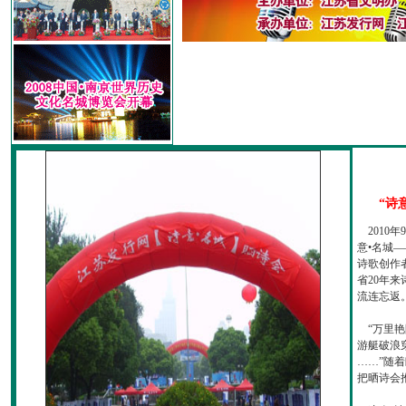
“诗
2010
意•名城—
诗歌创作
省20年
流连忘返
“万里艳
游艇破浪
……”随
把晒诗会