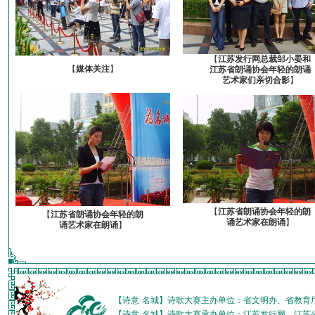
【
江苏发行网总裁邹小晏和
【
媒体关注
】
江苏省朗诵协会年轻的朗诵
艺术家们亲切合影
】
【
江苏省朗诵协会年轻的朗
【
江苏省朗诵协会年轻的朗
诵艺术家在朗诵
】
诵艺术家在朗诵
】
【诗意·名城】诗歌大赛主办单位：省文明办、省教育
【诗意·名城】诗歌大赛承办单位：江苏发行网、江苏