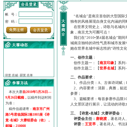
帐 号：
“名城会”是南京首创的大型国际
独有的风格展现自身文化内涵的同
密 码：
在世界文明史上，诗歌与名城向来
象，南京尤为可圈可点！
我们在“2010•第4届名城会”
城南京独特的诗性气质和城市发展
她在世界名城中标志性的“诗性文
一、创作主题
：
创作主题一：【
南京印象
】系列
创作主题二：【
世界名城
】系列
·
诗意名城·获奖名单
·
【诗意·名城】地铁展示作...
二、作品要求
：
·
诗意名城·地铁时间
1、作品分类：A、古体诗词赋；
·
地铁完美呈现【诗意·名城...
2、内容要求：清新，典雅，贴近
本次大赛
自2010年5月26日—
·
参赛作品多达5000多首
参赛；
9月26日截稿，
以稿件到达时间
·
“诗意·名城”晒诗会
3、篇幅要求：每首参赛作品限1
为准：
人文景区进行展示，让流动的诗歌
·
特别通知--致广大诗词爱好...
稿件信函请寄：
南京市广州
三、【诗意•名城】大赛评委会
：
路5号君临国际2栋1803座《诗
评委会主任：
唐晓渡
，著名诗人
意·名城》大赛组委会（收），
评委：
王宜早
，著名诗人、书法
邮编：210008