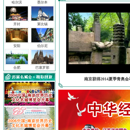
哈尔滨
墨尔本
开封
莱比锡
安阳
伯尔尼
合肥
巴塞罗那
南京获得2014夏季青奥