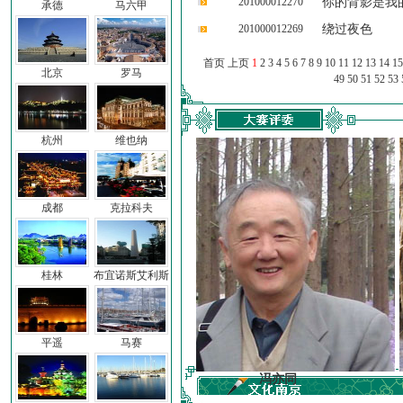
201000012270
你的背影是我
承德
马六甲
201000012269
绕过夜色
首页 上页
1
2
3
4
5
6
7
8
9
10
11
12
13
14
15
北京
罗马
49
50
51
52
53
杭州
维也纳
成都
克拉科夫
桂林
布宜诺斯艾利斯
平遥
马赛
前子
冯亦同