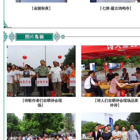
【
金陵秋夜
】
【
七律·题古鸡鸣寺
】
【
诗歌作者们在晒诗会现
【
诗人们在晒诗会现场品茶
场
】
吟诗
】