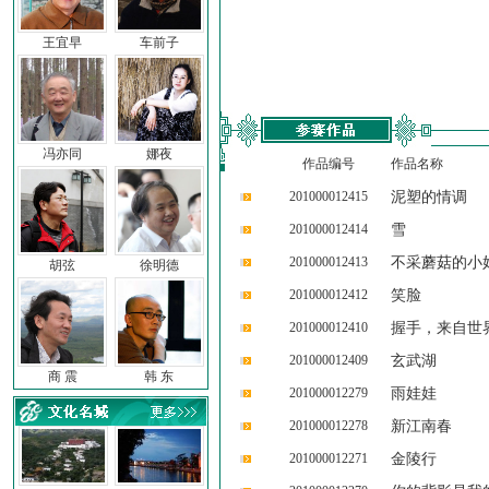
王宜早
车前子
冯亦同
娜夜
作品编号
作品名称
201000012415
泥塑的情调
201000012414
雪
201000012413
不采蘑菇的小
胡弦
徐明德
201000012412
笑脸
201000012410
握手，来自世
201000012409
玄武湖
商 震
韩 东
201000012279
雨娃娃
201000012278
新江南春
201000012271
金陵行