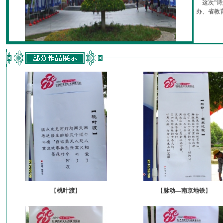
这次“诗
办、省教育厅
【
桃叶渡
】
【
脉动—南京地铁
】