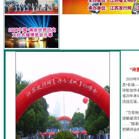
“诗
2010
意•名城—
诗歌创作
省20年
流连忘返
“万里艳
游艇破浪
……”随
把晒诗会