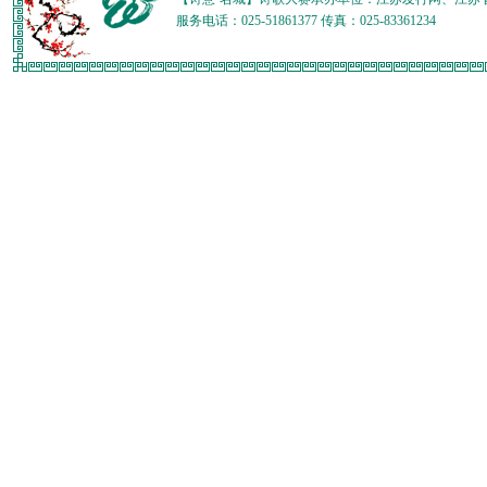
服务电话：025-51861377 传真：025-83361234