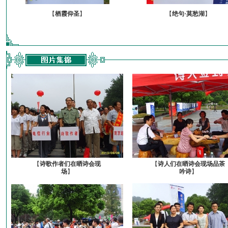
【
栖霞仰圣
】
【
绝句·莫愁湖
】
【
诗歌作者们在晒诗会现
【
诗人们在晒诗会现场品茶
场
】
吟诗
】