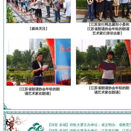
【
江苏发行网总裁邹小晏和
【
媒体关注
】
江苏省朗诵协会年轻的朗诵
艺术家们亲切合影
】
【
江苏省朗诵协会年轻的朗
【
江苏省朗诵协会年轻的朗
诵艺术家在朗诵
】
诵艺术家在朗诵
】
【诗意·名城】诗歌大赛主办单位：省文明办、省教育
【诗意·名城】诗歌大赛承办单位：江苏发行网、江苏