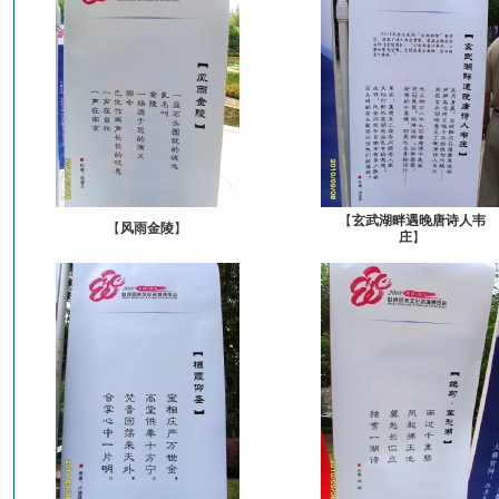
【
玄武湖畔遇晚唐诗人韦
【
风雨金陵
】
庄
】