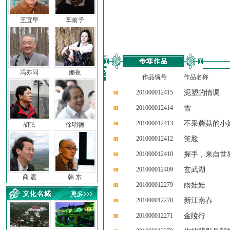
王宜早
车前子
冯亦同
娜夜
作品编号
作品名称
201000012415
泥塑的情调
201000012414
雪
201000012413
不采蘑菇的小
胡弦
徐明德
201000012412
笑脸
201000012410
握手，来自世
201000012409
玄武湖
商 震
韩 东
201000012279
雨娃娃
201000012278
新江南春
201000012271
金陵行