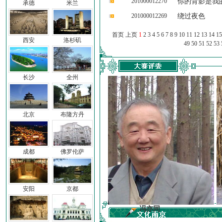
201000012270
你的背影是我
承德
米兰
201000012269
绕过夜色
首页 上页
1
2
3
4
5
6
7
8
9
10
11
12
13
14
15
西安
洛杉矶
49
50
51
52
53
长沙
全州
北京
布隆方丹
成都
佛罗伦萨
安阳
京都
前子
冯亦同