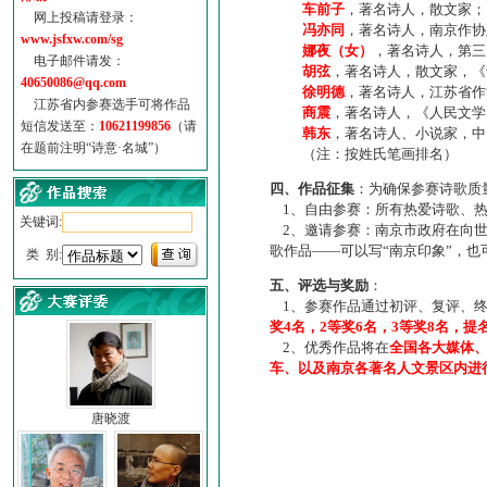
车前子
，著名诗人，散文家；
网上投稿请登录：
冯亦同
，著名诗人，南京作协
www.jsfxw.com/sg
娜夜（女）
，著名诗人，第三
电子邮件请发：
胡弦
，著名诗人，散文家，《诗
40650086@qq.com
徐明德
，著名诗人，江苏省作
江苏省内参赛选手可将作品
商震
，著名诗人，《人民文学
短信发送至：
10621199856
（请
韩东
，著名诗人、小说家，中
在题前注明“诗意·名城”）
（注：按姓氏笔画排名）
四、作品征集
：为确保参赛诗歌质
1、自由参赛：所有热爱诗歌、热
关键词:
2、邀请参赛：南京市政府在向世
歌作品——可以写“南京印象”，
类 别:
五、评选与奖励
：
1、参赛作品通过初评、复评、终
奖4名，2等奖6名，3等奖8名，提
2、优秀作品将在
全国各大媒体
车、以及南京各著名人文景区内进
唐晓渡