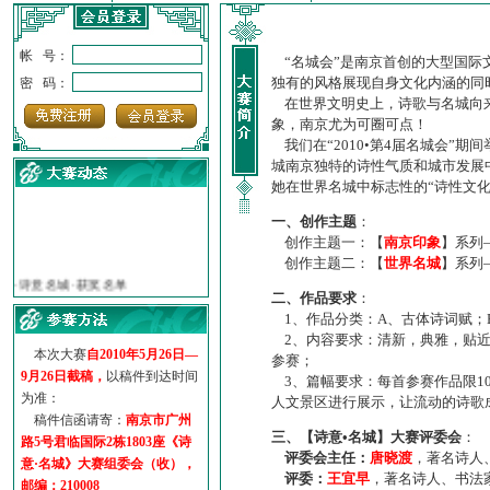
帐 号：
“名城会”是南京首创的大型国际
独有的风格展现自身文化内涵的同
密 码：
在世界文明史上，诗歌与名城向来
象，南京尤为可圈可点！
我们在“2010•第4届名城会”
城南京独特的诗性气质和城市发展
她在世界名城中标志性的“诗性文
一、创作主题
：
创作主题一：【
南京印象
】系列
·
诗意名城·获奖名单
创作主题二：【
世界名城
】系列
·
【诗意·名城】地铁展示作...
二、作品要求
：
·
诗意名城·地铁时间
1、作品分类：A、古体诗词赋；
·
地铁完美呈现【诗意·名城...
2、内容要求：清新，典雅，贴近
·
参赛作品多达5000多首
本次大赛
自2010年5月26日—
参赛；
·
“诗意·名城”晒诗会
9月26日截稿，
以稿件到达时间
3、篇幅要求：每首参赛作品限1
·
特别通知--致广大诗词爱好...
为准：
人文景区进行展示，让流动的诗歌
稿件信函请寄：
南京市广州
三、【诗意•名城】大赛评委会
：
路5号君临国际2栋1803座《诗
评委会主任：
唐晓渡
，著名诗人
意·名城》大赛组委会（收），
评委：
王宜早
，著名诗人、书法
邮编：210008