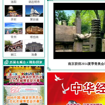
洛阳
胡志明市
开封
莱比锡
常州
维也纳
丽江
洛桑
南京获得2014夏季青奥