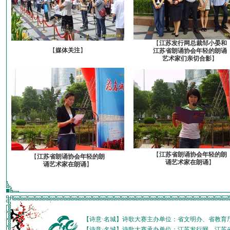
【
江苏发行网总裁邹小晏和
【
媒体关注
】
江苏省朗诵协会年轻的朗诵
艺术家们亲切合影
】
【
江苏省朗诵协会年轻的朗
【
江苏省朗诵协会年轻的朗
诵艺术家在朗诵
】
诵艺术家在朗诵
】
【诗意·名城】诗歌大赛主办单位：省文明办、省教育
【诗意·名城】诗歌大赛承办单位：江苏发行网、江苏