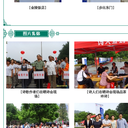
【
金陵饭店
】
【
步出东门
】
【
诗歌作者们在晒诗会现
【
诗人们在晒诗会现场品茶
场
】
吟诗
】