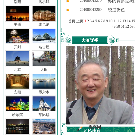
201000012270
你的背影是我
洛阳
洛杉矶
201000012269
绕过夜色
首页 上页
1
2
3
4
5
6
7
8
9
10
11
12
13
14
15
平遥
维也纳
49
50
51
52
53
开封
名古屋
北京
大田
安阳
墨尔本
哈尔滨
莱比锡
车前子
冯亦同