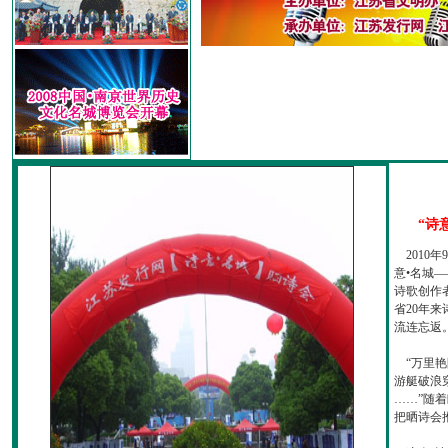
“诗
2010
意•名城—
诗歌创作
省20年
流连忘返
“万里艳
游艇破浪
……”随
把晒诗会