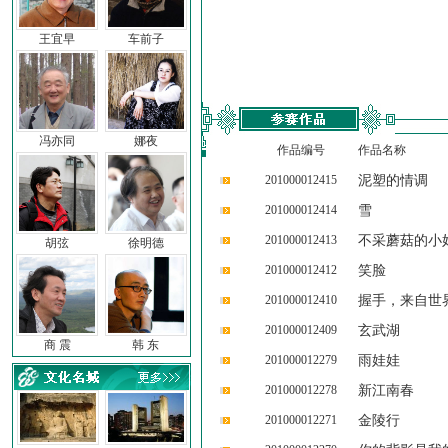
王宜早
车前子
冯亦同
娜夜
作品编号
作品名称
201000012415
泥塑的情调
201000012414
雪
201000012413
不采蘑菇的小
胡弦
徐明德
201000012412
笑脸
201000012410
握手，来自世
201000012409
玄武湖
商 震
韩 东
201000012279
雨娃娃
201000012278
新江南春
201000012271
金陵行