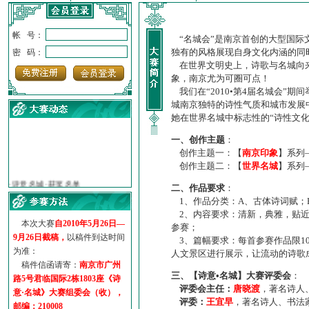
帐 号：
“名城会”是南京首创的大型国际
独有的风格展现自身文化内涵的同
密 码：
在世界文明史上，诗歌与名城向来
象，南京尤为可圈可点！
我们在“2010•第4届名城会”
城南京独特的诗性气质和城市发展
她在世界名城中标志性的“诗性文
一、创作主题
：
创作主题一：【
南京印象
】系列
创作主题二：【
世界名城
】系列
·
诗意名城·获奖名单
·
【诗意·名城】地铁展示作...
二、作品要求
：
·
诗意名城·地铁时间
1、作品分类：A、古体诗词赋；
·
地铁完美呈现【诗意·名城...
2、内容要求：清新，典雅，贴近
本次大赛
自2010年5月26日—
·
参赛作品多达5000多首
参赛；
9月26日截稿，
以稿件到达时间
3、篇幅要求：每首参赛作品限1
·
“诗意·名城”晒诗会
为准：
人文景区进行展示，让流动的诗歌
·
特别通知--致广大诗词爱好...
稿件信函请寄：
南京市广州
三、【诗意•名城】大赛评委会
：
路5号君临国际2栋1803座《诗
评委会主任：
唐晓渡
，著名诗人
意·名城》大赛组委会（收），
评委：
王宜早
，著名诗人、书法
邮编：210008