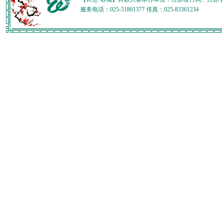
服务电话：025-51861377 传真：025-83361234