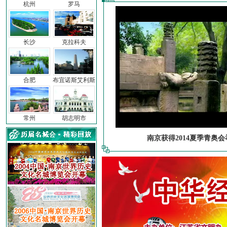
杭州
罗马
长沙
克拉科夫
合肥
布宜诺斯艾利斯
常州
胡志明市
南京获得2014夏季青奥