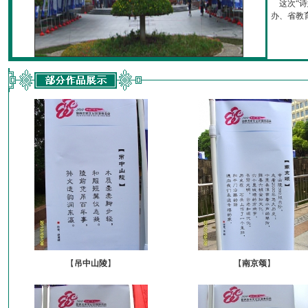
这次“诗
办、省教育厅
【
吊中山陵
】
【
南京颂
】