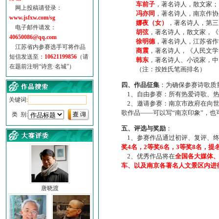
车前子
，著名诗人，散文家；
网上投稿请登录：
冯亦同
，著名诗人，南京作协
www.jsfxw.com/sg
娜夜（女）
，著名诗人，第三
电子邮件请发：
胡弦
，著名诗人，散文家，《诗
40650086@qq.com
徐明德
，著名诗人，江苏省作
江苏省内参赛选手可将作品
商震
，著名诗人，《人民文学
短信发送至：
10621199856
（请
韩东
，著名诗人、小说家，中
在题前注明“诗意·名城”）
（注：按姓氏笔画排名）
四、作品征集
：为确保参赛诗歌质
1、自由参赛：所有热爱诗歌、热
关键词:
2、邀请参赛：南京市政府在向世
歌作品——可以写“南京印象”，
类 别:
五、评选与奖励
：
1、参赛作品通过初评、复评、终
奖4名，2等奖6名，3等奖8名，提
2、优秀作品将在
全国各大媒体
车、以及南京各著名人文景区内进
唐晓渡